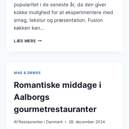
popularitet i de seneste år, da den giver
kokke mulighed for at eksperimentere med
smag, tekstur og præsentation. Fusion
køkken kan…
FUSION
LÆS MERE
KØKKEN:
NÅR
KLASSER
MØDES
PÅ
MAD & DRIKKE
TALLERKENEN
Romantiske middage i
Aalborgs
gourmetrestauranter
Af
Restauranter i Danmark
28. december 2024