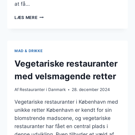
at få…
TAKEAWAY
LÆS MERE
MULIGHEDER
FRA
ITALIENSKE
RESTAURANTER
MAD & DRIKKE
Vegetariske restauranter
med velsmagende retter
Af
Restauranter i Danmark
28. december 2024
Vegetariske restauranter i København med
unikke retter København er kendt for sin
blomstrende madscene, og vegetariske
restauranter har fået en central plads i
denne udvikling. Byen tilbyder et væld af