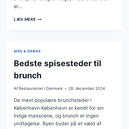
er…
KAFFE
LÆS MERE
OG
KAGER
HOS
LOKALE
BAGERIER
MAD & DRIKKE
Bedste spisesteder til
brunch
Af
Restauranter i Danmark
28. december 2024
De mest populære brunchsteder i
København København er kendt for sin
livlige madscene, og brunch er ingen
undtagelse. Byen byder på et væld af