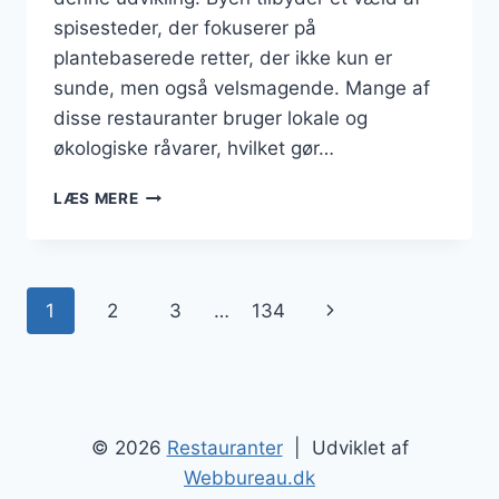
spisesteder, der fokuserer på
plantebaserede retter, der ikke kun er
sunde, men også velsmagende. Mange af
disse restauranter bruger lokale og
økologiske råvarer, hvilket gør…
VEGETARISKE
LÆS MERE
RESTAURANTER
MED
VELSMAGENDE
RETTER
Side
Næste
1
2
3
…
134
navigation
side
© 2026
Restauranter
| Udviklet af
Webbureau.dk