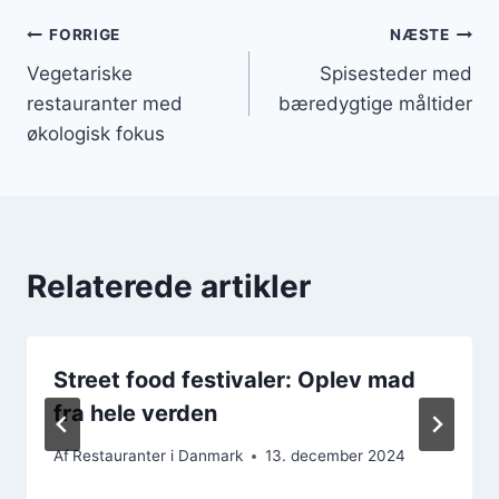
Indlægsnavigation
FORRIGE
NÆSTE
Vegetariske
Spisesteder med
restauranter med
bæredygtige måltider
økologisk fokus
Relaterede artikler
Street food festivaler: Oplev mad
fra hele verden
Af
Restauranter i Danmark
13. december 2024