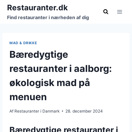
Fortsæt
Restauranter.dk
til
Find restauranter i nærheden af dig
indhold
MAD & DRIKKE
Bæredygtige
restauranter i aalborg:
økologisk mad på
menuen
Af
Restauranter i Danmark
28. december 2024
Bæredygtige restauranter i