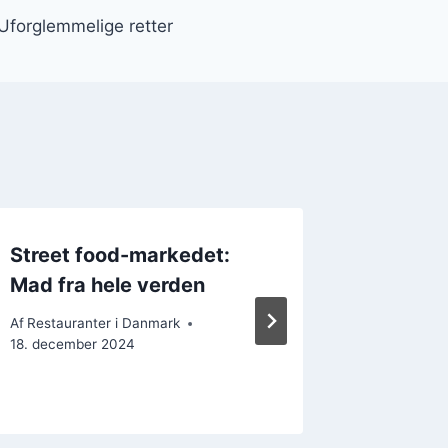
 Uforglemmelige retter
Street food-markedet:
Brunch
Mad fra hele verden
Perfekt
weeke
Af
Restauranter i Danmark
18. december 2024
Af
Restaura
26. decem