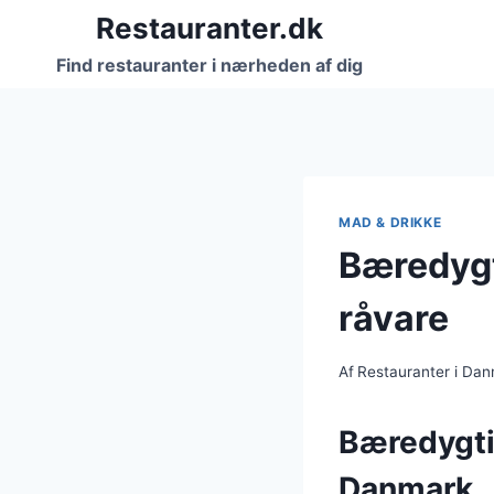
Fortsæt
Restauranter.dk
til
Find restauranter i nærheden af dig
indhold
MAD & DRIKKE
Bæredygt
råvare
Af
Restauranter i Da
Bæredygti
Danmark