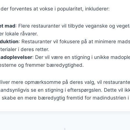
der forventes at vokse i popularitet, inkluderer:
et mad
: Flere restauranter vil tilbyde veganske og vege
 lokale råvarer.
duktion
: Restauranter vil fokusere på at minimere mad
rialer i deres retter.
madoplevelser
: Der vil være en stigning i unikke madopl
æsterne og fremmer bæredygtighed.
iver mere opmærksomme på deres valg, vil restauranter,
ndsynligvis se en stigning i efterspørgslen. Dette vil i
å skabe en mere bæredygtig fremtid for madindustrien 
gation