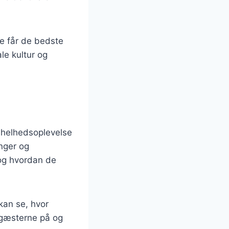
e får de bedste
ale kultur og
 helhedsoplevelse
inger og
 og hvordan de
kan se, hvor
 gæsterne på og