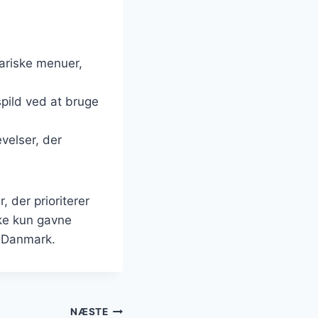
tariske menuer,
spild ved at bruge
evelser, der
 der prioriterer
kke kun gavne
i Danmark.
NÆSTE