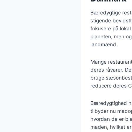
Bæredygtige rest
stigende bevidst
fokusere på lokal
planeten, men ogs
landmænd.
Mange restaurante
deres råvarer. De
bruge sæsonbestem
reducere deres CO
Bæredygtighed ha
tilbyder nu mado
hvordan de er bl
maden, hvilket er