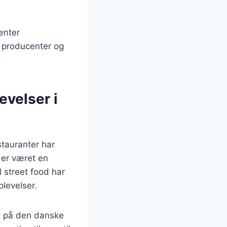
enter
m producenter og
.
evelser i
stauranter har
der været en
l street food har
levelser.
se på den danske