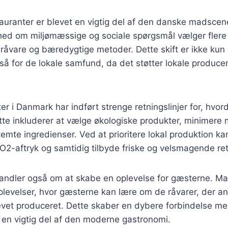
auranter er blevet en vigtig del af den danske madsce
hed om miljømæssige og sociale spørgsmål vælger flere 
 råvare og bæredygtige metoder. Dette skift er ikke kun 
å for de lokale samfund, da det støtter lokale produce
r i Danmark har indført strenge retningslinjer for, hvo
tte inkluderer at vælge økologiske produkter, minimere
te ingredienser. Ved at prioritere lokal produktion ka
2-aftryk og samtidig tilbyde friske og velsmagende ret
ndler også om at skabe en oplevelse for gæsterne. Ma
plevelser, hvor gæsterne kan lære om de råvarer, der a
evet produceret. Dette skaber en dybere forbindelse m
 en vigtig del af den moderne gastronomi.