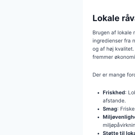
Lokale råv
Brugen af lokale 
ingredienser fra 
og af høj kvalite
fremmer økonomi
Der er mange ford
Friskhed
: Lo
afstande.
Smag
: Frisk
Miljøvenlig
miljøpåvirkni
Støtte til lo