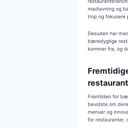
restaurantbranche
madlavning og bær
trop og fokusere
Desuden har madbl
bæredygtige res
kommer fra, og de
Fremtidig
restauran
Fremtiden for bær
bevidste om dere
menuer og innovat
for restauranter,