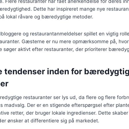
. Flere restauranter har fået anerkendelse for deres inno
edygtighed. Dette har inspireret mange nye restauranter
 på lokal råvare og bæredygtige metoder.
oggere og restaurantanmeldelser spillet en vigtig roll
tauranter. Gæsterne er nu mere opmærksomme på, hvo
 søger aktivt efter restauranter, der prioriterer bæredy
e tendenser inden for bæredygti
ter
edygtige restauranter ser lys ud, da flere og flere forbr
s madvalg. Der er en stigende efterspørgsel efter plan
ive retter, der bruger lokale ingredienser. Dette skabe
 der ønsker at differentiere sig på markedet.