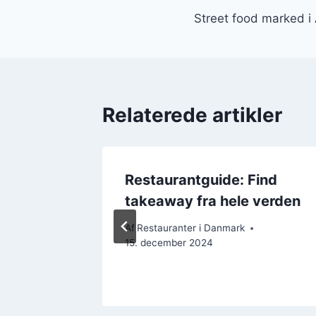
Street food marked i 
Relaterede artikler
:
Restaurantguide: Find
ltider
takeaway fra hele verden
Af
Restauranter i Danmark
15. december 2024