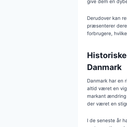
give dem en dybe
Derudover kan re
præsenterer dere
forbrugere, hvilk
Historiske
Danmark
Danmark har en ri
altid været en vi
markant ændring i
der været en stig
I de seneste år h