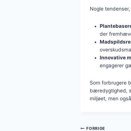
Nogle tendenser, 
Plantebaser
der fremhæver
Madspildsre
overskudsmate
Innovative 
engagerer g
Som forbrugere bl
bæredygtighed, sa
miljøet, men ogs
Indlægsnavi
FORRIGE