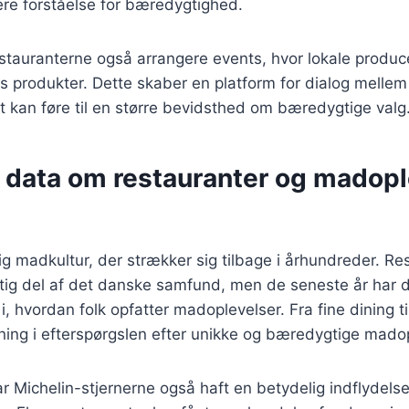
re forståelse for bæredygtighed.
stauranterne også arrangere events, hvor lokale produc
s produkter. Dette skaber en platform for dialog melle
et kan føre til en større bevidsthed om bæredygtige valg
 data om restauranter og madopl
g madkultur, der strækker sig tilbage i århundreder. Re
gtig del af det danske samfund, men de seneste år har 
, hvordan folk opfatter madoplevelser. Fra fine dining ti
ning i efterspørgslen efter unikke og bæredygtige madop
ar Michelin-stjernerne også haft en betydelig indflydel