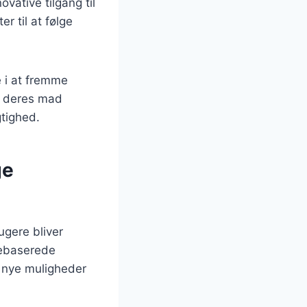
vative tilgang til
 til at følge
e i at fremme
r deres mad
gtighed.
ge
ugere bliver
tebaserede
r nye muligheder