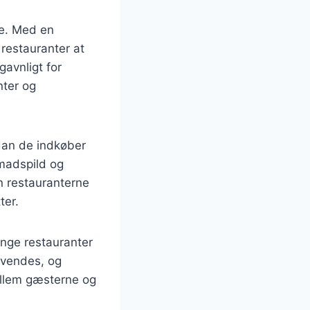
ne. Med en
restauranter at
gavnligt for
nter og
rdan de indkøber
 madspild og
n restauranterne
ter.
nge restauranter
nvendes, og
ellem gæsterne og