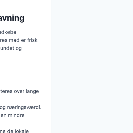
avning
indkøbe
res mad er frisk
mfundet og
rteres over lange
g og næringsværdi.
 en mindre
rne de lokale