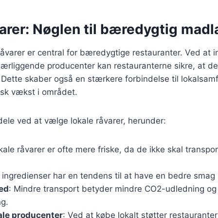
arer: Nøglen til bæredygtig madl
råvarer er central for bæredygtige restauranter. Ved at 
nærliggende producenter kan restauranterne sikre, at de
t. Dette skaber også en stærkere forbindelse til lokalsa
sk vækst i området.
ele ved at vælge lokale råvarer, herunder:
kale råvarer er ofte mere friske, da de ikke skal transpo
e ingredienser har en tendens til at have en bedre sma
hed
: Mindre transport betyder mindre CO2-udledning og
ng.
kale producenter
: Ved at købe lokalt støtter restaurante