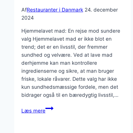
Af
Restauranter i Danmark
24. december
2024
Hjemmelavet mad: En rejse mod sundere
valg Hjemmelavet mad er ikke blot en
trend; det er en livsstil, der fremmer
sundhed og velvære. Ved at lave mad
derhjemme kan man kontrollere
ingredienserne og sikre, at man bruger
friske, lokale råvarer. Dette valg har ikke
kun sundhedsmæssige fordele, men det
bidrager også til en bæredygtig livsstil,…
Hjemmelavet
Læs mere
mad
fra
lokale