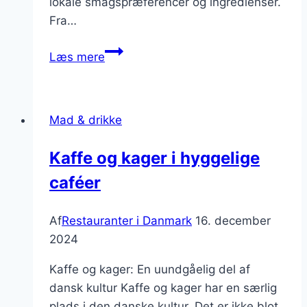
lokale smagspræferencer og ingredienser.
Fra…
Pizza
Læs mere
og
sushi
fra
Mad & drikke
hele
verden
Kaffe og kager i hyggelige
caféer
Af
Restauranter i Danmark
16. december
2024
Kaffe og kager: En uundgåelig del af
dansk kultur Kaffe og kager har en særlig
plads i den danske kultur. Det er ikke blot