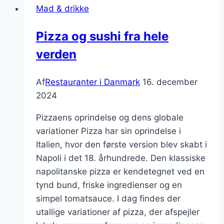
Mad & drikke
råvarer:
Sund
Pizza og sushi fra hele
og
verden
bæredygtig
kost
Af
Restauranter i Danmark
16. december
2024
Pizzaens oprindelse og dens globale
variationer Pizza har sin oprindelse i
Italien, hvor den første version blev skabt i
Napoli i det 18. århundrede. Den klassiske
napolitanske pizza er kendetegnet ved en
tynd bund, friske ingredienser og en
simpel tomatsauce. I dag findes der
utallige variationer af pizza, der afspejler