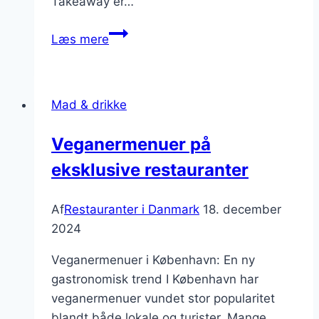
Takeaway er…
Restauranter
Læs mere
med
takeaway-
muligheder
Mad & drikke
i
København
Veganermenuer på
eksklusive restauranter
Af
Restauranter i Danmark
18. december
2024
Veganermenuer i København: En ny
gastronomisk trend I København har
veganermenuer vundet stor popularitet
blandt både lokale og turister. Mange