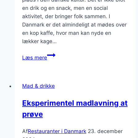
en drik og en snack, men en social
aktivitet, der bringer folk sammen. I
Danmark er det almindeligt at mødes over
en kop kaffe, hvor man kan nyde en
lækker kage…
Kaffe
Læs mere
og
kager
i
Mad & drikke
hyggelige
caféer
Eksperimentel madlavning at
prøve
Af
Restauranter i Danmark
23. december