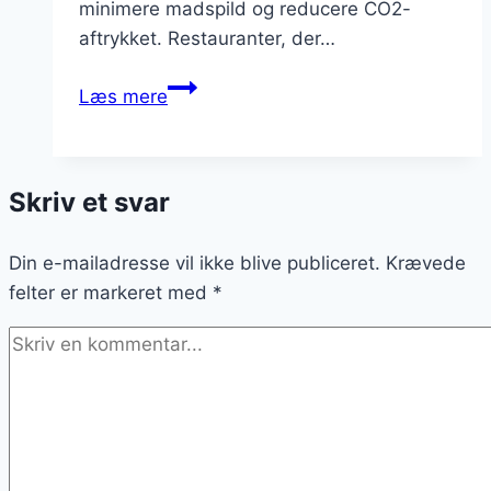
minimere madspild og reducere CO2-
aftrykket. Restauranter, der…
Bæredygtige
Læs mere
restauranter,
der
gør
Skriv et svar
en
forskel:
Din e-mailadresse vil ikke blive publiceret.
Etikkens
Krævede
felter er markeret med
betydning
*