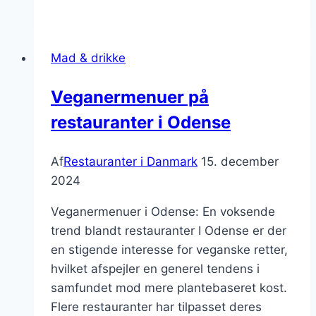
mad
til
fest:
Mad & drikke
Sundhed
på
Veganermenuer på
tallerkenen
restauranter i Odense
Af
Restauranter i Danmark
15. december
2024
Veganermenuer i Odense: En voksende
trend blandt restauranter I Odense er der
en stigende interesse for veganske retter,
hvilket afspejler en generel tendens i
samfundet mod mere plantebaseret kost.
Flere restauranter har tilpasset deres