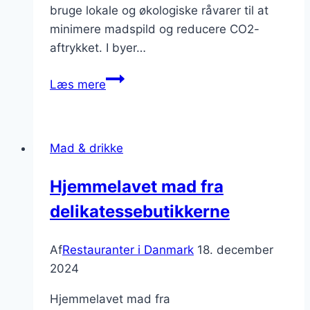
bruge lokale og økologiske råvarer til at
minimere madspild og reducere CO2-
aftrykket. I byer…
Bæredygtige
Læs mere
restauranter:
mad
med
Mad & drikke
omtanke
for
Hjemmelavet mad fra
miljøet
delikatessebutikkerne
Af
Restauranter i Danmark
18. december
2024
Hjemmelavet mad fra