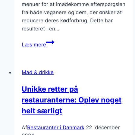
menuer for at imødekomme efterspørgslen
fra både veganere og dem, der ønsker at
reducere deres kødforbrug. Dette har
resulteret i en…
Veganermenuer
Læs mere
på
restauranter
i
Mad & drikke
Odense
Unikke retter på
restauranterne: Oplev noget
helt særligt
Af
Restauranter i Danmark
22. december