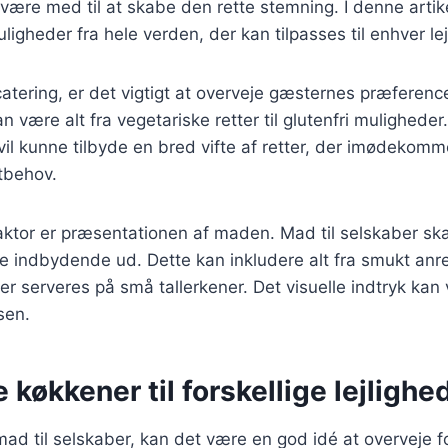
være med til at skabe den rette stemning. I denne artikel
ligheder fra hele verden, der kan tilpasses til enhver lej
tering, er det vigtigt at overveje gæsternes præferenc
 være alt fra vegetariske retter til glutenfri muligheder
il kunne tilbyde en bred vifte af retter, der imødekomme
tbehov.
aktor er præsentationen af maden. Mad til selskaber sk
 indbydende ud. Dette kan inkludere alt fra smukt anret
er serveres på små tallerkener. Det visuelle indtryk kan 
sen.
e køkkener til forskellige lejlighe
d til selskaber, kan det være en god idé at overveje fo