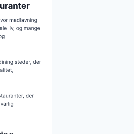
uranter
 hvor madlavning
iale liv, og mange
og
dining steder, der
litet,
tauranter, der
varlig