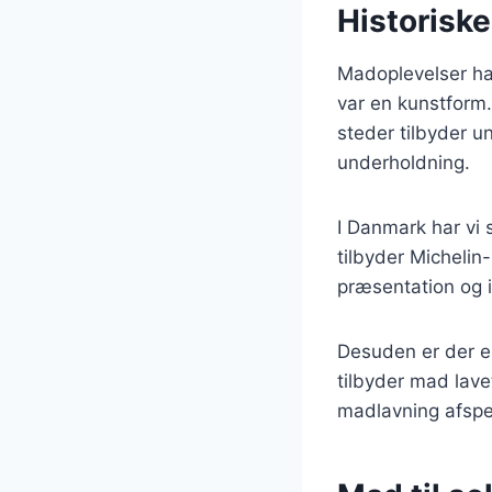
Historisk
Madoplevelser har
var en kunstform.
steder tilbyder u
underholdning.
I Danmark har vi s
tilbyder Michelin-
præsentation og i
Desuden er der e
tilbyder mad lavet
madlavning afspe