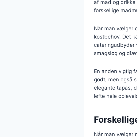
af mad og drikke 
forskellige madmu
Når man vælger ca
kostbehov. Det kan
cateringudbyder v
smagsløg og diæ
En anden vigtig f
godt, men også se
elegante tapas, d
løfte hele oplevel
Forskellig
Når man vælger ma