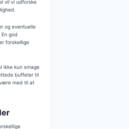
 vil vi udforske
lighed.
er og eventuelle
. En god
r forskellige
al ikke kun smage
tede buffeter til
være med til at
der
rskellige