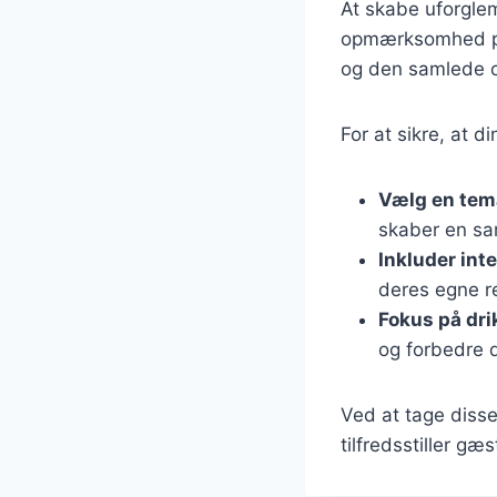
At skabe uforgle
opmærksomhed på
og den samlede o
For at sikre, at 
Vælg en tem
skaber en s
Inkluder int
deres egne r
Fokus på dri
og forbedre 
Ved at tage disse
tilfredsstiller g