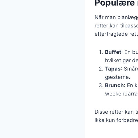
Populære r
Når man planlægge
retter kan tilpas
eftertragtede rett
Buffet
: En b
hvilket gør de
Tapas
: Småre
gæsterne.
Brunch
: En 
weekendarra
Disse retter kan 
ikke kun forbedr