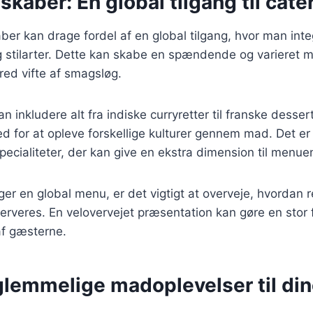
lskaber: En global tilgang til cate
aber kan drage fordel af en global tilgang, hvor man inte
g stilarter. Dette kan skabe en spændende og varieret 
bred vifte af smagsløg.
 inkludere alt fra indiske curryretter til franske dessert
 for at opleve forskellige kulturer gennem mad. Det er
specialiteter, der kan give en ekstra dimension til menue
r en global menu, er det vigtigt at overveje, hvordan r
rveres. En velovervejet præsentation kan gøre en stor f
f gæsterne.
glemmelige madoplevelser til di