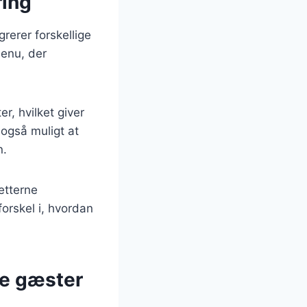
ring
grerer forskellige
menu, der
er, hvilket giver
 også muligt at
n.
etterne
orskel i, hvordan
ne gæster