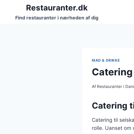
Fortsæt
Restauranter.dk
til
Find restauranter i nærheden af dig
indhold
MAD & DRIKKE
Catering 
Af
Restauranter i Da
Catering t
Catering til selsk
rolle. Uanset om 