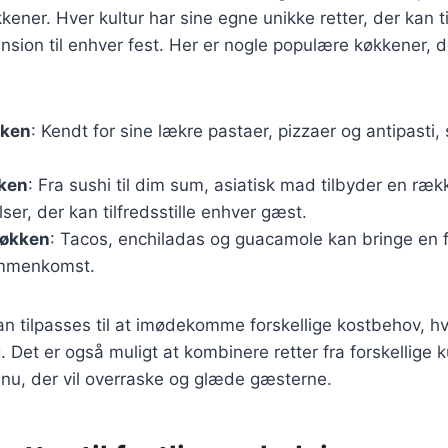
kener. Hver kultur har sine egne unikke retter, der kan ti
on til enhver fest. Her er nogle populære køkkener, de
kken
: Kendt for sine lækre pastaer, pizzaer og antipasti, 
kken
: Fra sushi til dim sum, asiatisk mad tilbyder en ræk
er, der kan tilfredsstille enhver gæst.
køkken
: Tacos, enchiladas og guacamole kan bringe en f
ammenkomst.
n tilpasses til at imødekomme forskellige kostbehov, hv
ng. Det er også muligt at kombinere retter fra forskellige k
nu, der vil overraske og glæde gæsterne.