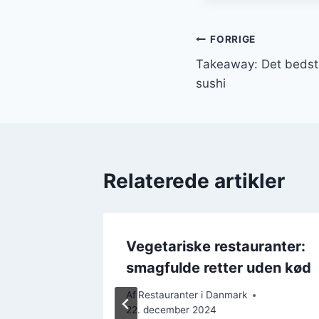
Indlægsnavi
FORRIGE
Takeaway: Det bedste
sushi
Relaterede artikler
ye
Vegetariske restauranter:
prøve
smagfulde retter uden kød
Af
Restauranter i Danmark
22. december 2024