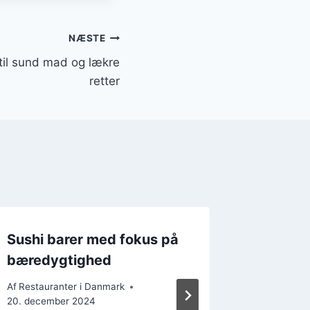
NÆSTE
til sund mad og lækre
retter
Sushi barer med fokus på
Eksper
bæredygtighed
madlav
opdage
Af
Restauranter i Danmark
verden
20. december 2024