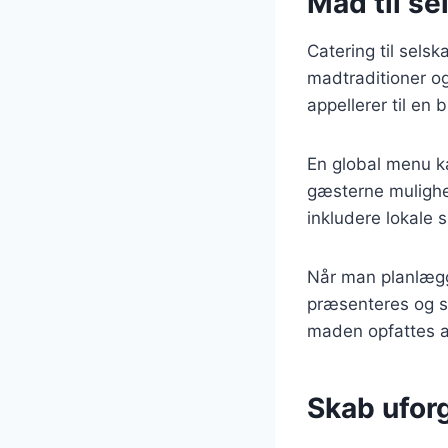
Mad til se
Catering til selsk
madtraditioner o
appellerer til en 
En global menu kan
gæsterne mulighed
inkludere lokale 
Når man planlægge
præsenteres og se
maden opfattes a
Skab ufor