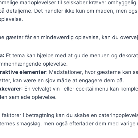
mmelige madoplevelser til selskaber kræver omhyggelig
 detaljerne. Det handler ikke kun om maden, men og
plevelse.
dine gæster får en mindeværdig oplevelse, kan du overvej
a
: Et tema kan hjælpe med at guide menuen og dekorati
ammenhængende oplevelse.
eraktive elementer
: Madstationer, hvor gæsterne kan
etter, kan være en sjov måde at engagere dem på.
kkevarer
: En velvalgt vin- eller cocktailmenu kan kom
den samlede oplevelse.
 faktorer i betragtning kan du skabe en cateringoplevels
æsternes smagsløg, men også efterlader dem med varige 