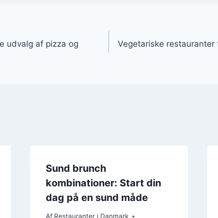
gation
 udvalg af pizza og
Vegetariske restauranter 
Sund brunch
kombinationer: Start din
dag på en sund måde
Af
Restauranter i Danmark