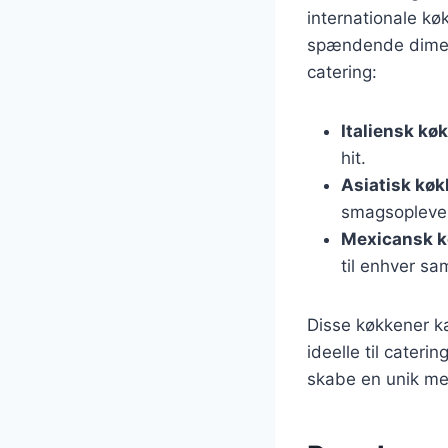
internationale køk
spændende dimensi
catering:
Italiensk kø
hit.
Asiatisk kø
smagsoplevels
Mexicansk 
til enhver s
Disse køkkener ka
ideelle til cateri
skabe en unik me