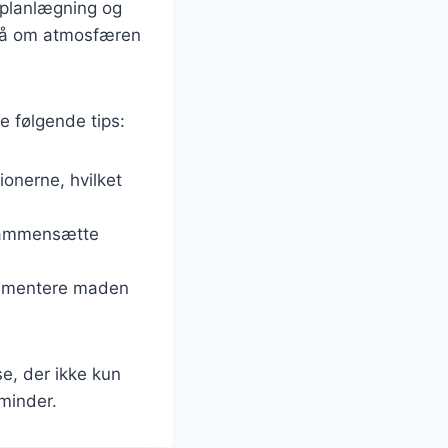
 planlægning og
så om atmosfæren
e følgende tips:
onerne, hvilket
 sammensætte
plementere maden
e, der ikke kun
minder.