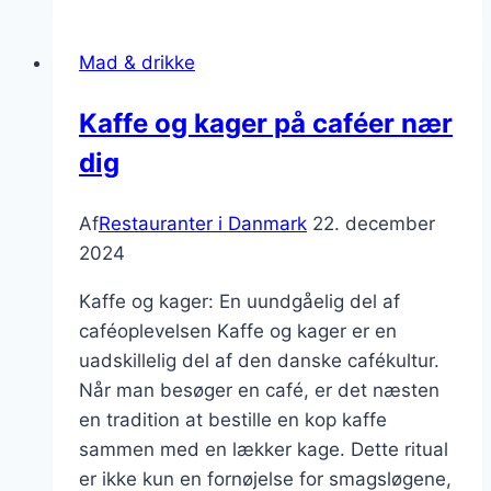
fine
dining
Mad & drikke
i
København
Kaffe og kager på caféer nær
dig
Af
Restauranter i Danmark
22. december
2024
Kaffe og kager: En uundgåelig del af
caféoplevelsen Kaffe og kager er en
uadskillelig del af den danske cafékultur.
Når man besøger en café, er det næsten
en tradition at bestille en kop kaffe
sammen med en lækker kage. Dette ritual
er ikke kun en fornøjelse for smagsløgene,