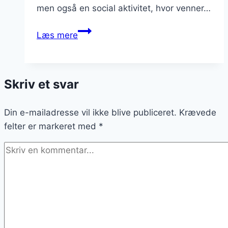
men også en social aktivitet, hvor venner…
Kaffe
Læs mere
og
kager
på
Skriv et svar
caféer
nær
Din e-mailadresse vil ikke blive publiceret.
dig
Krævede
felter er markeret med
*