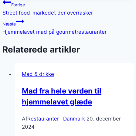
Indlægsnavigation
Forrige
Street food-markedet der overrasker
Næste
Hjemmelavet mad på gourmetrestauranter
Relaterede artikler
Mad & drikke
Mad fra hele verden til
hjemmelavet glæde
Af
Restauranter i Danmark
20. december
2024