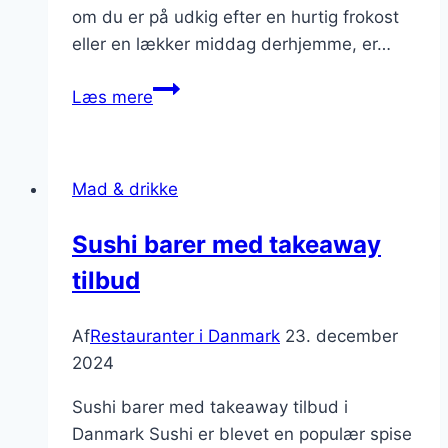
om du er på udkig efter en hurtig frokost
eller en lækker middag derhjemme, er…
Takeaway
Læs mere
i
København:
de
Mad & drikke
bedste
steder
Sushi barer med takeaway
at
tilbud
bestille
mad
Af
Restauranter i Danmark
23. december
2024
Sushi barer med takeaway tilbud i
Danmark Sushi er blevet en populær spise