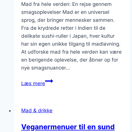
Mad fra hele verden: En rejse gennem
smagsoplevelser Mad er en universel
sprog, der bringer mennesker sammen.
Fra de krydrede retter i Indien til de
delikate sushi-ruller i Japan, hver kultur
har sin egen unikke tilgang til madlavning.
At udforske mad fra hele verden kan være
en berigende oplevelse, der åbner op for
nye smagsnuancer…
Mad
Læs mere
fra
hele
verden
Mad & drikke
til
hjemmelavet
Veganermenuer til en sund
glæde