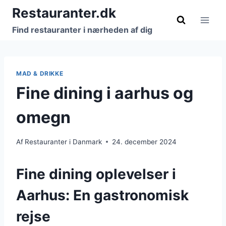
Fortsæt
Restauranter.dk
til
Find restauranter i nærheden af dig
indhold
MAD & DRIKKE
Fine dining i aarhus og
omegn
Af
Restauranter i Danmark
24. december 2024
Fine dining oplevelser i
Aarhus: En gastronomisk
rejse