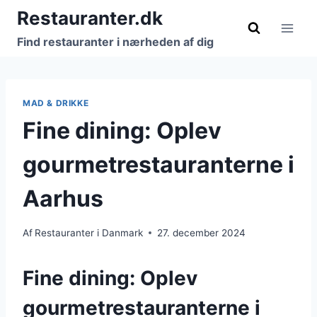
Fortsæt
Restauranter.dk
til
Find restauranter i nærheden af dig
indhold
MAD & DRIKKE
Fine dining: Oplev
gourmetrestauranterne i
Aarhus
Af
Restauranter i Danmark
27. december 2024
Fine dining: Oplev
gourmetrestauranterne i