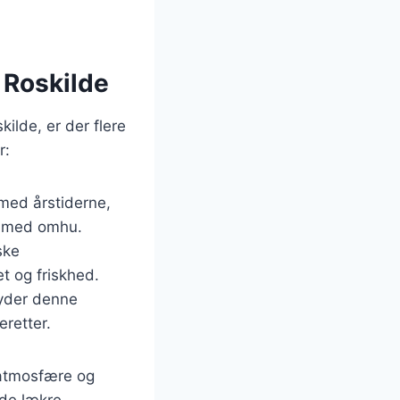
i Roskilde
ilde, er der flere
r:
med årstiderne,
dt med omhu.
iske
et og friskhed.
byder denne
retter.
 atmosfære og
yde lækre