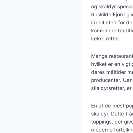
og skaldyr specia
Roskilde Fjord giv
ideelt sted for d
kombinere traditi
lækre retter.
Mange restaurant
hvilket er en vig
deres måltider me
producenter. Uans
skaldyrsretter, e
En af de mest pop
skaldyr. Dette tr
toppings, der giv
moderne fortolkni