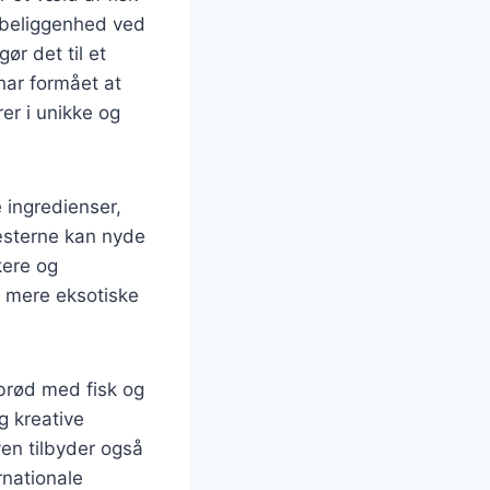
s beliggenhed ved
gør det til et
 har formået at
er i unikke og
 ingredienser,
gæsterne kan nyde
kere og
er mere eksotiske
brød med fisk og
g kreative
yen tilbyder også
rnationale