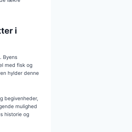
ter i
n. Byens
el med fisk og
byen hylder denne
.
 og begivenheder,
øgende mulighed
s historie og