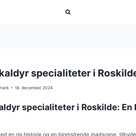
kaldyr specialiteter i Roskild
nmark
18. december 2024
aldyr specialiteter i Roskilde: En 
ed en rig historie og en blomstrende madscene, tilbyder