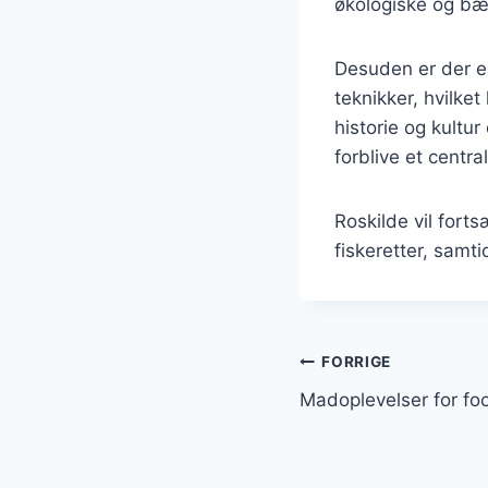
økologiske og bær
Desuden er der e
teknikker, hvilke
historie og kultur
forblive et centr
Roskilde vil fort
fiskeretter, samt
Indlægsnavi
FORRIGE
Madoplevelser for fo