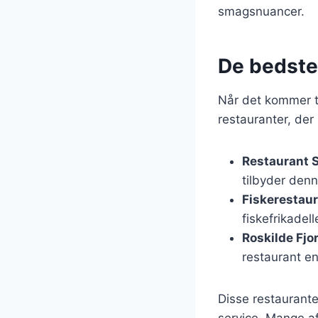
smagsnuancer.
De bedste 
Når det kommer ti
restauranter, der
Restaurant
tilbyder denn
Fiskerestaur
fiskefrikadell
Roskilde Fjo
restaurant e
Disse restaurant
service. Mange a