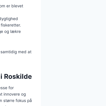
som er blevet
dygtighed
fiskeretter.
ge og lækre
, samtidig med at
 i Roskilde
esse for
at innovere og
n større fokus på