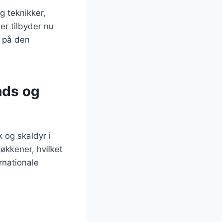
g teknikker,
ter tilbyder nu
r på den
nds og
k og skaldyr i
økkener, hvilket
rnationale