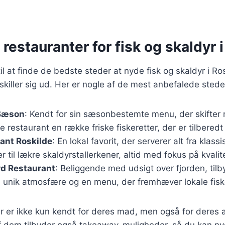
restauranter for fisk og skaldyr 
l at finde de bedste steder at nyde fisk og skaldyr i Rosk
 skiller sig ud. Her er nogle af de mest anbefalede stede
 Sæson
: Kendt for sin sæsonbestemte menu, der skifter 
e restaurant en række friske fiskeretter, der er tilbere
ant Roskilde
: En lokal favorit, der serverer alt fra klass
er til lækre skaldyrstallerkener, altid med fokus på kvalit
rd Restaurant
: Beliggende med udsigt over fjorden, til
n unik atmosfære og en menu, der fremhæver lokale fiske
er er ikke kun kendt for deres mad, men også for deres
f dem tilbyder også takeaway-muligheder, så du kan n