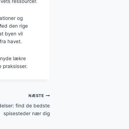
avets ressourcer.
ationer og
 Med den rige
at byen vil
fra havet.
t nyde lækre
 praksisser.
NÆSTE
elser: find de bedste
spisesteder nær dig