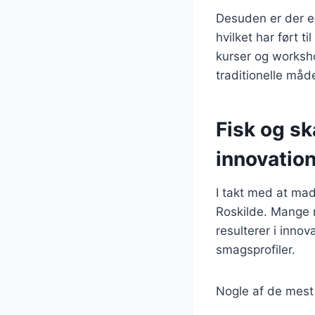
Desuden er der en
hvilket har ført ti
kurser og worksho
traditionelle måd
Fisk og s
innovatio
I takt med at madl
Roskilde. Mange r
resulterer i inno
smagsprofiler.
Nogle af de mest