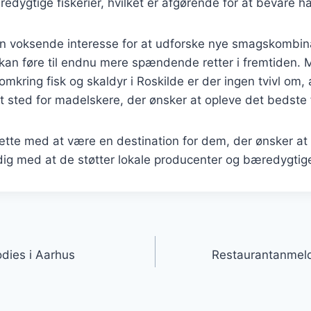
edygtige fiskerier, hvilket er afgørende for at bevare h
n voksende interesse for at udforske nye smagskombin
t kan føre til endnu mere spændende retter i fremtiden.
 omkring fisk og skaldyr i Roskilde er der ingen tvivl om, 
alt sted for madelskere, der ønsker at opleve det bedste 
sætte med at være en destination for dem, der ønsker a
idig med at de støtter lokale producenter og bæredygtige
gation
odies i Aarhus
Restaurantanmeld