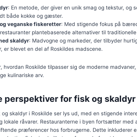
ldyr
: En metode, der giver en unik smag og tekstur, og 
dt både kokke og gæster.
og veganske fiskeretter
: Med stigende fokus på bære
 restauranter plantebaserede alternativer til traditionelle 
med skaldyr
: Madvogne og markeder, der tilbyder hurti
r, er blevet en del af Roskildes madscene.
er, hvordan Roskilde tilpasser sig de moderne madvaner
ge kulinariske arv.
 perspektiver for fisk og skaldyr
k og skaldyr i Roskilde ser lys ud, med en stigende inter
 lokale råvarer. Restauranterne i byen fortsætter med 
kiftende præferencer hos forbrugerne. Dette inkluderer e