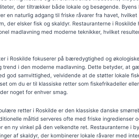
liteter, der tiltrækker både lokale og besøgende. Byen
er en naturlig adgang til friske råvarer fra havet, hvilket 
em, der elsker fisk og skaldyr. Restauranterne i Roskilde
onel madlavning med moderne teknikker, hvilket resulter
er i Roskilde fokuserer på bæredygtighed og økologiske
tig trend i den moderne madlavning. Dette betyder, at 
d god samvittighed, velvidende at de støtter lokale fis
et om du er til klassiske retter som fiskefrikadeller ell
r der noget for enhver smag.
ulære retter i Roskilde er den klassiske danske smørre
aditionelle måltid serveres ofte med friske ingredienser o
er en ny vinkel på den velkendte ret. Restauranterne i b
nger af skaldyr, der kombinerer lokale råvarer med inte