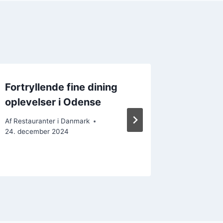
Fortryllende fine dining
Sushi b
oplevelser i Odense
omegn
Af
Restauranter i Danmark
Af
Restaura
24. december 2024
27. decem