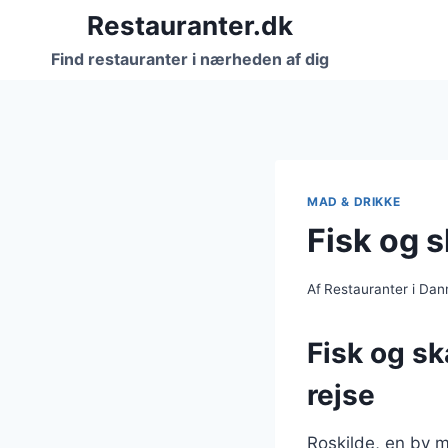
Fortsæt
Restauranter.dk
til
Find restauranter i nærheden af dig
indhold
MAD & DRIKKE
Fisk og s
Af
Restauranter i Da
Fisk og sk
rejse
Roskilde, en by m