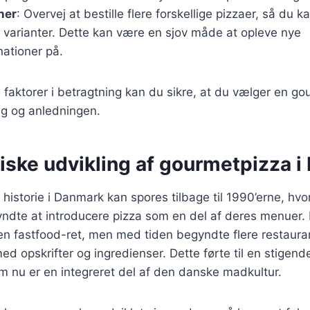
ner
: Overvej at bestille flere forskellige pizzaer, så du
e varianter. Dette kan være en sjov måde at opleve nye
ationer på.
 faktorer i betragtning kan du sikre, at du vælger en go
ag og anledningen.
riske udvikling af gourmetpizza 
istorie i Danmark kan spores tilbage til 1990’erne, hvor
ndte at introducere pizza som en del af deres menuer. I
en fastfood-ret, men med tiden begyndte flere restaura
d opskrifter og ingredienser. Dette førte til en stigende
m nu er en integreret del af den danske madkultur.