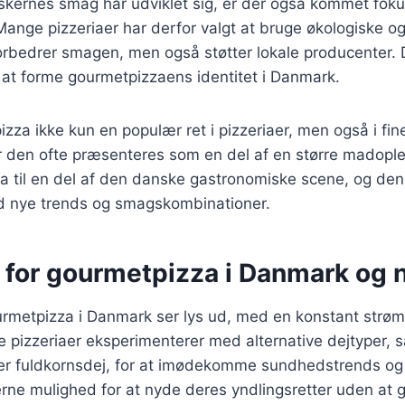
skernes smag har udviklet sig, er der også kommet fokus
nge pizzeriaer har derfor valgt at bruge økologiske og 
forbedrer smagen, men også støtter lokale producenter.
 at forme gourmetpizzaens identitet i Danmark.
izza ikke kun en populær ret i pizzeriaer, men også i fin
r den ofte præsenteres som en del af en større madople
za til en del af den danske gastronomiske scene, og de
ed nye trends og smagskombinationer.
 for gourmetpizza i Danmark og 
urmetpizza i Danmark ser lys ud, med en konstant strøm
re pizzeriaer eksperimenterer med alternative dejtyper,
er fuldkornsdej, for at imødekomme sundhedstrends og
erne mulighed for at nyde deres yndlingsretter uden at