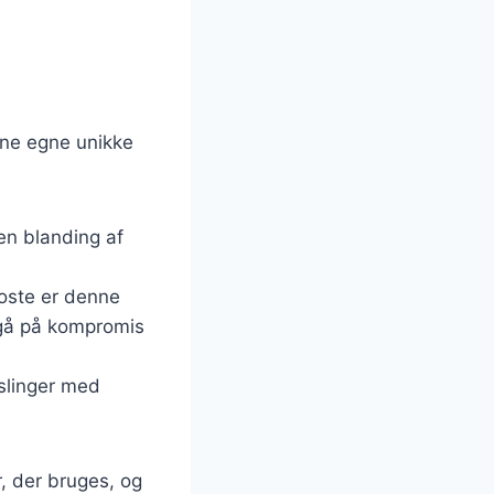
ine egne unikke
en blanding af
toste er denne
 gå på kompromis
uslinger med
, der bruges, og