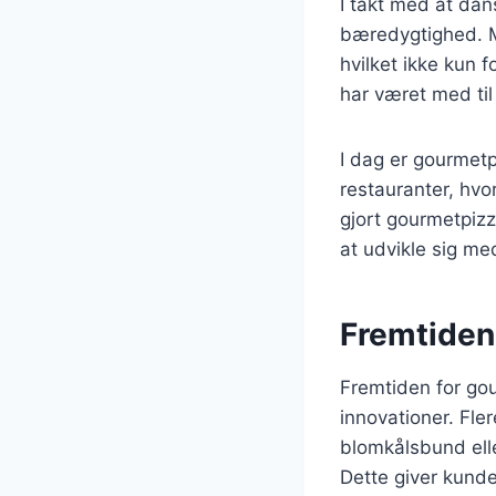
I takt med at dan
bæredygtighed. Ma
hvilket ikke kun 
har været med til
I dag er gourmetp
restauranter, hvo
gjort gourmetpiz
at udvikle sig m
Fremtiden
Fremtiden for go
innovationer. Fle
blomkålsbund ell
Dette giver kund