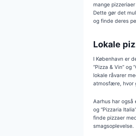
mange pizzeriaer 
Dette gør det mu
og finde deres per
Lokale pi
I København er de
“Pizza & Vin” og 
lokale råvarer me
atmosfære, hvor 
Aarhus har også 
og “Pizzaria Ital
finde pizzaer med
smagsoplevelse.