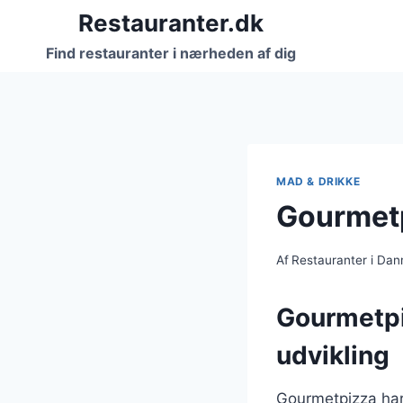
Fortsæt
Restauranter.dk
til
Find restauranter i nærheden af dig
indhold
MAD & DRIKKE
Gourmetp
Af
Restauranter i Da
Gourmetpi
udvikling
Gourmetpizza har