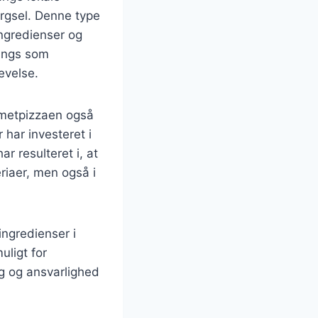
rgsel. Denne type
ingredienser og
pings som
levelse.
rmetpizzaen også
 har investeret i
r resulteret i, at
riaer, men også i
ingredienser i
uligt for
g og ansvarlighed