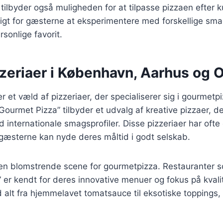
tilbyder også muligheden for at tilpasse pizzaen efter 
ligt for gæsterne at eksperimentere med forskellige sm
sonlige favorit.
zzeriaer i København, Aarhus og
r et væld af pizzeriaer, der specialiserer sig i gourmet
“Gourmet Pizza” tilbyder et udvalg af kreative pizzaer, 
d internationale smagsprofiler. Disse pizzeriaer har ofte
gæsterne kan nyde deres måltid i godt selskab.
en blomstrende scene for gourmetpizza. Restauranter s
ia” er kendt for deres innovative menuer og fokus på kval
 alt fra hjemmelavet tomatsauce til eksotiske toppings, 