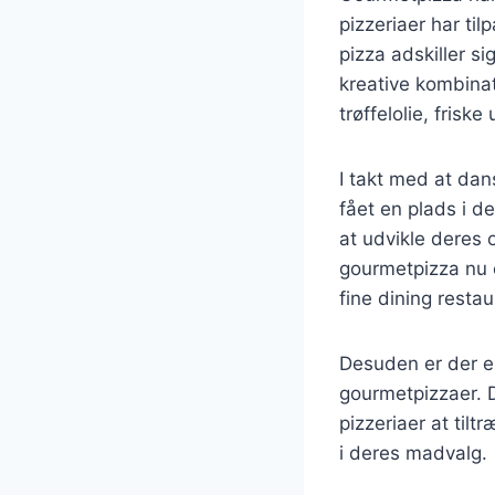
pizzeriaer har t
pizza adskiller si
kreative kombina
trøffelolie, frisk
I takt med at dan
fået en plads i d
at udvikle deres o
gourmetpizza nu e
fine dining restau
Desuden er der en
gourmetpizzaer. D
pizzeriaer at ti
i deres madvalg.