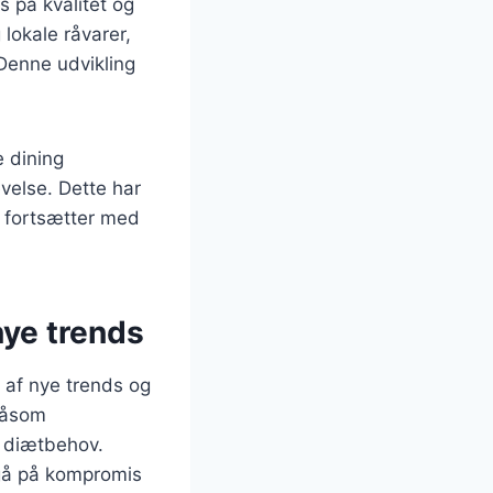
 på kvalitet og
lokale råvarer,
 Denne udvikling
e dining
velse. Dette har
n fortsætter med
nye trends
 af nye trends og
 såsom
 diætbehov.
 gå på kompromis