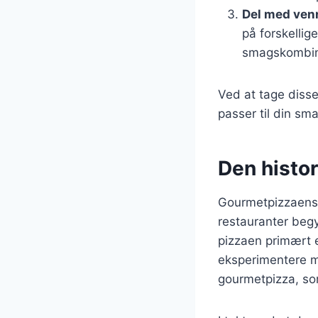
Del med ven
på forskellig
smagskombin
Ved at tage disse
passer til din sm
Den histo
Gourmetpizzaens h
restauranter begy
pizzaen primært 
eksperimentere me
gourmetpizza, so