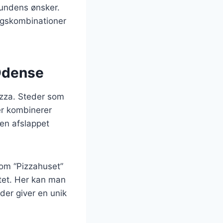
kundens ønsker.
agskombinationer
 Odense
pizza. Steder som
der kombinerer
 en afslappet
om “Pizzahuset”
itet. Her kan man
der giver en unik