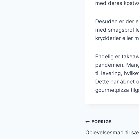
med deres kostva
Desuden er der e
med smagsprofile
krydderier eller
Endelig er takea
pandemien. Mange 
til levering, hvi
Dette har åbnet o
gourmetpizza tilg
Indlægsnavi
FORRIGE
Oplevelsesmad til sæ