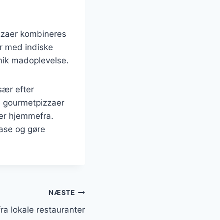
izzaer kombineres
er med indiske
nik madoplevelse.
sær efter
e gourmetpizzaer
ter hjemmefra.
base og gøre
NÆSTE
a lokale restauranter