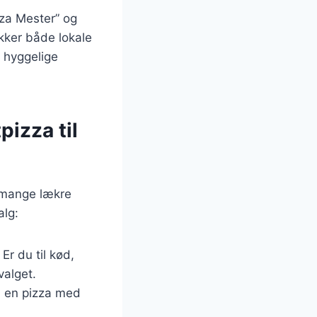
za Mester” og
ækker både lokale
g hyggelige
izza til
 mange lækre
alg:
Er du til kød,
valget.
n en pizza med