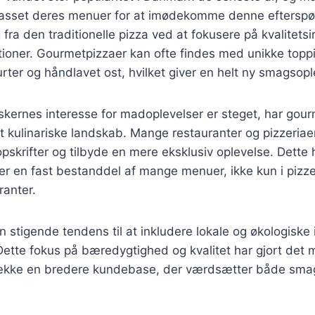
ilpasset deres menuer for at imødekomme denne efterspø
g fra den traditionelle pizza ved at fokusere på kvalitets
tioner. Gourmetpizzaer kan ofte findes med unikke top
e urter og håndlavet ost, hvilket giver en helt ny smagsop
skernes interesse for madoplevelser er steget, har gou
et kulinariske landskab. Mange restauranter og pizzeriaer
pskrifter og tilbyde en mere eksklusiv oplevelse. Dette ha
r en fast bestanddel af mange menuer, ikke kun i pizze
ranter.
 stigende tendens til at inkludere lokale og økologiske 
ette fokus på bæredygtighed og kvalitet har gjort det m
ltrække en bredere kundebase, der værdsætter både sma