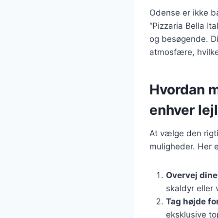
Odense er ikke b
“Pizzaria Bella It
og besøgende. Dis
atmosfære, hvilke
Hvordan m
enhver lej
At vælge den rig
muligheder. Her e
Overvej din
skaldyr eller
Tag højde fo
eksklusive to