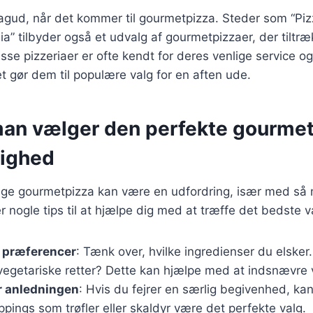
agud, når det kommer til gourmetpizza. Steder som “Piz
alia” tilbyder også et udvalg af gourmetpizzaer, der tiltr
se pizzeriaer er ofte kendt for deres venlige service o
t gør dem til populære valg for en aften ude.
an vælger den perfekte gourmetp
lighed
tige gourmetpizza kan være en udfordring, især med så
r nogle tips til at hjælpe dig med at træffe det bedste v
e præferencer
: Tænk over, hvilke ingredienser du elsker. 
 vegetariske retter? Dette kan hjælpe med at indsnævre 
r anledningen
: Hvis du fejrer en særlig begivenhed, ka
ppings som trøfler eller skaldyr være det perfekte valg.