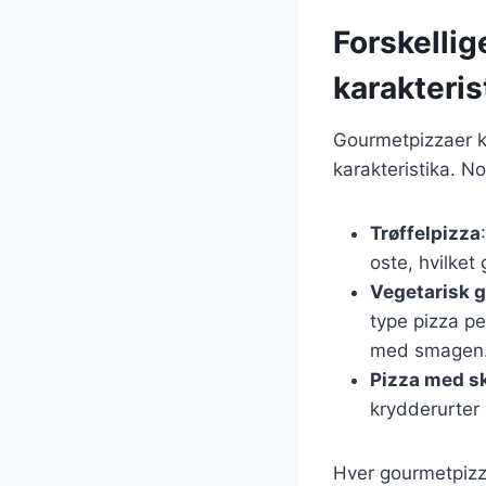
Forskelli
karakteris
Gourmetpizzaer ko
karakteristika. N
Trøffelpizza
oste, hvilket
Vegetarisk 
type pizza p
med smagen
Pizza med s
krydderurter
Hver gourmetpizza