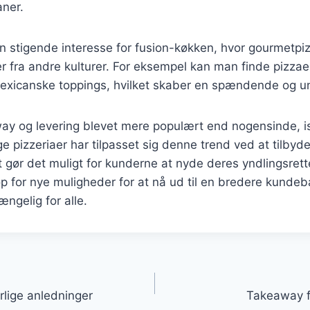
ner.
n stigende interesse for fusion-køkken, hvor gourmetp
r fra andre kulturer. For eksempel kan man finde pizza
 mexicanske toppings, hvilket skaber en spændende og u
way og levering blevet mere populært end nogensinde, i
pizzeriaer har tilpasset sig denne trend ved at tilbyd
lket gør det muligt for kunderne at nyde deres yndlingsret
p for nye muligheder for at nå ud til en bredere kunde
ængelig for alle.
gation
rlige anledninger
Takeaway fr