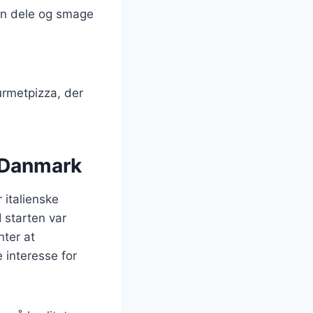
 kan dele og smage
urmetpizza, der
i Danmark
 italienske
 starten var
nter at
 interesse for