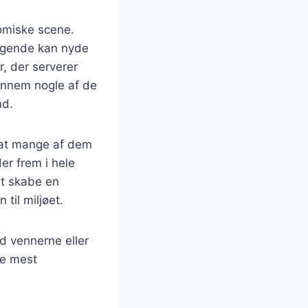
nomiske scene.
søgende kan nyde
r, der serverer
gennem nogle af de
nd.
, at mange af dem
er frem i hele
at skabe en
til miljøet.
d vennerne eller
de mest