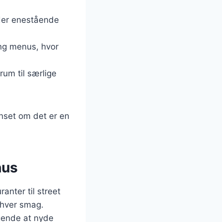
yder enestående
ing menus, hvor
rum til særlige
anset om det er en
hus
anter til street
nhver smag.
gende at nyde