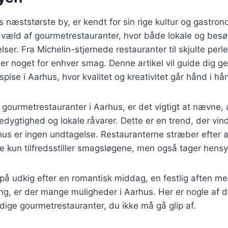
næststørste by, er kendt for sin rige kultur og gastro
 væld af gourmetrestauranter, hvor både lokale og be
lser. Fra Michelin-stjernede restauranter til skjulte perle
 der noget for enhver smag. Denne artikel vil guide dig 
pise i Aarhus, hvor kvalitet og kreativitet går hånd i hå
 gourmetrestauranter i Aarhus, er det vigtigt at nævne
dygtighed og lokale råvarer. Dette er en trend, der vind
us er ingen undtagelse. Restauranterne stræber efter 
e kun tilfredsstiller smagsløgene, men også tager hensyn 
å udkig efter en romantisk middag, en festlig aften me
ng, er der mange muligheder i Aarhus. Her er nogle af 
ge gourmetrestauranter, du ikke må gå glip af.