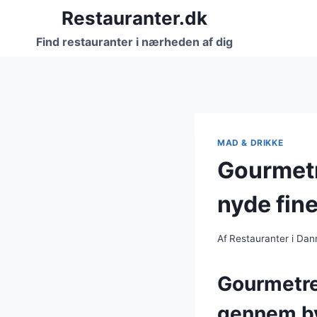
Fortsæt
Restauranter.dk
til
Find restauranter i nærheden af dig
indhold
MAD & DRIKKE
Gourmetr
nyde fine
Af
Restauranter i Da
Gourmetres
gennem b