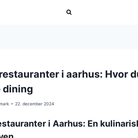
estauranter i aarhus: Hvor d
 dining
nmark
22. december 2024
tauranter i Aarhus: En kulinaris
yen