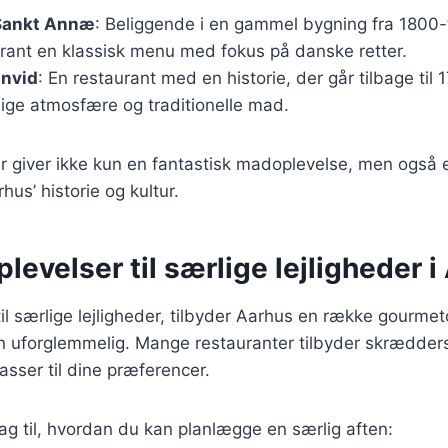
Sankt Annæ
: Beliggende i en gammel bygning fra 1800-ta
rant en klassisk menu med fokus på danske retter.
anvid
: En restaurant med en historie, der går tilbage til 
lige atmosfære og traditionelle mad.
r giver ikke kun en fantastisk madoplevelse, men også 
us’ historie og kultur.
evelser til særlige lejligheder i
l særlige lejligheder, tilbyder Aarhus en række gourmet
en uforglemmelig. Mange restauranter tilbyder skrædde
asser til dine præferencer.
lag til, hvordan du kan planlægge en særlig aften: