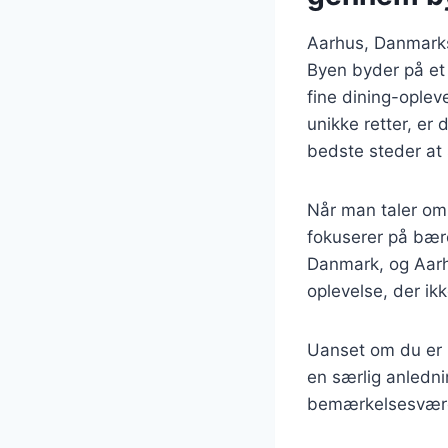
Aarhus, Danmarks 
Byen byder på et
fine dining-opleve
unikke retter, er
bedste steder at s
Når man taler om
fokuserer på bære
Danmark, og Aarh
oplevelse, der ikk
Uanset om du er p
en særlig anledni
bemærkelsesværdi