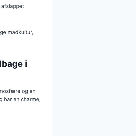
 afslappet
ige madkultur,
lbage i
atmosfære og en
og har en charme,
: