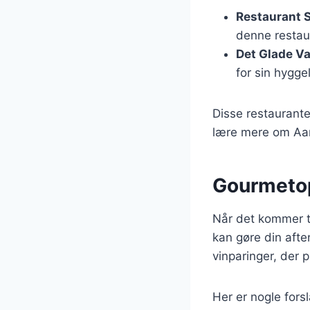
Restaurant 
denne restau
Det Glade V
for sin hygge
Disse restaurante
lære mere om Aarh
Gourmetopl
Når det kommer ti
kan gøre din aft
vinparinger, der p
Her er nogle fors