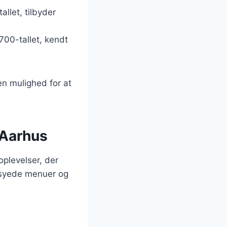
llet, tilbyder
1700-tallet, kendt
en mulighed for at
 Aarhus
oplevelser, der
rsyede menuer og