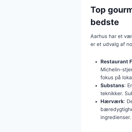
Top gourme
bedste
Aarhus har et væ
er et udvalg af n
Restaurant F
Michelin-stj
fokus på loka
Substans
: E
teknikker. S
Hærværk
: D
bæredygtighe
ingredienser.