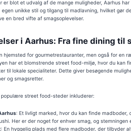
r er blot et udvalg af de mange muligheder, Aarhus har
 egen unikke stil og tilgang til madlavning, hvilket gør de
e en bred vifte af smagsoplevelser.
ser i Aarhus: Fra fine dining til 
n hjemsted for gourmetrestauranter, men også for en ræ
en har et blomstrende street food-miljø, hvor du kan fin
ter til lokale specialiteter. Dette giver besøgende mulig
ner og smagsretter.
populære street food-steder inkluderer:
 Aarhus
: Et livligt marked, hvor du kan finde madboder, d
 sushi. Her er der noget for enhver smag, og stemningen er
t
: En hyggelig plads med flere madboder, der tilbyder alt