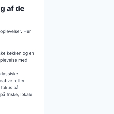
g af de
oplevelser. Her
anske køkken og en
oplevelse med
klassiske
ative retter.
 fokus på
å friske, lokale