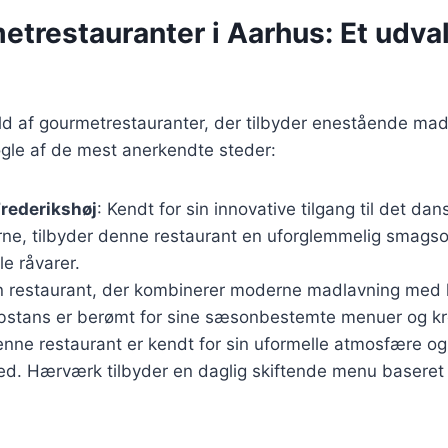
trestauranter i Aarhus: Et udval
ld af gourmetrestauranter, der tilbyder enestående mad
ogle af de mest anerkendte steder:
rederikshøj
: Kendt for sin innovative tilgang til det d
erne, tilbyder denne restaurant en uforglemmelig smags
le råvarer.
n restaurant, der kombinerer moderne madlavning med 
ubstans er berømt for sine sæsonbestemte menuer og kre
enne restaurant er kendt for sin uformelle atmosfære og
d. Hærværk tilbyder en daglig skiftende menu baseret p