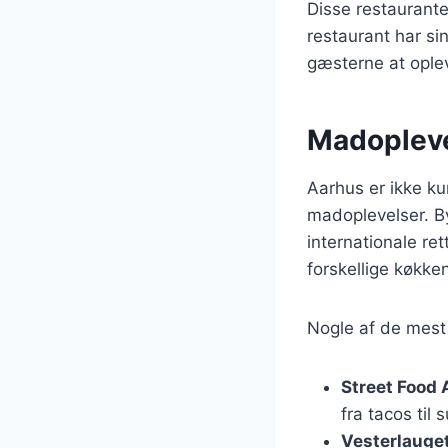
Disse restaurante
restaurant har sin
gæsterne at oplev
Madoplevel
Aarhus er ikke ku
madoplevelser. By
internationale ret
forskellige køkke
Nogle af de mest 
Street Food
fra tacos til
Vesterlauge