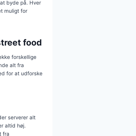
 at byde på. Hver
t muligt for
street food
kke forskellige
de alt fra
hed for at udforske
er serverer alt
 altid høj.
 fra