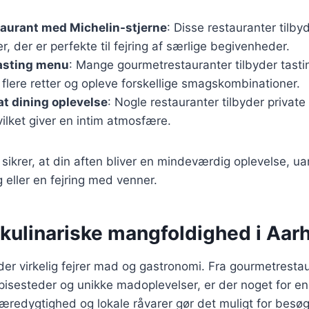
taurant med Michelin-stjerne
: Disse restauranter tilb
, der er perfekte til fejring af særlige begivenheder.
tasting menu
: Mange gourmetrestauranter tilbyder tast
flere retter og opleve forskellige smagskombinationer.
at dining oplevelse
: Nogle restauranter tilbyder private 
hvilket giver en intim atmosfære.
sikrer, at din aften bliver en mindeværdig oplevelse, u
eller en fejring med venner.
 kulinariske mangfoldighed i Aar
der virkelig fejrer mad og gastronomi. Fra gourmetrestaur
spisesteder og unikke madoplevelser, er der noget for e
æredygtighed og lokale råvarer gør det muligt for besø