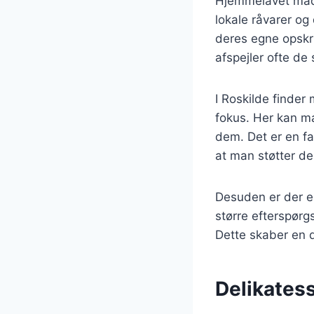
Hjemmelavet mad 
lokale råvarer og
deres egne opskri
afspejler ofte de
I Roskilde finde
fokus. Her kan m
dem. Det er en fa
at man støtter de
Desuden er der en
større efterspørg
Dette skaber en d
Delikatess