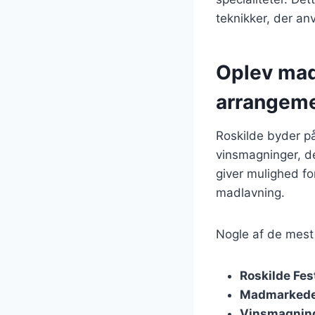
teknikker, der a
Oplev mad
arrangem
Roskilde byder på
vinsmagninger, de
giver mulighed f
madlavning.
Nogle af de mest
Roskilde Fes
Madmarkedet
Vinsmagnin