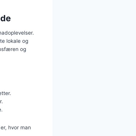
lde
madoplevelser.
te lokale og
mosfæren og
etter.
r.
e.
der, hvor man