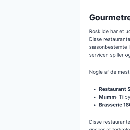
Gourmetres
Roskilde har et u
Disse restaurante
sæsonbestemte in
servicen spiller og
Nogle af de mest 
Restaurant 
Mumm
: Til
Brasserie 1
Disse restaurante
ønsker at forkæl