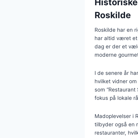
Historiske
Roskilde
Roskilde har en r
har altid været et
dag er der et væld
moderne gourmet
I de senere år har
hvilket vidner o
som “Restaurant 
fokus på lokale rå
Madoplevelser i R
tilbyder også en 
restauranter, hvi