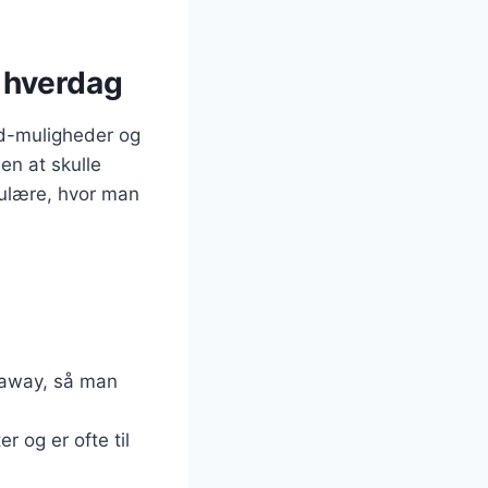
e hverdag
od-muligheder og
en at skulle
pulære, hvor man
eaway, så man
r og er ofte til