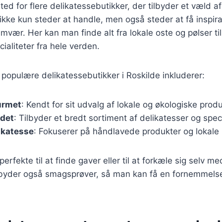
ted for flere delikatessebutikker, der tilbyder et væld a
ikke kun steder at handle, men også steder at få inspirat
vær. Her kan man finde alt fra lokale oste og pølser til
ialiteter fra hele verden.
populære delikatessebutikker i Roskilde inkluderer:
urmet
: Kendt for sit udvalg af lokale og økologiske produ
det
: Tilbyder et bredt sortiment af delikatesser og speci
likatesse
: Fokuserer på håndlavede produkter og lokale 
perfekte til at finde gaver eller til at forkæle sig selv m
byder også smagsprøver, så man kan få en fornemmelse