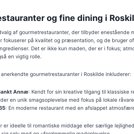
tauranter og fine dining i Roski
dvalg af gourmetrestauranter, der tilbyder enestående 
r fokuserer på kvalitet og præsentation, og de bruger of
gredienser. Det er ikke kun maden, der er i fokus; at
så en vigtig rolle.
anerkendte gourmetrestauranter i Roskilde inkluderer:
Sankt Annæ
: Kendt for sin kreative tilgang til klassiske r
byder en unik smagsoplevelse med fokus på lokale råvare
865
: En moderne restaurant med en afslappet atmosfær
r er ideelle til romantiske middage eller særlige lejlighe
e sig selv med en uforglemmelig madoplevelse.