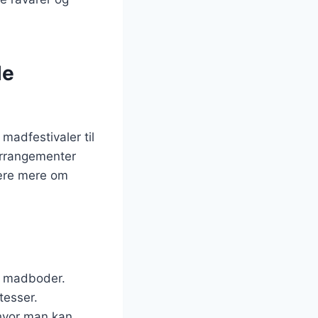
le
madfestivaler til
 arrangementer
lære mere om
f madboder.
tesser.
 hvor man kan