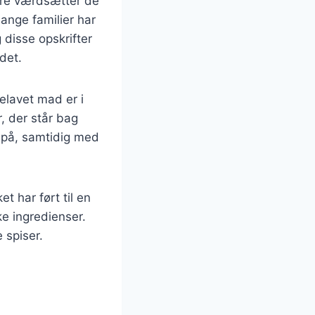
ere værdsætter de
ange familier har
 disse opskrifter
det.
elavet mad er i
, der står bag
r på, samtidig med
t har ført til en
e ingredienser.
 spiser.