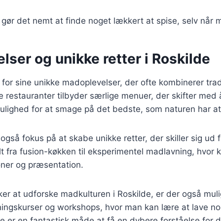
gør det nemt at finde noget lækkert at spise, selv når m
ser og unikke retter i Roskilde
 for sine unikke madoplevelser, der ofte kombinerer tra
 restauranter tilbyder særlige menuer, der skifter med å
ulighed for at smage på det bedste, som naturen har a
også fokus på at skabe unikke retter, der skiller sig u
t fra fusion-køkken til eksperimentel madlavning, hvor
ner og præsentation.
er at udforske madkulturen i Roskilde, er der også muli
ingskurser og workshops, hvor man kan lære at lave nog
tte er en fantastisk måde at få en dybere forståelse for 