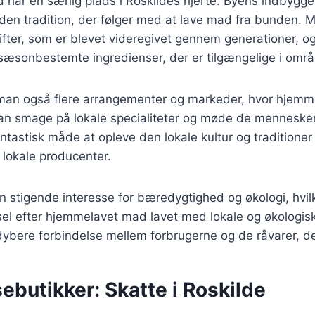
har en særlig plads i Roskildes hjerte. Byens indbygg
 den tradition, der følger med at lave mad fra bunden. M
fter, som er blevet videregivet gennem generationer, og
 sæsonbestemte ingredienser, der er tilgængelige i områ
r man også flere arrangementer og markeder, hvor hjemm
an smage på lokale specialiteter og møde de mennesker
ntastisk måde at opleve den lokale kultur og traditione
 lokale producenter.
 stigende interesse for bæredygtighed og økologi, hvilke
sel efter hjemmelavet mad lavet med lokale og økologisk
ybere forbindelse mellem forbrugerne og de råvarer, de
ebutikker: Skatte i Roskilde