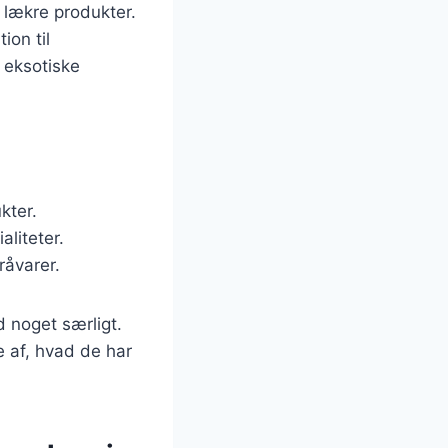
f lækre produkter.
ion til
 eksotiske
kter.
aliteter.
råvarer.
ed noget særligt.
 af, hvad de har