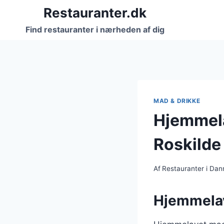
Fortsæt
Restauranter.dk
til
Find restauranter i nærheden af dig
indhold
MAD & DRIKKE
Hjemmela
Roskilde
Af
Restauranter i Da
Hjemmelave