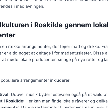
nvendes i madlavningen.
kulturen i Roskilde gennem loka
enter
 en række arrangementer, der fejrer mad og drikke. Fra 
r er altid noget at deltage i for madentusiaster. Disse
or at møde lokale producenter, smage på nye retter og 
 populære arrangementer inkluderer:
tival
: Udover musik byder festivalen også på et væld a
 i Roskilde
: Her kan man finde lokale råvarer og delika
gsevents
: Mange restauranter tilbyder vinsmagninger,