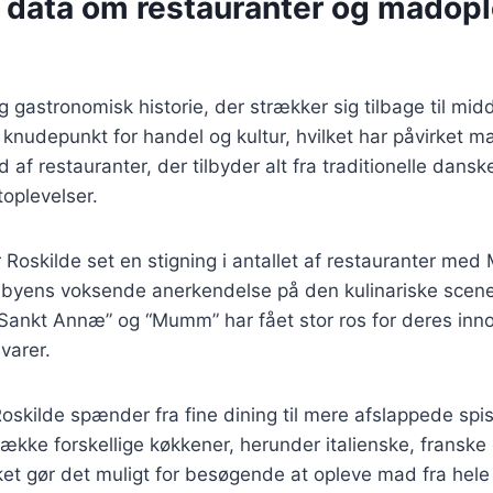
 data om restauranter og madopl
ig gastronomisk historie, der strækker sig tilbage til mi
 knudepunkt for handel og kultur, hvilket har påvirket ma
 af restauranter, der tilbyder alt fra traditionelle danske 
oplevelser.
 Roskilde set en stigning i antallet af restauranter med 
m byens voksende anerkendelse på den kulinariske scene
Sankt Annæ” og “Mumm” har fået stor ros for deres inn
varer.
oskilde spænder fra fine dining til mere afslappede spi
række forskellige køkkener, herunder italienske, franske 
lket gør det muligt for besøgende at opleve mad fra hele