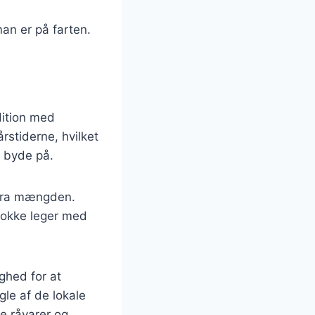
an er på farten.
dition med
rstiderne, hvilket
t byde på.
d fra mængden.
 kokke leger med
ghed for at
le af de lokale
de råvarer og