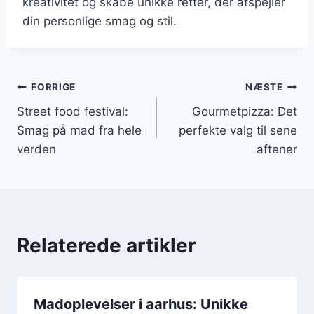
kreativitet og skabe unikke retter, der afspejler
din personlige smag og stil.
Indlægsnavigation
FORRIGE
NÆSTE
Street food festival:
Gourmetpizza: Det
Smag på mad fra hele
perfekte valg til sene
verden
aftener
Relaterede artikler
Madoplevelser i aarhus: Unikke