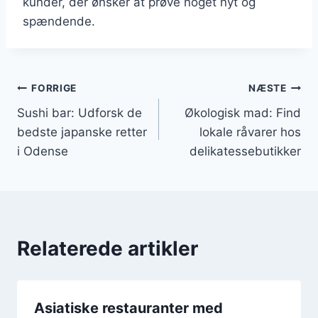
kunder, der ønsker at prøve noget nyt og
spændende.
Indlægsnavigation
FORRIGE
NÆSTE
Sushi bar: Udforsk de
Økologisk mad: Find
bedste japanske retter
lokale råvarer hos
i Odense
delikatessebutikker
Relaterede artikler
Asiatiske restauranter med