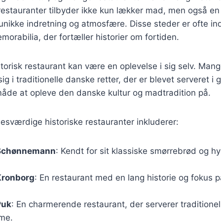
 restauranter tilbyder ikke kun lækker mad, men også en r
nikke indretning og atmosfære. Disse steder er ofte in
morabilia, der fortæller historier om fortiden.
storisk restaurant kan være en oplevelse i sig selv. Mang
sig i traditionelle danske retter, der er blevet serveret i
måde at opleve den danske kultur og madtradition på.
sværdige historiske restauranter inkluderer:
 Schønnemann
: Kendt for sit klassiske smørrebrød og h
Kronborg
: En restaurant med en lang historie og fokus 
Puk
: En charmerende restaurant, der serverer traditionell
mme.