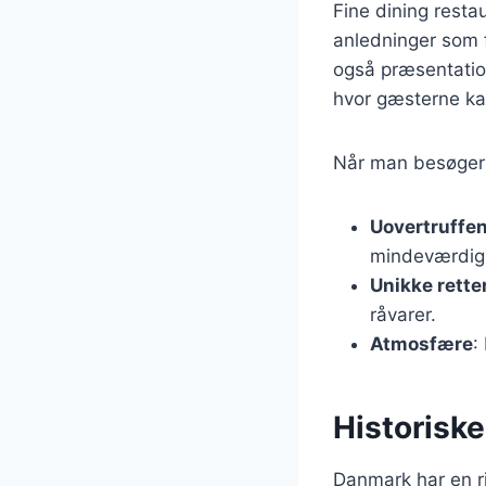
Fine dining resta
anledninger som f
også præsentatio
hvor gæsterne kan
Når man besøger 
Uovertruffen
mindeværdig 
Unikke rette
råvarer.
Atmosfære
:
Historisk
Danmark har en ri