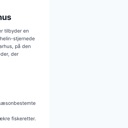
hus
r tilbyder en
chelin-stjernede
Aarhus, på den
der, der
g sæsonbestemte
kre fiskeretter.