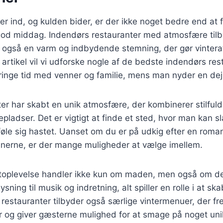
er ind, og kulden bider, er der ikke noget bedre end at f
god middag. Indendørs restauranter med atmosfære tilby
også en varm og indbydende stemning, der gør vinter
 artikel vil vi udforske nogle af de bedste indendørs res
ilbringe tid med venner og familie, mens man nyder en de
er har skabt en unik atmosfære, der kombinerer stilful
pladser. Det er vigtigt at finde et sted, hvor man kan s
øle sig hastet. Uanset om du er på udkig efter en roman
nerne, er der mange muligheder at vælge imellem.
toplevelse handler ikke kun om maden, men også om 
ysning til musik og indretning, alt spiller en rolle i at sk
restauranter tilbyder også særlige vintermenuer, der 
 og giver gæsterne mulighed for at smage på noget uni