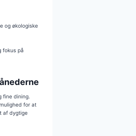
le og økologiske
og fokus på
månederne
 fine dining.
mulighed for at
t af dygtige