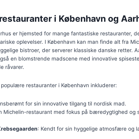
restauranter i København og Aar
hus er hjemsted for mange fantastiske restauranter, de
inariske oplevelser. I København kan man finde alt fra Mi
yggelige bistroer, der serverer klassiske danske retter. 
også en blomstrende madscene med innovative spiseste
e råvarer.
 populære restauranter i København inkluderer:
nsberømt for sin innovative tilgang til nordisk mad.
En Michelin-restaurant med fokus på bæredygtighed o
Krebsegaarden
: Kendt for sin hyggelige atmosfære og læ