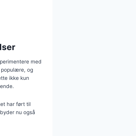
lser
ksperimentere med
 populære, og
ette ikke kun
gende.
 har ført til
lbyder nu også