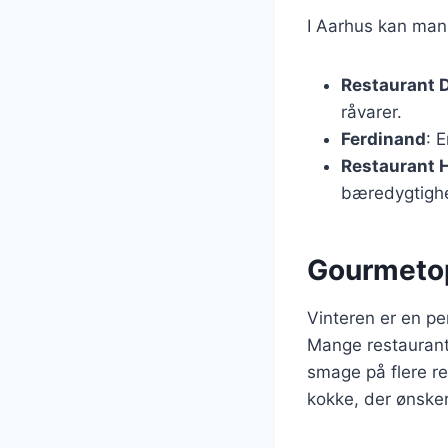
I Aarhus kan man
Restaurant 
råvarer.
Ferdinand
: 
Restaurant
bæredygtigh
Gourmetop
Vinteren er en per
Mange restaurante
smage på flere re
kokke, der ønske