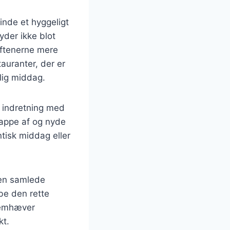
inde et hyggeligt
der ikke blot
aftenerne mere
tauranter, der er
jlig middag.
d indretning med
lappe af og nyde
tisk middag eller
den samlede
abe den rette
fremhæver
kt.