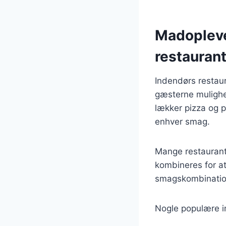
Madoplevel
restauran
Indendørs restaura
gæsterne mulighe
lækker pizza og p
enhver smag.
Mange restaurante
kombineres for a
smagskombination
Nogle populære in