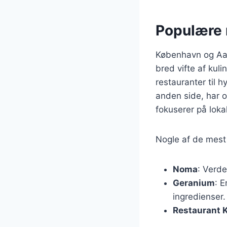
Populære 
København og Aar
bred vifte af kul
restauranter til h
anden side, har 
fokuserer på lokal
Nogle af de mest
Noma
: Verde
Geranium
: 
ingredienser.
Restaurant 