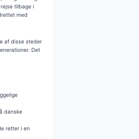
ejse tilbage i
drettet med
e af disse steder
 generationer. Det
yggelige
på danske
e retter i en