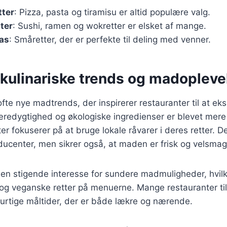
tter
: Pizza, pasta og tiramisu er altid populære valg.
tter
: Sushi, ramen og wokretter er elsket af mange.
as
: Småretter, der er perfekte til deling med venner.
 kulinariske trends og madopleve
ofte nye madtrends, der inspirerer restauranter til at e
redygtighed og økologiske ingredienser er blevet mere
r fokuserer på at bruge lokale råvarer i deres retter. D
oducenter, men sikrer også, at maden er frisk og velsma
en stigende interesse for sundere madmuligheder, hvilket
 og veganske retter på menuerne. Mange restauranter ti
urtige måltider, der er både lækre og nærende.