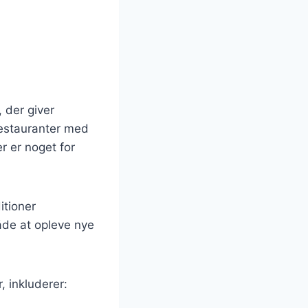
, der giver
restauranter med
r er noget for
itioner
åde at opleve nye
, inkluderer: