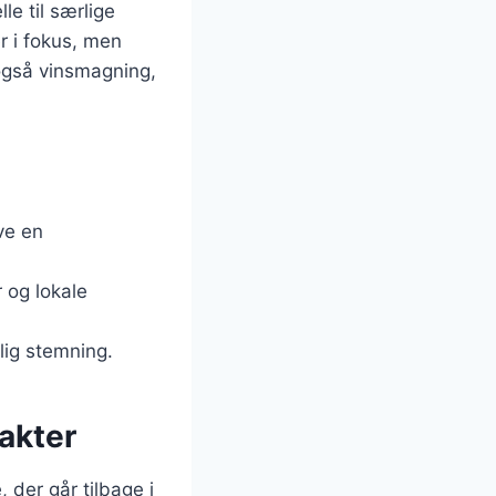
le til særlige
r i fokus, men
også vinsmagning,
ive en
r og lokale
lig stemning.
akter
 der går tilbage i