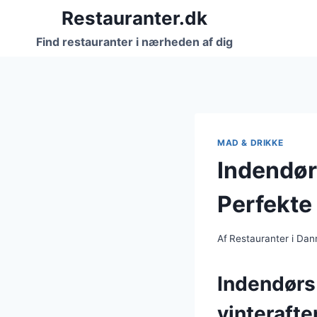
Fortsæt
Restauranter.dk
til
Find restauranter i nærheden af dig
indhold
MAD & DRIKKE
Indendør
Perfekte 
Af
Restauranter i Da
Indendørs
vinterafte