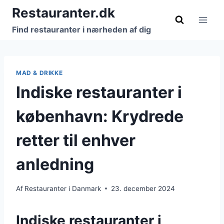
Fortsæt
Restauranter.dk
til
Find restauranter i nærheden af dig
indhold
MAD & DRIKKE
Indiske restauranter i
københavn: Krydrede
retter til enhver
anledning
Af
Restauranter i Danmark
23. december 2024
Indiske restauranter i