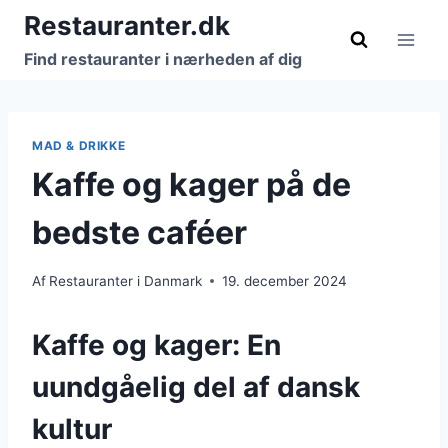
Fortsæt
Restauranter.dk
til
Find restauranter i nærheden af dig
indhold
MAD & DRIKKE
Kaffe og kager på de
bedste caféer
Af
Restauranter i Danmark
19. december 2024
Kaffe og kager: En
uundgåelig del af dansk
kultur