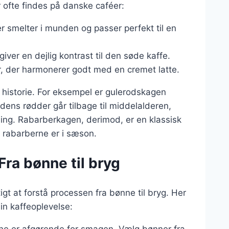
 ofte findes på danske caféer:
er smelter i munden og passer perfekt til en
iver en dejlig kontrast til den søde kaffe.
r, der harmonerer godt med en cremet latte.
 historie. For eksempel er gulerodskagen
dens rødder går tilbage til middelalderen,
ing. Rabarberkagen, derimod, er en klassisk
r rabarberne er i sæson.
Fra bønne til bryg
igt at forstå processen fra bønne til bryg. Her
in kaffeoplevelse:
rne er afgørende for smagen. Vælg bønner fra