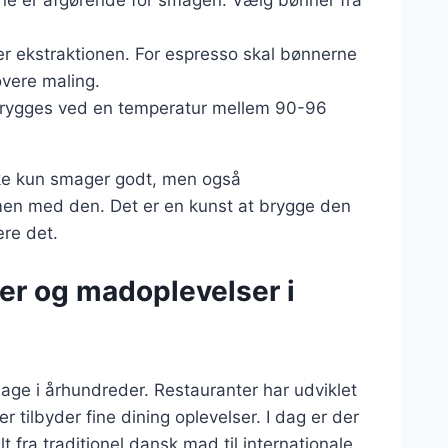
er ekstraktionen. For espresso skal bønnerne
overe maling.
 brygges ved en temperatur mellem 90-96
 ikke kun smager godt, men også
en med den. Det er en kunst at brygge den
ære det.
er og madoplevelser i
bage i århundreder. Restauranter har udviklet
r tilbyder fine dining oplevelser. I dag er der
t fra traditionel dansk mad til internationale