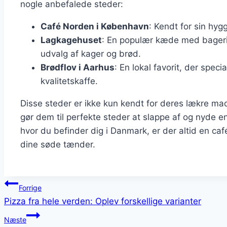
nogle anbefalede steder:
Café Norden i København
: Kendt for sin hy
Lagkagehuset
: En populær kæde med bagerier
udvalg af kager og brød.
Brødflov i Aarhus
: En lokal favorit, der spec
kvalitetskaffe.
Disse steder er ikke kun kendt for deres lækre m
gør dem til perfekte steder at slappe af og nyde 
hvor du befinder dig i Danmark, er der altid en café
dine søde tænder.
Indlægsnavigation
Forrige
Pizza fra hele verden: Oplev forskellige varianter
Næste