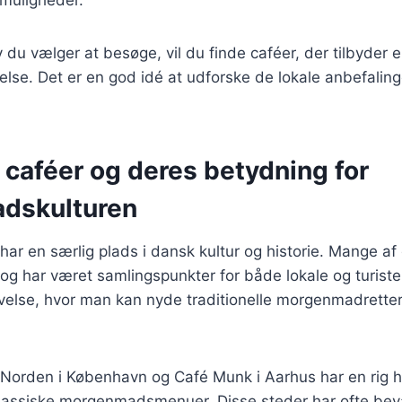
 du vælger at besøge, vil du finde caféer, der tilbyder e
e. Det er en god idé at udforske de lokale anbefalinge
 caféer og deres betydning for
dskulturen
 har en særlig plads i dansk kultur og historie. Mange af
r og har været samlingspunkter for både lokale og turister
velse, hvor man kan nyde traditionelle morgenmadretter 
Norden i København og Café Munk i Aarhus har en rig hi
klassiske morgenmadsmenuer. Disse steder har ofte bev