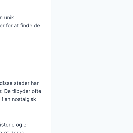
n unik
r for at finde de
 disse steder har
. De tilbyder ofte
i en nostalgisk
storie og er
aret deres