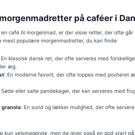
morgenmadretter på caféer i Da
n café til morgenmad, er der visse retter, der ofte gå
de mest populære morgenmadretter, du kan finde:
: En klassisk dansk ret, der ofte serveres med forskellig
ller æg.
st
: En moderne favorit, der ofte toppes med pocheret æg,
: Søde eller salte pandekager, der kan serveres med frugt,
 granola
: En sund og lækker mulighed, der ofte server
ikke kun velsmagende, men de giver også en god start 