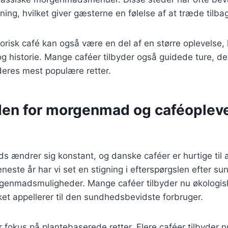
ning, hvilket giver gæsterne en følelse af at træde tilbag
orisk café kan også være en del af en større oplevelse,
g historie. Mange caféer tilbyder også guidede ture, de
eres mest populære retter.
den for morgenmad og caféopleve
ændrer sig konstant, og danske caféer er hurtige til at
eneste år har vi set en stigning i efterspørgslen efter s
enmadsmuligheder. Mange caféer tilbyder nu økologisk
lket appellerer til den sundhedsbevidste forbruger.
 fokus på plantebaserede retter. Flere caféer tilbyder 