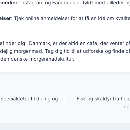
 medier
: Instagram og Facebook er fyldt med billeder o
lser
: Tjek online anmeldelser for at få en idé om kvali
finder dig i Danmark, er der altid en café, der venter p
dejlig morgenmad. Tag dig tid til at udforske og finde 
yd den danske morgenmadskultur.
gation
pecialiteter til deling og
Fisk og skaldyr fra hel
op