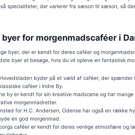
så specialiteter, der varierer fra sæson til sæson, så der
 byer for morgenmadscaféer i D
e byer, der er kendt for deres caféer og morgenmadsm
dste byer at besøge, hvis du vil opleve en fantastisk 
 Hovedstaden byder på et væld af caféer, der spænder f
klassiske caféer i Indre By.
ne by er kendt for sin kreative madscene og har mange 
ovative morgenmadretter.
emsted for H.C. Andersen, Odense har også en række hyg
 nyde en god morgenmad.
lborgs caféer er kendt for deres venlige atmosfære og l
uligheder.