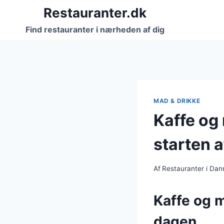
Fortsæt
Restauranter.dk
til
Find restauranter i nærheden af dig
indhold
MAD & DRIKKE
Kaffe og
starten 
Af
Restauranter i Da
Kaffe og m
dagen