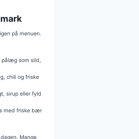
nmark
r igen på menuen.
e pålæg som sild,
 chili og friske
 sirup eller fyld
es med friske bær
på dagen. Mange