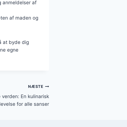
g anmeldelser af
teten af maden og
å at byde dig
dine egne
NÆSTE
e verden: En kulinarisk
levelse for alle sanser