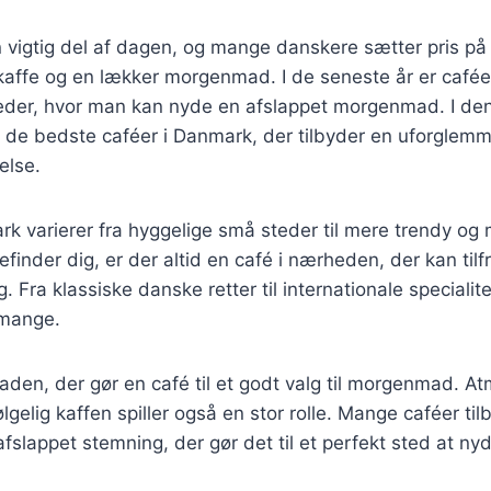
vigtig del af dagen, og mange danskere sætter pris på 
affe og en lækker morgenmad. I de seneste år er cafée
der, hvor man kan nyde en afslappet morgenmad. I denne
 de bedste caféer i Danmark, der tilbyder en uforglemm
lse.
k varierer fra hyggelige små steder til mere trendy og
inder dig, er der altid en café i nærheden, der kan tilfr
Fra klassiske danske retter til internationale specialite
 mange.
aden, der gør en café til et godt valg til morgenmad. A
lgelig kaffen spiller også en stor rolle. Mange caféer til
fslappet stemning, der gør det til et perfekt sted at nyd