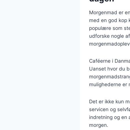
Morgenmad er en 
med en god kop k
populære som ste
udforske nogle af
morgenmadopleve
Caféerne i Danmar
Uanset hvor du bef
morgenmadstrang. 
mulighederne er
Det er ikke kun m
servicen og selvfø
indretning og en a
morgen.