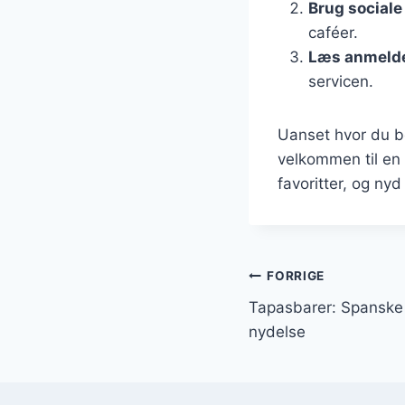
Brug sociale
caféer.
Læs anmelde
servicen.
Uanset hvor du be
velkommen til en 
favoritter, og n
Indlægsnavi
FORRIGE
Tapasbarer: Spanske s
nydelse