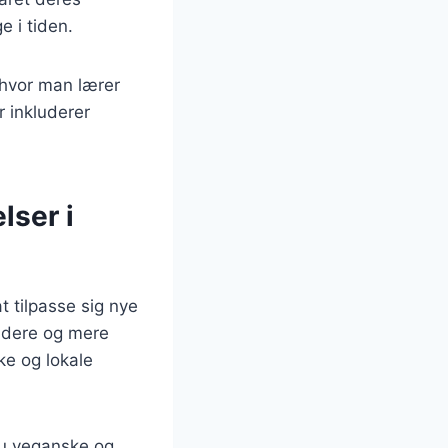
e i tiden.
 hvor man lærer
r inkluderer
lser i
 tilpasse sig nye
undere og mere
e og lokale
nu veganske og