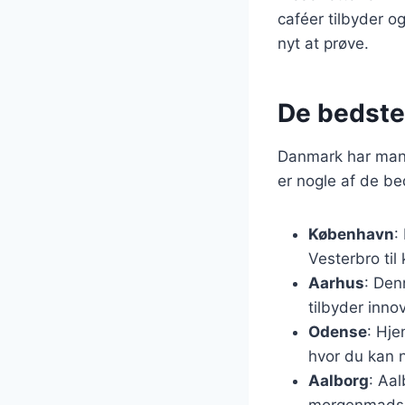
caféer tilbyder og
nyt at prøve.
De bedste
Danmark har mang
er nogle af de be
København
:
Vesterbro til 
Aarhus
: Den
tilbyder inn
Odense
: Hj
hvor du kan
Aalborg
: Aa
morgenmadsm