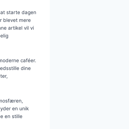
at starte dagen
r blevet mere
 artikel vil vi
elig
 moderne caféer.
edsstille dine
ter,
tmosfæren,
byder en unik
e en stille