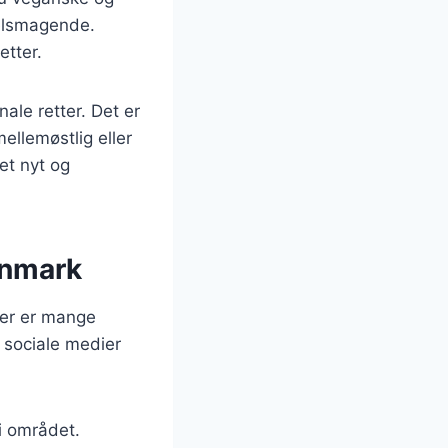
elsmagende.
etter.
le retter. Det er
ellemøstlig eller
et nyt og
anmark
der er mange
 sociale medier
i området.