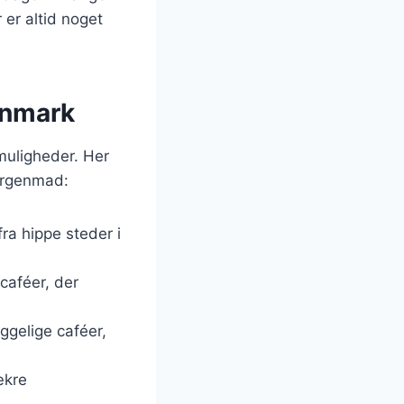
 er altid noget
anmark
uligheder. Her
morgenmad:
ra hippe steder i
caféer, der
gelige caféer,
ækre