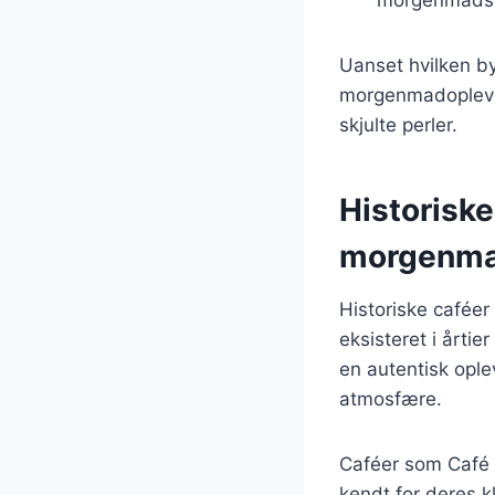
Uanset hvilken by
morgenmadoplevels
skjulte perler.
Historiske
morgenma
Historiske caféer
eksisteret i årtie
en autentisk ople
atmosfære.
Caféer som Café 
kendt for deres 