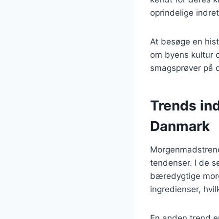
oprindelige indret
At besøge en hist
om byens kultur o
smagsprøver på d
Trends in
Danmark
Morgenmadstrends 
tendenser. I de s
bæredygtige morg
ingredienser, hvi
En anden trend er