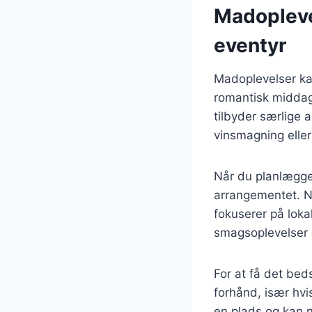
Madopleve
eventyr
Madoplevelser ka
romantisk middag,
tilbyder særlige
vinsmagning elle
Når du planlægge
arrangementet. No
fokuserer på loka
smagsoplevelser
For at få det bed
forhånd, især hvi
en plads og kan n