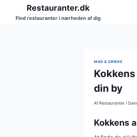
Fortsæt
Restauranter.dk
til
Find restauranter i nærheden af dig
indhold
MAD & DRIKKE
Kokkens a
din by
Af
Restauranter i Da
Kokkens an