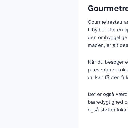
Gourmetres
Gourmetrestaurant
tilbyder ofte en o
den omhyggelige p
maden, er alt des
Når du besøger e
præsenterer kokk
du kan få den fu
Det er også værd
bæredygtighed og 
også støtter loka