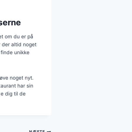
serne
et om du er på
 der altid noget
 finde unikke
øve noget nyt.
taurant har sin
 dig til de
NÆSTE