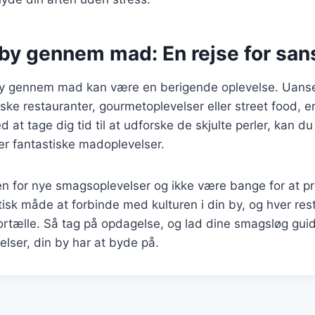
 by gennem mad: En rejse for san
by gennem mad kan være en berigende oplevelse. Uans
iske restauranter, gourmetoplevelser eller street food, er
 at tage dig tid til at udforske de skjulte perler, kan du
der fantastiske madoplevelser.
n for nye smagsoplevelser og ikke være bange for at pr
isk måde at forbinde med kulturen i din by, og hver res
fortælle. Så tag på opdagelse, og lad dine smagsløg guide
lser, din by har at byde på.