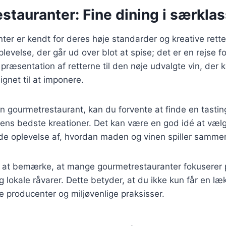
tauranter: Fine dining i særkla
er er kendt for deres høje standarder og kreative rette
plevelse, der går ud over blot at spise; det er en rejse f
ræsentation af retterne til den nøje udvalgte vin, der
ignet til at imponere.
n gourmetrestaurant, kan du forvente at finde en tasti
ens bedste kreationer. Det kan være en god idé at væl
lde oplevelse af, hvordan maden og vinen spiller samme
 at bemærke, at mange gourmetrestauranter fokuserer 
lokale råvarer. Dette betyder, at du ikke kun får en l
le producenter og miljøvenlige praksisser.