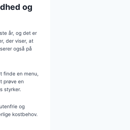
ndhed og
te år, og det er
, der viser, at
serer også på
at finde en menu,
at prøve en
s styrker.
utenfrie og
ærlige kostbehov.