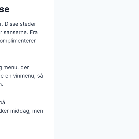
sse
r. Disse steder
or sanserne. Fra
 komplimenterer
ng menu, der
ge en vinmenu, så
n.
på
ækker middag, men