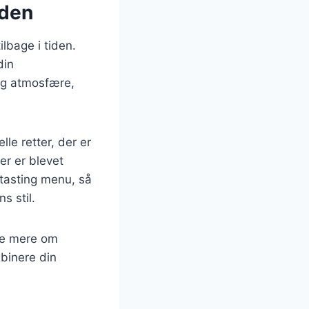
iden
lbage i tiden.
din
og atmosfære,
lle retter, der er
er er blevet
 tasting menu, så
s stil.
ære mere om
binere din