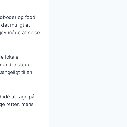
adboder og food
 det muligt at
jov måde at spise
e lokale
r andre steder.
ængeligt til en
d idé at tage på
ige retter, mens