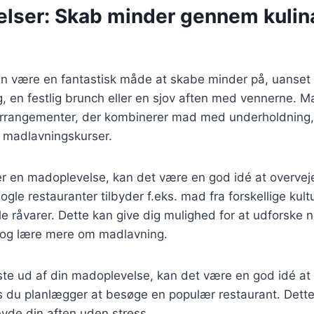
lser: Skab minder gennem kulin
n være en fantastisk måde at skabe minder på, uanset
 en festlig brunch eller en sjov aften med vennerne. M
 arrangementer, der kombinerer mad med underholdning
r madlavningskurser.
r en madoplevelse, kan det være en god idé at overvej
gle restauranter tilbyder f.eks. mad fra forskellige kul
le råvarer. Dette kan give dig mulighed for at udforske 
 og lære mere om madlavning.
ste ud af din madoplevelse, kan det være en god idé at
s du planlægger at besøge en populær restaurant. Dette s
yde din aften uden stress.