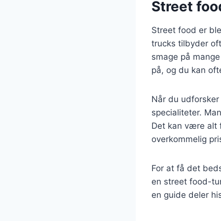
Street fo
Street food er b
trucks tilbyder of
smage på mange f
på, og du kan ofte
Når du udforsker 
specialiteter. Ma
Det kan være alt f
overkommelig pri
For at få det bed
en street food-tu
en guide deler hi