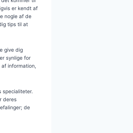
 det kommer til
gvis er kendt af
ke nogle af de
g tips til at
e give dig
er synlige for
af information,
specialiteter.
er deres
efalinger; de