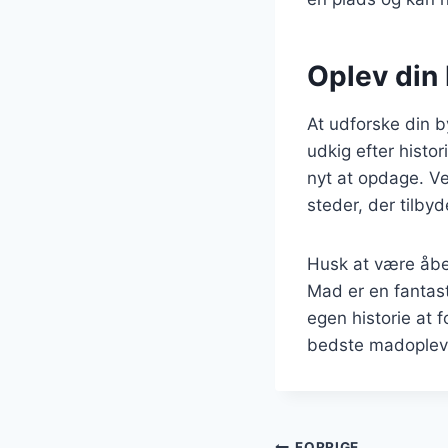
Oplev din
At udforske din 
udkig efter histor
nyt at opdage. Ved
steder, der tilby
Husk at være åbe
Mad er en fantast
egen historie at 
bedste madopleve
FORRIGE