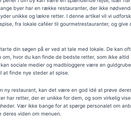
te perler i din by kan være en spændende rejse, især når
ange byer har en række restauranter, der ikke nødvendi
yder unikke og lækre retter. I denne artikel vil vi udfors
pise, fra lokale caféer til gourmetrestauranter, og give di
arte din søgen på er ved at tale med lokale. De kan oft
n om, hvor du kan finde de bedste retter, som ikke altid 
n kan sociale medier og madbloggere være en guldgrube 
l at finde nye steder at spise.
 ny restaurant, kan det være en god idé at prøve deres 
r har retter, der er unikke for dem, og som virkelig vis
gheder. Vær ikke bange for at spørge personalet om anb
ele deres viden om menuen.