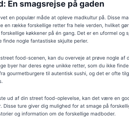
od: En smagsrejse på gaden
levet en populær måde at opleve madkultur på. Disse m
te en række forskellige retter fra hele verden, hvilket gør
orskellige køkkener på én gang. Det er en uformel og s
 finde nogle fantastiske skjulte perler.
street food-scenen, kan du overveje at prøve nogle af d
nge byer har deres egne unikke retter, som du ikke finde
ra gourmetburgere til autentisk sushi, og det er ofte tilg
s.
ste ud af din street food-oplevelse, kan det være en go
r. Disse ture giver dig mulighed for at smage på forskell
storier og information om de forskellige madboder.