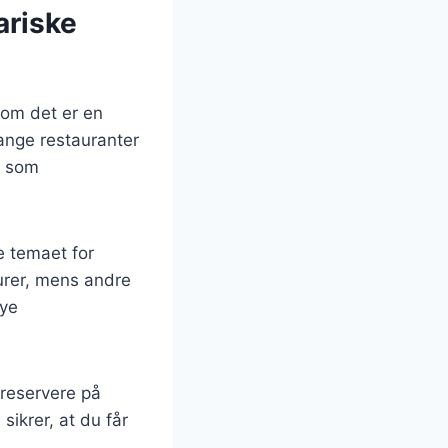
ariske
 om det er en
ange restauranter
, som
e temaet for
turer, mens andre
nye
 reservere på
ikrer, at du får