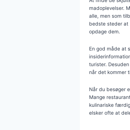
At finde de skjul
madoplevelser. M
alle, men som tilb
bedste steder at s
opdage dem.
En god måde at st
insiderinformatio
turister. Desude
når det kommer ti
Når du besøger en
Mange restaurante
kulinariske færdi
elsker ofte at d