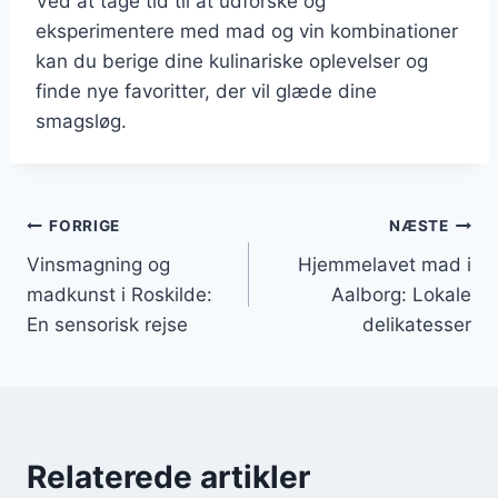
Ved at tage tid til at udforske og
eksperimentere med mad og vin kombinationer
kan du berige dine kulinariske oplevelser og
finde nye favoritter, der vil glæde dine
smagsløg.
Indlægsnavigation
FORRIGE
NÆSTE
Vinsmagning og
Hjemmelavet mad i
madkunst i Roskilde:
Aalborg: Lokale
En sensorisk rejse
delikatesser
Relaterede artikler