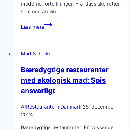
moderne fortolkninger. Fra klassiske retter
som coq au vin…
Unikke
Læs mere
retter
på
franske
Mad & drikke
restauranter
i
Bæredygtige restauranter
Odense
med økologisk mad: Spis
ansvarligt
Af
Restauranter i Danmark
26. december
2024
Bæredygtige restauranter: En voksende