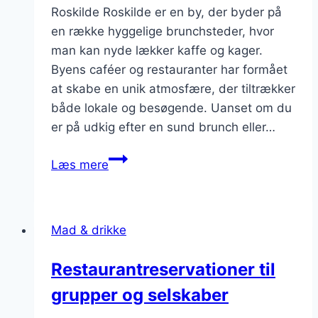
Roskilde Roskilde er en by, der byder på
en række hyggelige brunchsteder, hvor
man kan nyde lækker kaffe og kager.
Byens caféer og restauranter har formået
at skabe en unik atmosfære, der tiltrækker
både lokale og besøgende. Uanset om du
er på udkig efter en sund brunch eller…
Brunch
Læs mere
steder
med
kaffe
Mad & drikke
og
kager
Restaurantreservationer til
i
grupper og selskaber
rosilde