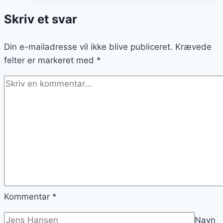
og
Skriv et svar
selskaber
Din e-mailadresse vil ikke blive publiceret.
Krævede
felter er markeret med
*
Kommentar
*
Navn