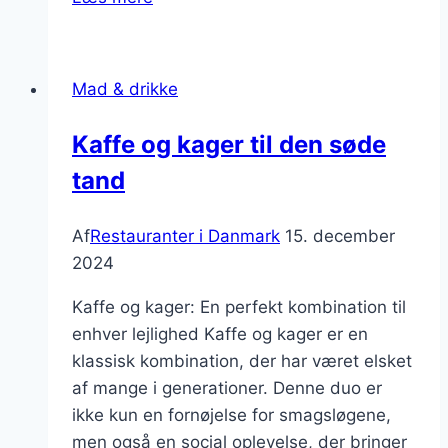
restauranter
der
serverer
Mad & drikke
sund
brunch
Kaffe og kager til den søde
tand
Af
Restauranter i Danmark
15. december
2024
Kaffe og kager: En perfekt kombination til
enhver lejlighed Kaffe og kager er en
klassisk kombination, der har været elsket
af mange i generationer. Denne duo er
ikke kun en fornøjelse for smagsløgene,
men også en social oplevelse, der bringer