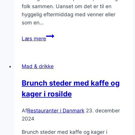
folk sammen. Uanset om det er til en
hyggelig eftermiddag med venner eller
som en…
Kaffe
Læs mere
og
kager
til
Mad & drikke
den
søde
Brunch steder med kaffe og
tand
kager i rosilde
Af
Restauranter i Danmark
23. december
2024
Brunch steder med kaffe og kager i