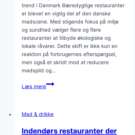
trend i Danmark Bæredygtige restauranter
er blevet en vigtig del af den danske
madscene. Med stigende fokus på miljø
og sundhed vælger flere og flere
restauranter at tilbyde økologiske og
lokale råvarer. Dette skift er ikke kun en
reaktion på forbrugernes efterspørgsel,
men også et skridt mod at reducere
madspild og…
Bæredygtige
Læs mere
restauranter
med
økologisk
Mad & drikke
mad:
Spis
Indendørs restauranter der
ansvarligt