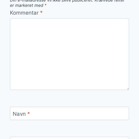
Din e-mailadresse vil ikke blive publiceret.
Krævede felter
er markeret med
*
Kommentar
*
Navn
*