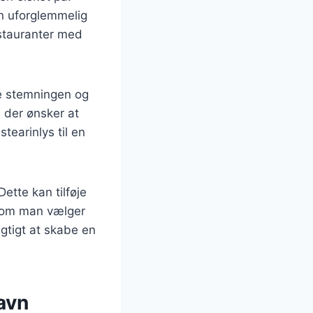
n uforglemmelig
estauranter med
de stemningen og
 der ønsker at
tearinlys til en
ette kan tilføje
t om man vælger
igtigt at skabe en
avn