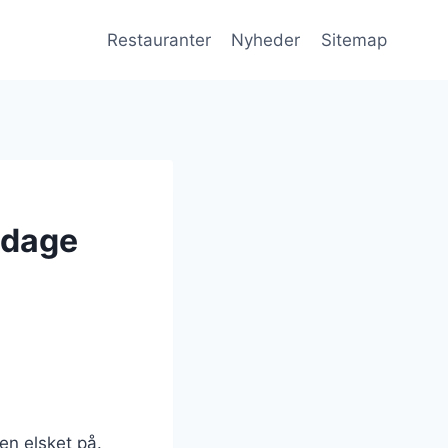
Restauranter
Nyheder
Sitemap
ddage
en elsket på.