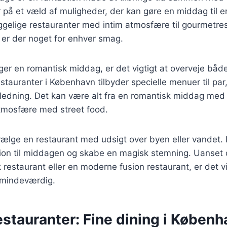
på et væld af muligheder, der kan gøre en middag til e
yggelige restauranter med intim atmosfære til gourmetr
, er der noget for enhver smag.
er en romantisk middag, er det vigtigt at overveje bå
auranter i København tilbyder specielle menuer til par,
nledning. Det kan være alt fra en romantisk middag med s
tmosfære med street food.
vælge en restaurant med udsigt over byen eller vandet. D
ion til middagen og skabe en magisk stemning. Uanse
k restaurant eller en moderne fusion restaurant, er det v
r mindeværdig.
stauranter: Fine dining i Københ