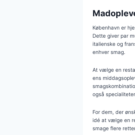
Madoplevel
København er hjem
Dette giver par m
italienske og fra
enhver smag.
At vælge en resta
ens middagsoplev
smagskombination
også specialiteter
For dem, der øns
idé at vælge en r
smage flere rette