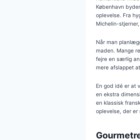
København byder 
oplevelse. Fra h
Michelin-stjerner
Når man planlægg
maden. Mange rest
fejre en særlig a
mere afslappet a
En god idé er at 
en ekstra dimens
en klassisk frans
oplevelse, der e
Gourmetre