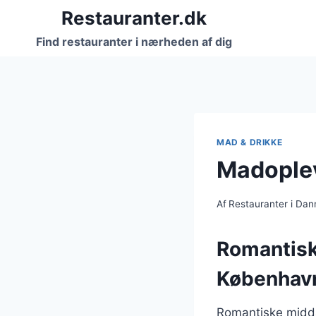
Fortsæt
Restauranter.dk
til
Find restauranter i nærheden af dig
indhold
MAD & DRIKKE
Madoplev
Af
Restauranter i Da
Romantiske
Københav
Romantiske midda