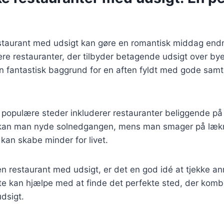
estaurant med udsigt kan gøre en romantisk middag end
re restauranter, der tilbyder betagende udsigt over bye
n fantastisk baggrund for en aften fyldt med gode samt
populære steder inkluderer restauranter beliggende på t
kan man nyde solnedgangen, mens man smager på lækre 
 kan skabe minder for livet.
n restaurant med udsigt, er det en god idé at tjekke a
tte kan hjælpe med at finde det perfekte sted, der kom
udsigt.