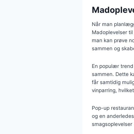
Madopleve
Når man planlægg
Madoplevelser til
man kan prøve no
sammen og skabe
En populær trend 
sammen. Dette ka
får samtidig muli
vinparring, hvilk
Pop-up restauran
og en anderledes
smagsoplevelser 