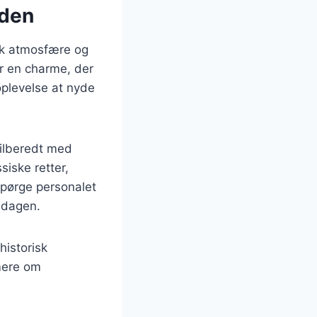
iden
nik atmosfære og
ar en charme, der
plevelse at nyde
tilberedt med
iske retter,
pørge personalet
iddagen.
istorisk
mere om