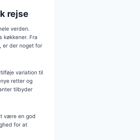
k rejse
hele verden.
s køkkener. Fra
, er der noget for
føje variation til
nye retter og
nter tilbyder
et være en god
ghed for at