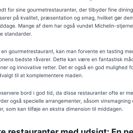
t for sine gourmetrestauranter, der tilbyder fine dining
serer på kvalitet, præsentation og smag, hvilket gør dem 
ddage. Mange af dem har også vundet Michelin-stjerner,
je standarder.
en gourmetrestaurant, kan man forvente en tasting me
nens bedste råvarer. Dette kan være en fantastisk måd
r og innovative retter. Det er også en god mulighed fo
udvalgt til at komplementere maden.
 reservere bord i god tid, da disse restauranter ofte er 
yder også specielle arrangementer, såsom vinsmagning e
, som kan tilføje en ekstra dimension til middagen.
e restauranter med udsigt: En pe