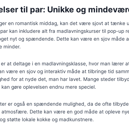
lser til par: Unikke og mindevær
er en romantisk middag, kan det være sjovt at tænke 
 par kan inkludere alt fra madlavningskurser til pop-up r
get nyt og spændende. Dette kan være en sjov måde at 
 minder.
er at deltage i en madlavningsklasse, hvor man lærer at
n være en sjov og interaktiv måde at tilbringe tid sam
ghed for at nyde det, man har lavet. Mange steder tilby
et kan gøre oplevelsen endnu mere speciel.
ter er også en spændende mulighed, da de ofte tilbyde
 atmosfære. Dette kan være en god måde at opleve ny
og støtte lokale kokke og madkunstnere.