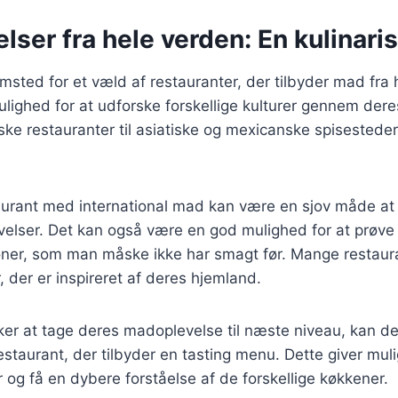
ser fra hele verden: En kulinaris
sted for et væld af restauranter, der tilbyder mad fra 
ulighed for at udforske forskellige kulturer gennem dere
nske restauranter til asiatiske og mexicanske spisesteder
urant med international mad kan være en sjov måde at til
elser. Det kan også være en god mulighed for at prøve 
er, som man måske ikke har smagt før. Mange restaura
, der er inspireret af deres hjemland.
ker at tage deres madoplevelse til næste niveau, kan d
estaurant, der tilbyder en tasting menu. Dette giver muli
r og få en dybere forståelse af de forskellige køkkener.