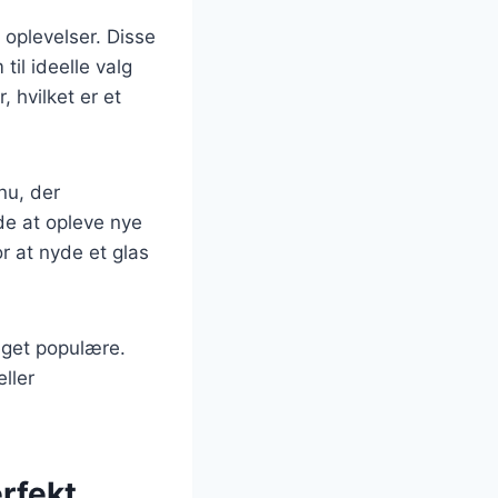
 oplevelser. Disse
til ideelle valg
 hvilket er et
nu, der
e at opleve nye
r at nyde et glas
meget populære.
ller
rfekt