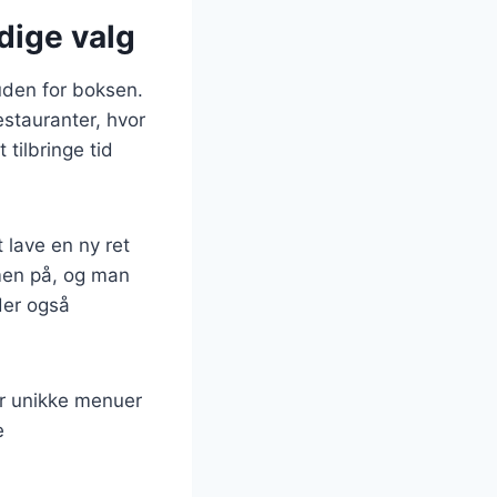
dige valg
uden for boksen.
estauranter, hvor
tilbringe tid
 lave en ny ret
men på, og man
der også
r unikke menuer
e