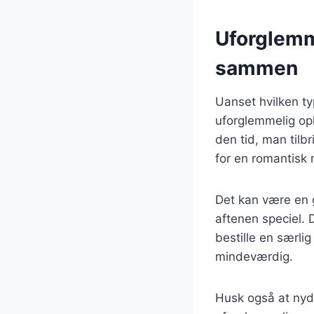
Uforglemm
sammen
Uanset hvilken ty
uforglemmelig op
den tid, man tilb
for en romantisk
Det kan være en g
aftenen speciel. D
bestille en særli
mindeværdig.
Husk også at nyde