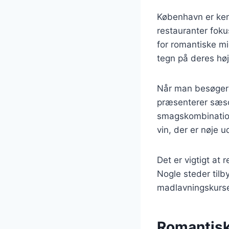
København er kend
restauranter foku
for romantiske mi
tegn på deres hø
Når man besøger 
præsenterer sæso
smagskombinatione
vin, der er nøje 
Det er vigtigt at
Nogle steder tilb
madlavningskurser
Romantisk