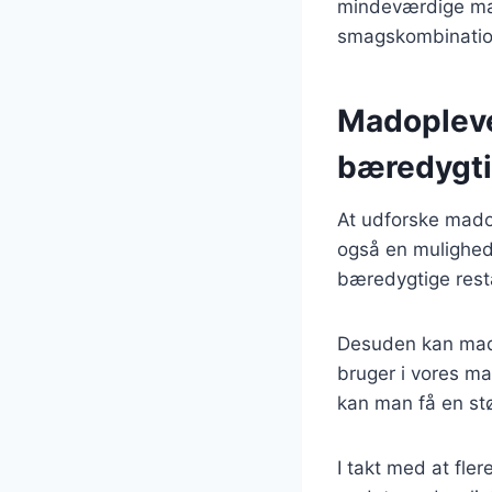
mindeværdige mado
smagskombination
Madopleve
bæredygt
At udforske mado
også en mulighed
bæredygtige resta
Desuden kan madop
bruger i vores m
kan man få en stø
I takt med at fl