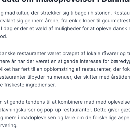
g madkultur, der strækker sig tilbage i historien. Resta
dviklet sig gennem årene, fra enkle kroer til gourmetre
. I dag er der et væld af muligheder for at opleve dansk 
ood.
 danske restauranter været præget af lokale råvarer og tr
senere år har der været en stigende interesse for bæred
lket har ført til en opblomstring af restauranter, der fo
stauranter tilbyder nu menuer, der skifter med årstiderne
e friskeste ingredienser.
n stigende tendens til at kombinere mad med oplevelse
lavningskurser og pop-up restauranter. Dette giver gæ
ig mere i madoplevelsen og lære om de forskellige aspe
rvering.