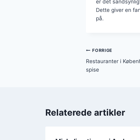
er det sandsynlig
Dette giver en f
på.
Indlægsnavi
FORRIGE
Restauranter i Køben
spise
Relaterede artikler