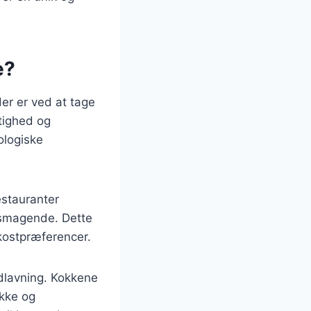
e?
er er ved at tage
tighed og
ologiske
estauranter
lsmagende. Dette
kostpræferencer.
dlavning. Kokkene
ikke og