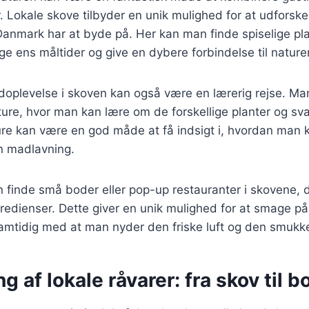
 Lokale skove tilbyder en unik mulighed for at udforske
Danmark har at byde på. Her kan man finde spiselige pl
ge ens måltider og give en dybere forbindelse til nature
doplevelse i skoven kan også være en lærerig rejse. Ma
ture, hvor man kan lære om de forskellige planter og sv
ure kan være en god måde at få indsigt i, hvordan man
in madlavning.
inde små boder eller pop-up restauranter i skovene, de
ngredienser. Dette giver en unik mulighed for at smage p
amtidig med at man nyder den friske luft og den smukke
g af lokale råvarer: fra skov til b