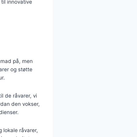
il innovative
r mad på, men
rer og støtte
r.
l de råvarer, vi
rdan den vokser,
dienser.
lokale råvarer,