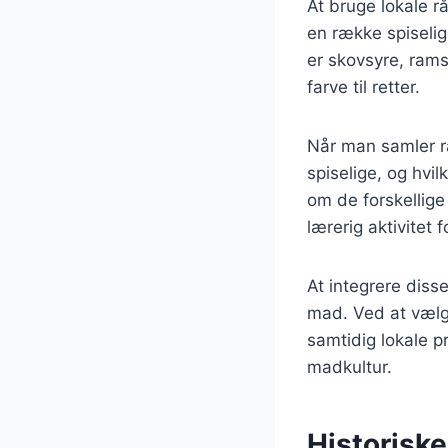
At bruge lokale r
en række spiseli
er skovsyre, rams
farve til retter.
Når man samler råv
spiselige, og hvi
om de forskellige
lærerig aktivitet
At integrere diss
mad. Ved at vælg
samtidig lokale 
madkultur.
Historisk