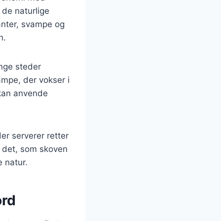
 de naturlige
anter, svampe og
n.
nge steder
ampe, der vokser i
 kan anvende
r serverer retter
å det, som skoven
 natur.
ord