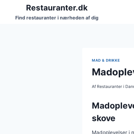
Fortsæt
Restauranter.dk
til
Find restauranter i nærheden af dig
indhold
MAD & DRIKKE
Madoplev
Af
Restauranter i Da
Madopleve
skove
Madoplevelser i 