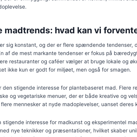
oplevelse.
e madtrends: hvad kan vi forvent
r sig konstant, og der er flere spændende tendenser, d
En af de mest markante tendenser er fokus på bæredyg
ere restauranter og caféer vælger at bruge lokale og øk
lket ikke kun er godt for miljøet, men også for smagen.
 den stigende interesse for plantebaseret mad. Flere r
nske og vegetariske menuer, der er både kreative og ve
r flere mennesker at nyde madoplevelser, uanset deres 
n stigende interesse for madkunst og eksperimentel ma
med nye teknikker og præsentationer, hvilket skaber un