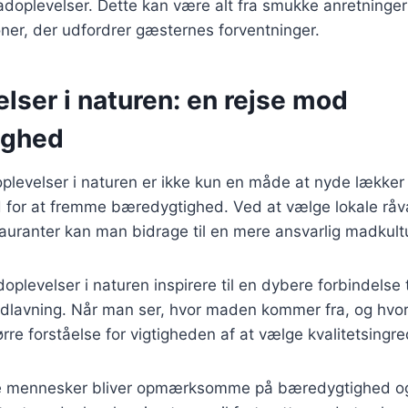
plevelser. Dette kan være alt fra smukke anretninger t
er, der udfordrer gæsternes forventninger.
lser i naturen: en rejse mod
ighed
plevelser i naturen er ikke kun en måde at nyde lække
 for at fremme bæredygtighed. Ved at vælge lokale råva
uranter kan man bidrage til en mere ansvarlig madkultu
levelser i naturen inspirere til en dybere forbindelse ti
adlavning. Når man ser, hvor maden kommer fra, og hvo
rre forståelse for vigtigheden af at vælge kvalitetsingre
ere mennesker bliver opmærksomme på bæredygtighed og 