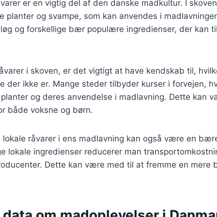
åvarer er en vigtig del af den danske madkultur. I skov
ge planter og svampe, som kan anvendes i madlavninge
løg og forskellige bær populære ingredienser, der kan t
arer i skoven, er det vigtigt at have kendskab til, hvilk
lke der ikke er. Mange steder tilbyder kurser i forvejen, 
 planter og deres anvendelse i madlavning. Dette kan v
 for både voksne og børn.
e lokale råvarer i ens madlavning kan også være en bæred
e lokale ingredienser reducerer man transportomkostni
producenter. Dette kan være med til at fremme en mere
e data om madoplevelser i Danma