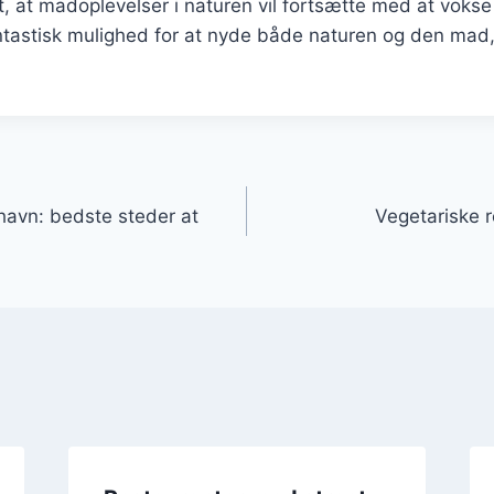
t, at madoplevelser i naturen vil fortsætte med at vokse 
antastisk mulighed for at nyde både naturen og den mad
gation
havn: bedste steder at
Vegetariske r