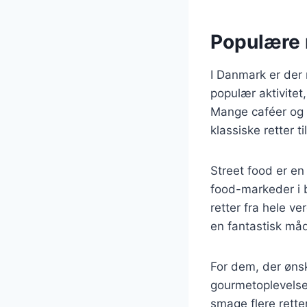
Populære m
I Danmark er der 
populær aktivite
Mange caféer og r
klassiske retter ti
Street food er e
food-markeder i 
retter fra hele ve
en fantastisk må
For dem, der ønsk
gourmetoplevelse
smage flere rette