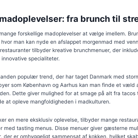
adoplevelser: fra brunch til str
mange forskellige madoplevelser at vælge imellem. Brun
t, hvor man kan nyde en afslappet morgenmad med venner
estauranter tilbyder kreative brunchmenuer, der inklude
l innovative specialiteter.
n anden populær trend, der har taget Danmark med stor
byer som København og Aarhus kan man finde et væld af
rden. Dette giver mulighed for at smage på alt fra tacos t
de at opleve mangfoldigheden i madkulturen.
er en mere eksklusiv oplevelse, tilbyder mange restaur
r med tasting menus. Disse menuer giver gæsterne muli
r, der er omhyggeligt sammensat af kokken, hvilket ska