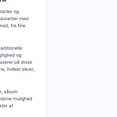
uranter og
stauranter med
mad, fra fine
aditionelle
ygtighed og
kuserer på disse
, hvilket sikrer,
r, såsom
sterne mulighed
kter af