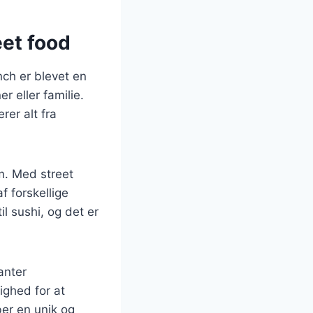
eet food
ch er blevet en
 eller familie.
rer alt fra
m. Med street
 forskellige
il sushi, og det er
anter
ghed for at
ber en unik og