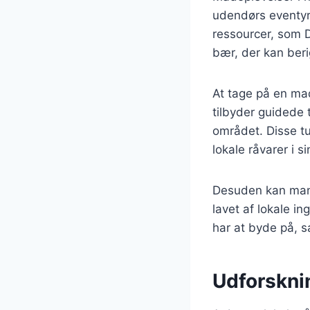
udendørs eventyr.
ressourcer, som 
bær, der kan beri
At tage på en ma
tilbyder guidede 
området. Disse t
lokale råvarer i s
Desuden kan man f
lavet af lokale i
har at byde på, s
Udforsknin