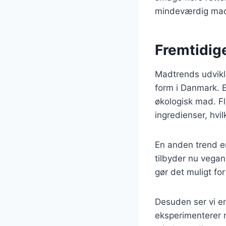
mindeværdig mad
Fremtidig
Madtrends udvikle
form i Danmark. 
økologisk mad. Fl
ingredienser, hvi
En anden trend er
tilbyder nu vega
gør det muligt fo
Desuden ser vi e
eksperimenterer 