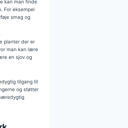
ene kan man finde
n. For eksempel
ilføje smag og
e planter der er
hvor man kan lære
ære en sjov og
ygtig tilgang til
ngerne og støtter
 bæredygtig
rk