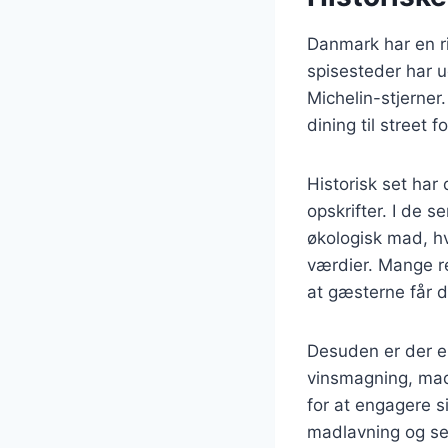
Danmark har en ri
spisesteder har u
Michelin-stjerner
dining til street f
Historisk set har
opskrifter. I de 
økologisk mad, hvi
værdier. Mange re
at gæsterne får d
Desuden er der e
vinsmagning, mad
for at engagere s
madlavning og se