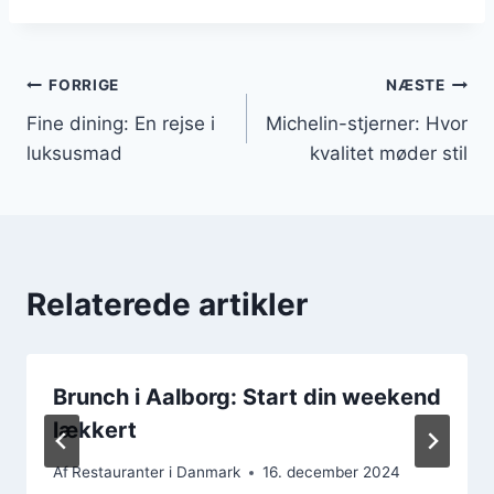
Indlægsnavigation
FORRIGE
NÆSTE
Fine dining: En rejse i
Michelin-stjerner: Hvor
luksusmad
kvalitet møder stil
Relaterede artikler
Brunch i Aalborg: Start din weekend
lækkert
Af
Restauranter i Danmark
16. december 2024