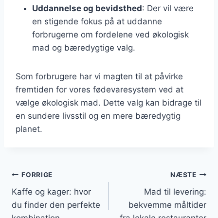
Uddannelse og bevidsthed
: Der vil være
en stigende fokus på at uddanne
forbrugerne om fordelene ved økologisk
mad og bæredygtige valg.
Som forbrugere har vi magten til at påvirke
fremtiden for vores fødevaresystem ved at
vælge økologisk mad. Dette valg kan bidrage til
en sundere livsstil og en mere bæredygtig
planet.
Indlægsnavigation
FORRIGE
NÆSTE
Kaffe og kager: hvor
Mad til levering:
du finder den perfekte
bekvemme måltider
kombination
fra lokale restauranter