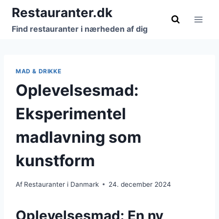
Fortsæt
Restauranter.dk
til
Find restauranter i nærheden af dig
indhold
MAD & DRIKKE
Oplevelsesmad:
Eksperimentel
madlavning som
kunstform
Af
Restauranter i Danmark
24. december 2024
Oplevelsesmad: En ny