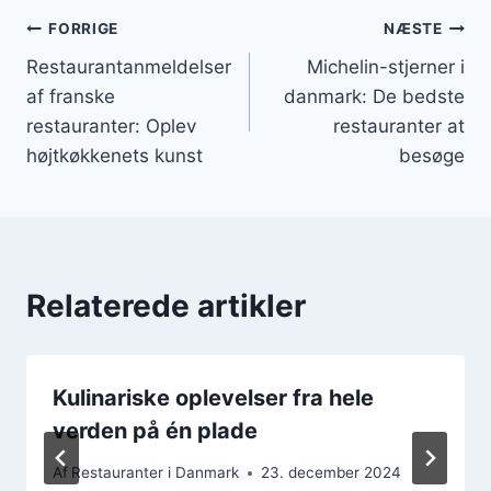
Indlægsnavigation
FORRIGE
NÆSTE
Restaurantanmeldelser
Michelin-stjerner i
af franske
danmark: De bedste
restauranter: Oplev
restauranter at
højtkøkkenets kunst
besøge
Relaterede artikler
Kulinariske oplevelser fra hele
verden på én plade
Af
Restauranter i Danmark
23. december 2024