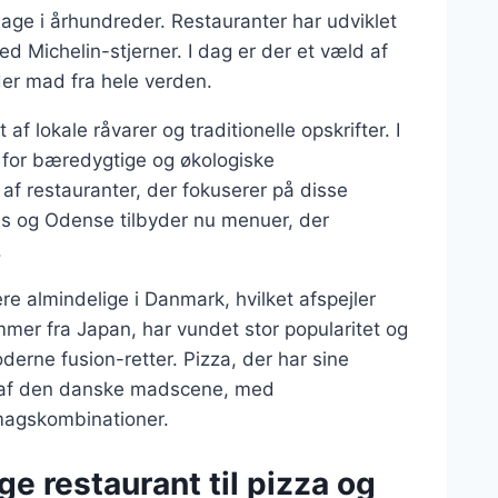
bage i århundreder. Restauranter har udviklet
ed Michelin-stjerner. I dag er der et væld af
yder mad fra hele verden.
f lokale råvarer og traditionelle opskrifter. I
 for bæredygtige og økologiske
 af restauranter, der fokuserer på disse
us og Odense tilbyder nu menuer, der
.
re almindelige i Danmark, hvilket afspejler
mer fra Japan, har vundet stor popularitet og
moderne fusion-retter. Pizza, der har sine
el af den danske madscene, med
smagskombinationer.
e restaurant til pizza og