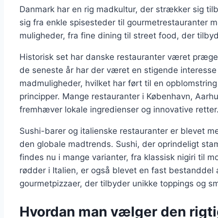
Danmark har en rig madkultur, der strækker sig til
sig fra enkle spisesteder til gourmetrestauranter m
muligheder, fra fine dining til street food, der tilb
Historisk set har danske restauranter været præget a
de seneste år har der været en stigende interesse
madmuligheder, hvilket har ført til en opblomstring
principper. Mange restauranter i København, Aarh
fremhæver lokale ingredienser og innovative retter
Sushi-barer og italienske restauranter er blevet me
den globale madtrends. Sushi, der oprindeligt stam
findes nu i mange varianter, fra klassisk nigiri til 
rødder i Italien, er også blevet en fast bestandd
gourmetpizzaer, der tilbyder unikke toppings og 
Hvordan man vælger den rigtig