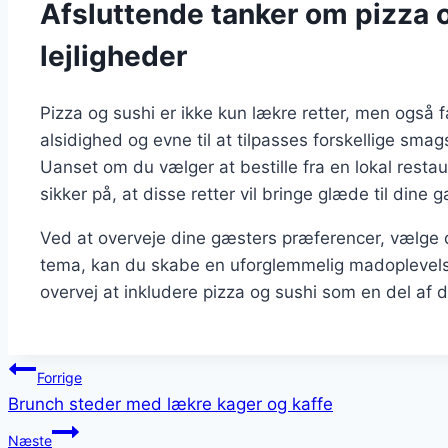
Afsluttende tanker om pizza og
lejligheder
Pizza og sushi er ikke kun lækre retter, men også fan
alsidighed og evne til at tilpasses forskellige smags
Uanset om du vælger at bestille fra en lokal resta
sikker på, at disse retter vil bringe glæde til dine 
Ved at overveje dine gæsters præferencer, vælge de
tema, kan du skabe en uforglemmelig madoplevels
overvej at inkludere pizza og sushi som en del af din
Indlægsnavigation
Forrige
Brunch steder med lækre kager og kaffe
Næste