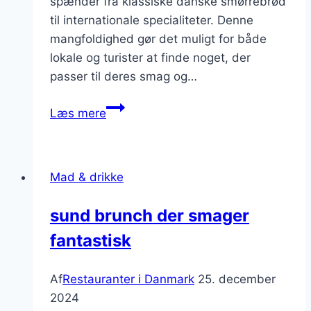
spænder fra klassiske danske smørrebrød
til internationale specialiteter. Denne
mangfoldighed gør det muligt for både
lokale og turister at finde noget, der
passer til deres smag og…
Smagfulde
Læs mere
brunchoplevelser
i
københavn
Mad & drikke
sund brunch der smager
fantastisk
Af
Restauranter i Danmark
25. december
2024