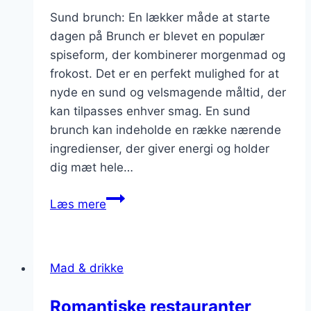
Sund brunch: En lækker måde at starte
dagen på Brunch er blevet en populær
spiseform, der kombinerer morgenmad og
frokost. Det er en perfekt mulighed for at
nyde en sund og velsmagende måltid, der
kan tilpasses enhver smag. En sund
brunch kan indeholde en række nærende
ingredienser, der giver energi og holder
dig mæt hele…
sund
Læs mere
brunch
der
smager
Mad & drikke
fantastisk
Romantiske restauranter