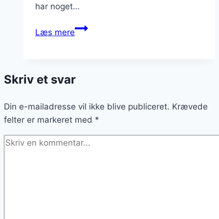
har noget…
Fine
Læs mere
dining
i
Aarhus:
Skriv et svar
Eksklusive
spisesteder
Din e-mailadresse vil ikke blive publiceret.
Krævede
felter er markeret med
*