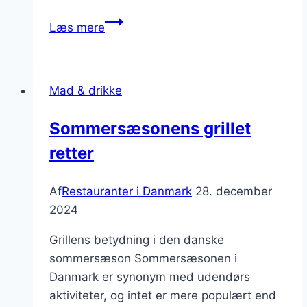
Romantiske
Læs mere
restauranter
med
udsigt:
Mad & drikke
Perfekt
til
Sommersæsonens grillet
date
retter
night
Af
Restauranter i Danmark
28. december
2024
Grillens betydning i den danske
sommersæson Sommersæsonen i
Danmark er synonym med udendørs
aktiviteter, og intet er mere populært end