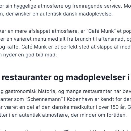
or sin hyggelige atmosfære og fremragende service. Mor
em, der ønsker en autentisk dansk madoplevelse.
ker en mere afslappet atmosfære, er “Café Munk” et pop
er en varieret menu med alt fra brunch til aftensmad, o
og kaffe. Café Munk er et perfekt sted at slappe af med
n nyder en god bid mad.
e restauranter og madoplevelser 
g gastronomisk historie, og mange restauranter har bev
ranter som “Schønnemann” i København er kendt for dere
r været en del af den danske madkultur i over 150 år.
tter i en autentisk atmosfære, der minder om fortiden.