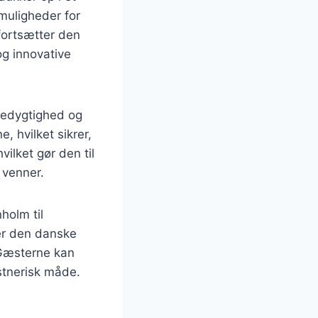
 muligheder for
fortsætter den
og innovative
redygtighed og
, hvilket sikrer,
ilket gør den til
 venner.
holm til
er den danske
 Gæsterne kan
stnerisk måde.