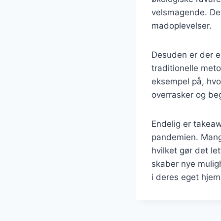
velsmagende. Det
madoplevelser.
Desuden er der e
traditionelle met
eksempel på, hvor
overrasker og be
Endelig er takeaw
pandemien. Mange
hvilket gør det le
skaber nye mulig
i deres eget hjem