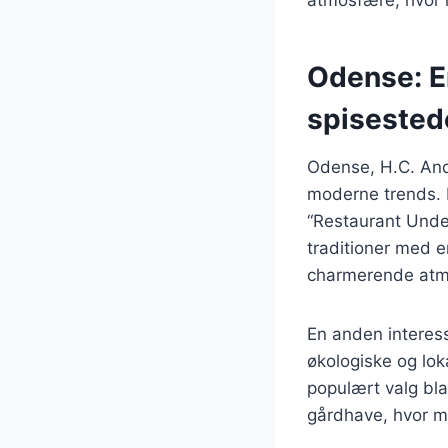
Odense: E
spisested
Odense, H.C. And
moderne trends. B
“Restaurant Under
traditioner med e
charmerende atm
En anden interess
økologiske og lok
populært valg bla
gårdhave, hvor 