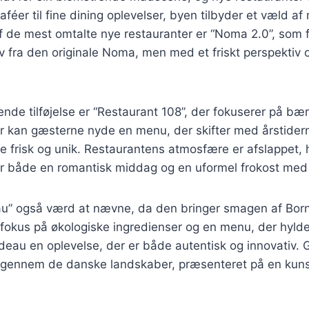
féer til fine dining oplevelser, byen tilbyder et væld af
f de mest omtalte nye restauranter er “Noma 2.0”, som 
 fra den originale Noma, men med et friskt perspektiv 
de tilføjelse er “Restaurant 108”, der fokuserer på bæ
er kan gæsterne nyde en menu, der skifter med årstiderne
de frisk og unik. Restaurantens atmosfære er afslappet, hv
for både en romantisk middag og en uformel frokost med
au” også værd at nævne, da den bringer smagen af Born
okus på økologiske ingredienser og en menu, der hyld
adeau en oplevelse, der er både autentisk og innovativ.
e gennem de danske landskaber, præsenteret på en kun