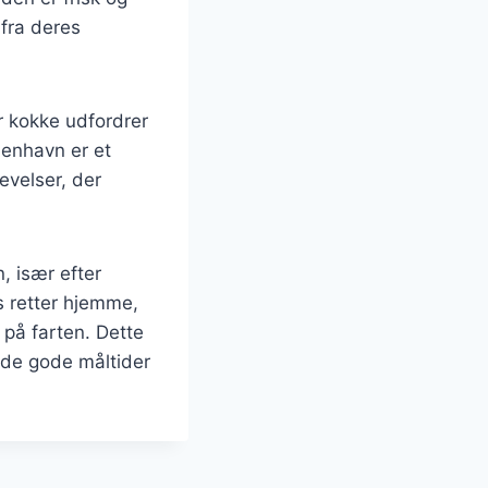
fra deres
r kokke udfordrer
benhavn er et
evelser, der
, især efter
s retter hjemme,
r på farten. Dette
yde gode måltider