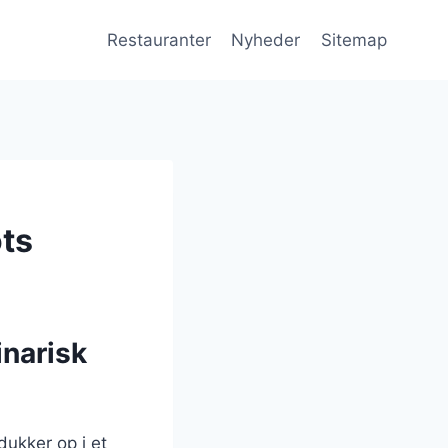
Restauranter
Nyheder
Sitemap
ots
inarisk
ukker op i et