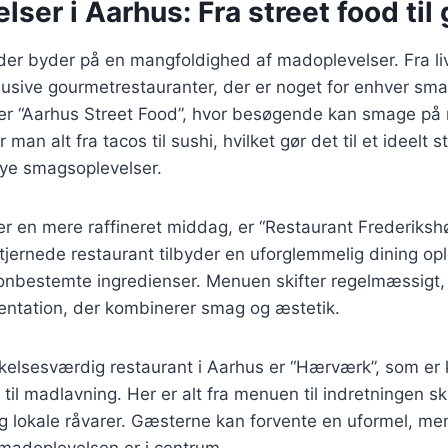
ser i Aarhus: Fra street food til
der byder på en mangfoldighed af madoplevelser. Fra liv
lusive gourmetrestauranter, der er noget for enhver sma
er “Aarhus Street Food”, hvor besøgende kan smage på r
 man alt fra tacos til sushi, hvilket gør det til et ideelt 
nye smagsoplevelser.
r en mere raffineret middag, er “Restaurant Frederikshøj
tjernede restaurant tilbyder en uforglemmelig dining op
onbestemte ingredienser. Menuen skifter regelmæssigt, 
entation, der kombinerer smag og æstetik.
lsesværdig restaurant i Aarhus er “Hærværk”, som er k
g til madlavning. Her er alt fra menuen til indretningen 
lokale råvarer. Gæsterne kan forvente en uformel, men a
madoplevelsen er i centrum.