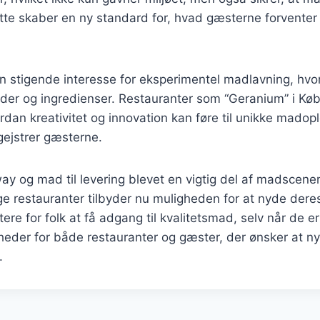
te skaber en ny standard for, hvad gæsterne forventer 
n stigende interesse for eksperimentel madlavning, hvo
oder og ingredienser. Restauranter som “Geranium” i Kø
dan kreativitet og innovation kan føre til unikke madopl
gejstrer gæsterne.
ay og mad til levering blevet en vigtig del af madscenen
 restauranter tilbyder nu muligheden for at nyde dere
ttere for folk at få adgang til kvalitetsmad, selv når de e
heder for både restauranter og gæster, der ønsker at n
.