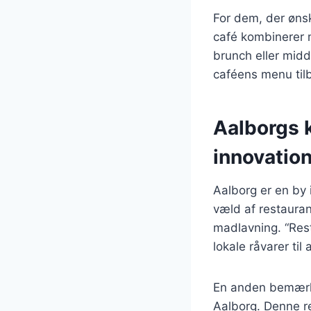
For dem, der ønsk
café kombinerer m
brunch eller midd
caféens menu til
Aalborgs k
innovatio
Aalborg er en by 
væld af restaurant
madlavning. “Res
lokale råvarer ti
En anden bemærke
Aalborg. Denne re