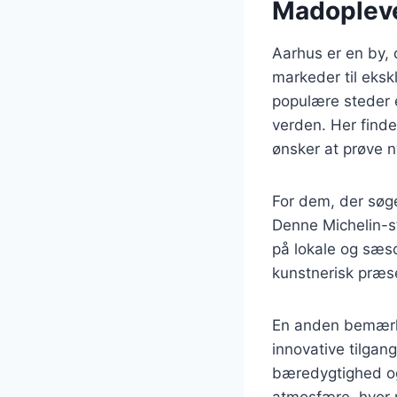
Madoplevel
Aarhus er en by, 
markeder til eksk
populære steder 
verden. Her finder
ønsker at prøve 
For dem, der søge
Denne Michelin-s
på lokale og sæs
kunstnerisk præs
En anden bemærke
innovative tilgan
bæredygtighed og 
atmosfære, hvor 