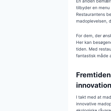
En anden bemærke
tilbyder en menu 
Restaurantens bel
madoplevelsen, d
For dem, der ønsk
Her kan besøgend
tiden. Med restau
fantastisk måde 
Fremtiden
innovation
I takt med at mad
innovative madopl
økologiske råvare