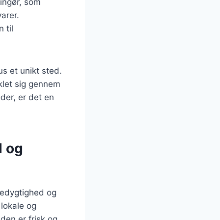
ingør, som
arer.
 til
s et unikt sted.
klet sig gennem
der, er det en
d og
æredygtighed og
lokale og
den er frisk og