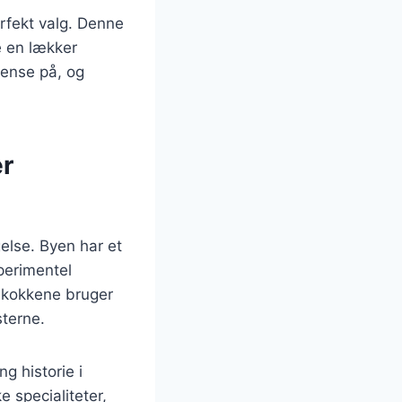
rfekt valg. Denne
e en lækker
dense på, og
er
else. Byen har et
sperimentel
 kokkene bruger
sterne.
g historie i
 specialiteter,