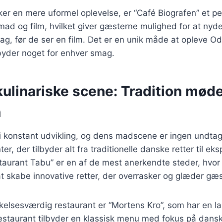
er en mere uformel oplevelse, er “Café Biografen” et pe
ad og film, hvilket giver gæsterne mulighed for at nyd
ag, før de ser en film. Det er en unik måde at opleve O
byder noget for enhver smag.
ulinariske scene: Tradition mød
n
i konstant udvikling, og dens madscene er ingen undtag
er, der tilbyder alt fra traditionelle danske retter til ek
taurant Tabu” er en af de mest anerkendte steder, hvor
l at skabe innovative retter, der overrasker og glæder gæ
lsesværdig restaurant er “Mortens Kro”, som har en lan
staurant tilbyder en klassisk menu med fokus på danske