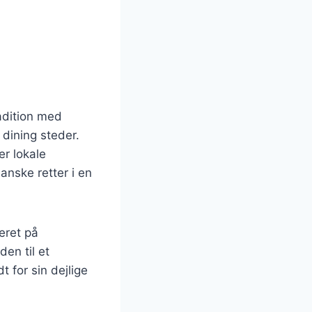
adition med
 dining steder.
er lokale
nske retter i en
eret på
en til et
 for sin dejlige