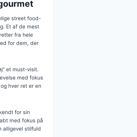
 gourmet
lige street food-
g. Et af de mest
etter fra hele
sted for dem, der
” et must-visit.
levelse med fokus
og hver ret er en
endt for sin
skabt med fokus på
lligevel stilfuld