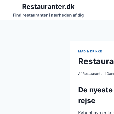
Fortsæt
Restauranter.dk
til
Find restauranter i nærheden af dig
indhold
MAD & DRIKKE
Restaura
Af
Restauranter i Da
De nyeste 
rejse
København er ken