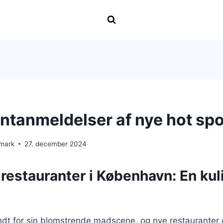
ntanmeldelser af nye hot sp
nmark
27. december 2024
restauranter i København: En kul
dt for sin blomstrende madscene, og nye restauranter d