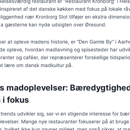
lsesværdig restaurant er “Restaurant Kronborg” i Hels
inspireret af det danske køkken med fokus på lokale råv
iggenhed nær Kronborg Slot tilføjer en ekstra dimension
a gæsterne kan nyde udsigten over Øresund.
er at opleve madens historie, er “Den Gamle By” i Aarhu
e opleve, hvordan madlavning og spisesteder har udvi
ranter og caféer, der repræsenterer forskellige tidsperio
at lære om dansk madkultur på.
s madoplevelser: Bæredygtighe
 i fokus
trends udvikler sig, ser vi en stigende interesse for b
evelser. Mange nye restauranter fokuserer på at bruge 
r, hvilket ikke kun gavner miljøet, men også sikrer, at ma