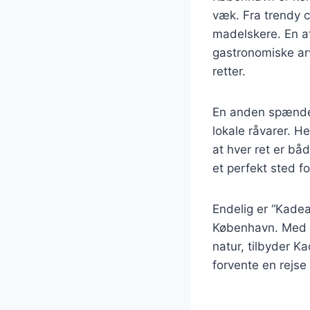
væk. Fra trendy ca
madelskere. En a
gastronomiske arv
retter.
En anden spænden
lokale råvarer. H
at hver ret er bå
et perfekt sted 
Endelig er “Kade
København. Med f
natur, tilbyder K
forvente en rejs