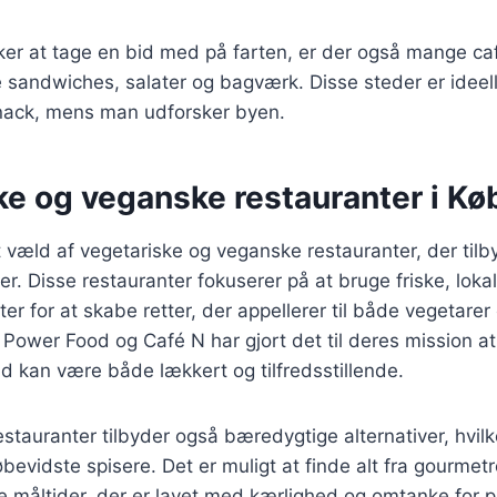
er at tage en bid med på farten, er der også mange caf
e sandwiches, salater og bagværk. Disse steder er ideelle
snack, mens man udforsker byen.
ke og veganske restauranter i K
væld af vegetariske og veganske restauranter, der tilb
r. Disse restauranter fokuserer på at bruge friske, loka
ter for at skabe retter, der appellerer til både vegetare
Power Food og Café N har gjort det til deres mission at 
 kan være både lækkert og tilfredsstillende.
stauranter tilbyder også bæredygtige alternativer, hvilke
øbevidste spisere. Det er muligt at finde alt fra gourmetre
måltider, der er lavet med kærlighed og omtanke for p