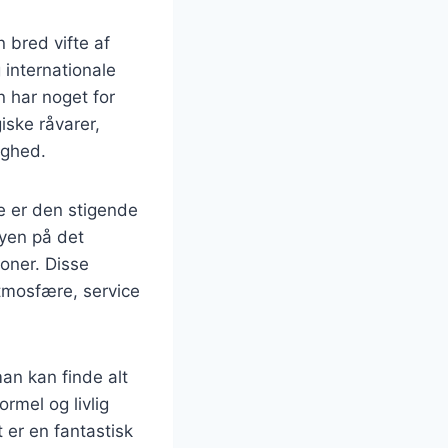
 bred vifte af
internationale
n har noget for
ske råvarer,
ighed.
 er den stigende
byen på det
oner. Disse
atmosfære, service
an kan finde alt
rmel og livlig
 er en fantastisk