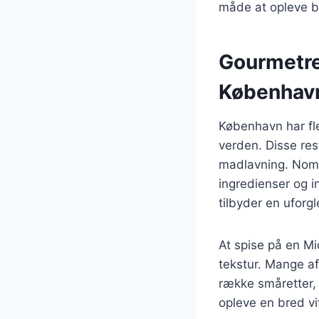
måde at opleve b
Gourmetres
Københav
København har fle
verden. Disse res
madlavning. Noma,
ingredienser og i
tilbyder en ufor
At spise på en M
tekstur. Mange af
række småretter,
opleve en bred v