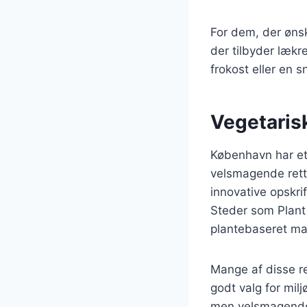
For dem, der ønsk
der tilbyder lækr
frokost eller en 
Vegetaris
København har et 
velsmagende rette
innovative opskrif
Steder som Plant 
plantebaseret mad
Mange af disse re
godt valg for milj
men velsmagende 