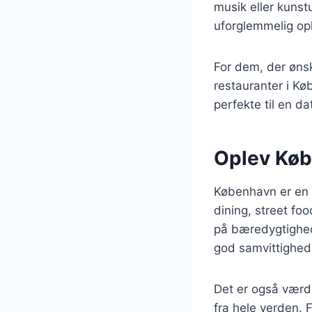
musik eller kunst
uforglemmelig op
For dem, der ønsk
restauranter i Kø
perfekte til en da
Oplev Køb
København er en b
dining, street fo
på bæredygtighed
god samvittighed
Det er også værd
fra hele verden. F