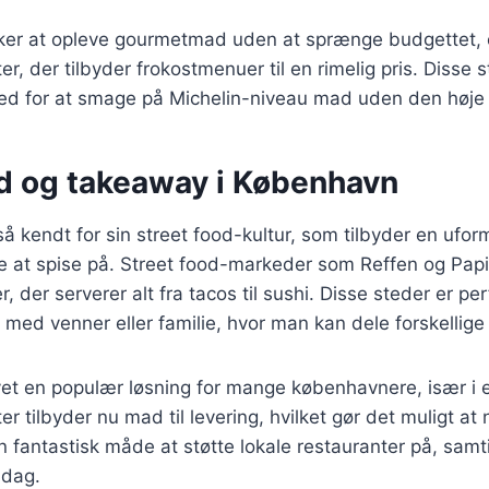
ker at opleve gourmetmad uden at sprænge budgettet, 
r, der tilbyder frokostmenuer til en rimelig pris. Disse 
ed for at smage på Michelin-niveau mad uden den høje 
od og takeaway i København
 kendt for sin street food-kultur, som tilbyder en ufor
t spise på. Street food-markeder som Reffen og Papi
der serverer alt fra tacos til sushi. Disse steder er perf
med venner eller familie, hvor man kan dele forskellige 
et en populær løsning for mange københavnere, især i e
r tilbyder nu mad til levering, hvilket gør det muligt a
 fantastisk måde at støtte lokale restauranter på, sam
ddag.