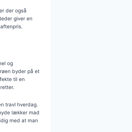
er der også
steder giver en
aftenpris.
mel og
røen byder på et
ekte til en
retter.
n travl hverdag.
t nyde lækker mad
tidig med at man