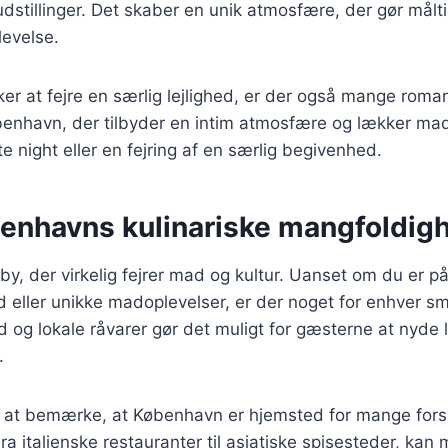
udstillinger. Det skaber en unik atmosfære, der gør måltid
levelse.
er at fejre en særlig lejlighed, er der også mange roma
benhavn, der tilbyder en intim atmosfære og lækker mad
te night eller en fejring af en særlig begivenhed.
enhavns kulinariske mangfoldig
y, der virkelig fejrer mad og kultur. Uanset om du er på
od eller unikke madoplevelser, er der noget for enhver 
 og lokale råvarer gør det muligt for gæsterne at nyd
.
 at bemærke, at København er hjemsted for mange forsk
ra italienske restauranter til asiatiske spisesteder, kan