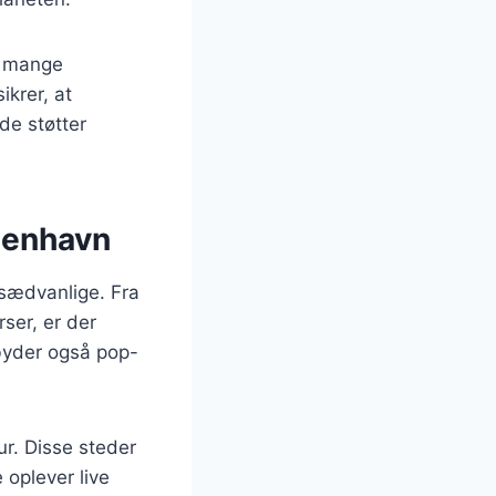
g mange
ikrer, at
de støtter
benhavn
sædvanlige. Fra
ser, er der
byder også pop-
r. Disse steder
oplever live