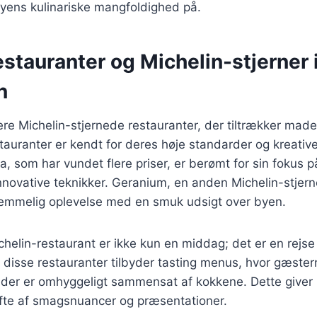
yens kulinariske mangfoldighed på.
tauranter og Michelin-stjerner 
n
re Michelin-stjernede restauranter, der tiltrækker made
tauranter er kendt for deres høje standarder og kreative 
 som har vundet flere priser, er berømt for sin fokus p
nnovative teknikker. Geranium, en anden Michelin-stjern
glemmelig oplevelse med en smuk udsigt over byen.
ichelin-restaurant er ikke kun en middag; det er en rej
 disse restauranter tilbyder tasting menus, hvor gæste
 der er omhyggeligt sammensat af kokkene. Dette giver 
ifte af smagsnuancer og præsentationer.