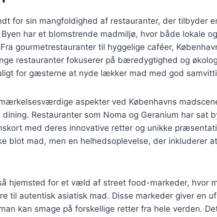
t for sin mangfoldighed af restauranter, der tilbyder en
Byen har et blomstrende madmiljø, hvor både lokale og 
 Fra gourmetrestauranter til hyggelige caféer, Københav
ge restauranter fokuserer på bæredygtighed og økologi
muligt for gæsterne at nyde lækker mad med god samvitt
emærkelsesværdige aspekter ved Københavns madscene
ine dining. Restauranter som Noma og Geranium har sat 
nskort med deres innovative retter og unikke præsentati
kke blot mad, men en helhedsoplevelse, der inkluderer 
å hjemsted for et væld af street food-markeder, hvor m
e til autentisk asiatisk mad. Disse markeder giver en ufo
an kan smage på forskellige retter fra hele verden. Det