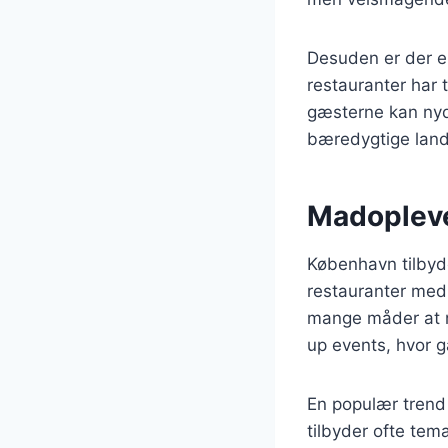
Desuden er der e
restauranter har t
gæsterne kan nyd
bæredygtige lan
Madopleve
København tilbyd
restauranter med 
mange måder at n
up events, hvor g
En populær trend 
tilbyder ofte te