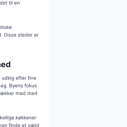
et til en
ntiske
. Disse steder er
hed
 udkig efter fine
smag. Byens fokus
e lækker mad med
ellige køkkener
 man finde et væld