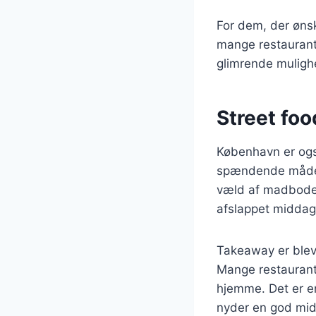
For dem, der øns
mange restaurante
glimrende muligh
Street fo
København er også
spændende måde a
væld af madboder, 
afslappet middag 
Takeaway er blev
Mange restaurante
hjemme. Det er en
nyder en god mi