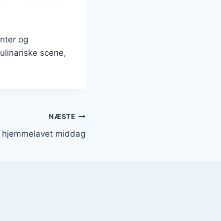
anter og
ulinariske scene,
NÆSTE
il hjemmelavet middag