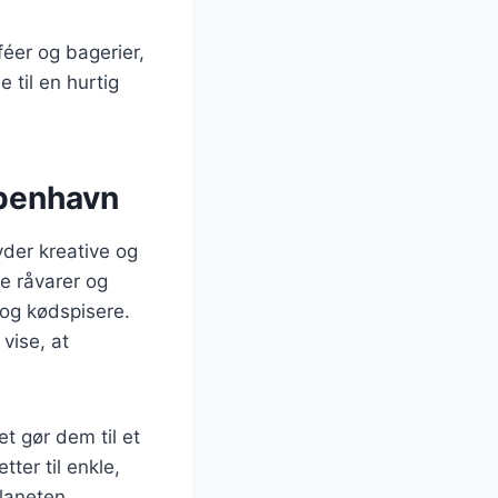
éer og bagerier,
 til en hurtig
øbenhavn
yder kreative og
le råvarer og
r og kødspisere.
vise, at
t gør dem til et
tter til enkle,
laneten.