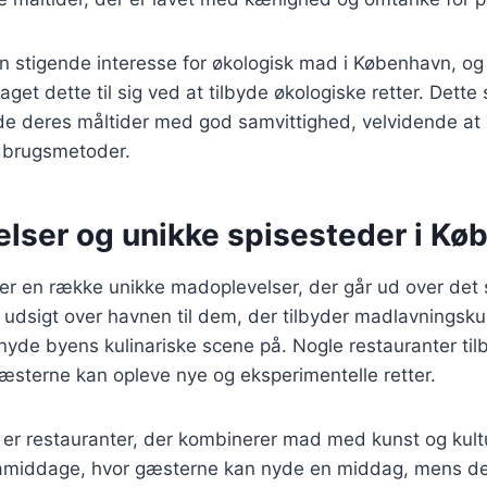
n stigende interesse for økologisk mad i København, o
aget dette til sig ved at tilbyde økologiske retter. Dette s
e deres måltider med god samvittighed, velvidende at 
dbrugsmetoder.
lser og unikke spisesteder i Kø
er en række unikke madoplevelser, der går ud over det 
udsigt over havnen til dem, der tilbyder madlavningskur
yde byens kulinariske scene på. Nogle restauranter til
æsterne kan opleve nye og eksperimentelle retter.
er restauranter, der kombinerer mad med kunst og kultu
mamiddage, hvor gæsterne kan nyde en middag, mens de 