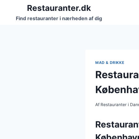
Fortsæt
Restauranter.dk
til
Find restauranter i nærheden af dig
indhold
MAD & DRIKKE
Restaura
Københa
Af
Restauranter i Da
Restauran
Københav