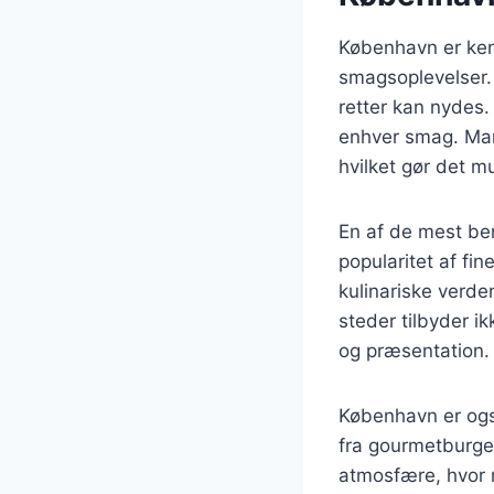
København er kend
smagsoplevelser. 
retter kan nydes.
enhver smag. Man
hvilket gør det 
En af de mest b
popularitet af f
kulinariske verde
steder tilbyder i
og præsentation.
København er ogs
fra gourmetburger
atmosfære, hvor m