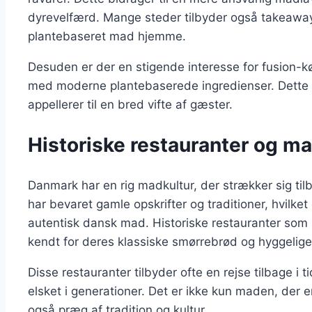
dyrevelfærd. Mange steder tilbyder også takeawa
plantebaseret mad hjemme.
Desuden er der en stigende interesse for fusion-kø
med moderne plantebaserede ingredienser. Dette 
appellerer til en bred vifte af gæster.
Historiske restauranter og m
Danmark har en rig madkultur, der strækker sig tilb
har bevaret gamle opskrifter og traditioner, hvilke
autentisk dansk mad. Historiske restauranter so
kendt for deres klassiske smørrebrød og hyggelig
Disse restauranter tilbyder ofte en rejse tilbage i 
elsket i generationer. Det er ikke kun maden, der e
også præg af tradition og kultur.