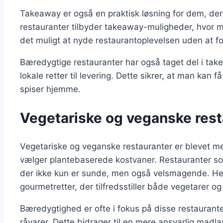
Takeaway er også en praktisk løsning for dem, d
restauranter tilbyder takeaway-muligheder, hvor man
det muligt at nyde restaurantoplevelsen uden at f
Bæredygtige restauranter har også taget del i tak
lokale retter til levering. Dette sikrer, at man ka
spiser hjemme.
Vegetariske og veganske rest
Vegetariske og veganske restauranter er blevet m
vælger plantebaserede kostvaner. Restauranter so
der ikke kun er sunde, men også velsmagende. Her k
gourmetretter, der tilfredsstiller både vegetarer o
Bæredygtighed er ofte i fokus på disse restaurant
råvarer. Dette bidrager til en mere ansvarlig madla