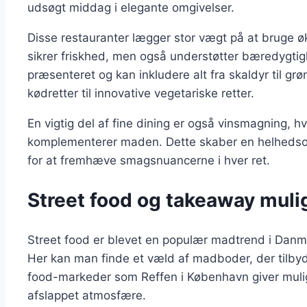
udsøgt middag i elegante omgivelser.
Disse restauranter lægger stor vægt på at bruge øko
sikrer friskhed, men også understøtter bæredygtigh
præsenteret og kan inkludere alt fra skaldyr til gr
kødretter til innovative vegetariske retter.
En vigtig del af fine dining er også vinsmagning, 
komplementerer maden. Dette skaber en helhedso
for at fremhæve smagsnuancerne i hver ret.
Street food og takeaway muli
Street food er blevet en populær madtrend i Danm
Her kan man finde et væld af madboder, der tilbyde
food-markeder som Reffen i København giver mulig
afslappet atmosfære.