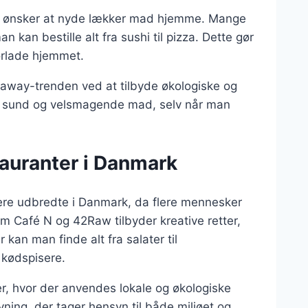
er ønsker at nyde lækker mad hjemme. Mange
 kan bestille alt fra sushi til pizza. Dette gør
orlade hjemmet.
eaway-trenden ved at tilbyde økologiske og
n få sund og velsmagende mad, selv når man
auranter i Danmark
ere udbredte i Danmark, da flere mennesker
m Café N og 42Raw tilbyder kreative retter,
an man finde alt fra salater til
g kødspisere.
er, hvor der anvendes lokale og økologiske
vning, der tager hensyn til både miljøet og