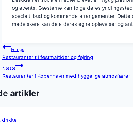
Desuden er sociale medier blevet en vigtig platfor
og events. Gæsterne kan følge deres yndlingssted
specialtilbud og kommende arrangementer. Dette sk
madelskere kan dele deres egne oplevelser og anb
Indlægsnavigation
Forrige
Restauranter til festmåltider og fejring
Næste
Restauranter i København med hyggelige atmosfærer
e artikler
 drikke