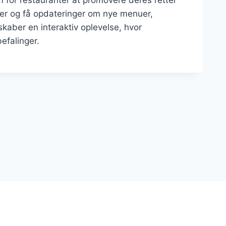
m for restauranter at promovere deres retter
er og få opdateringer om nye menuer,
aber en interaktiv oplevelse, hvor
efalinger.