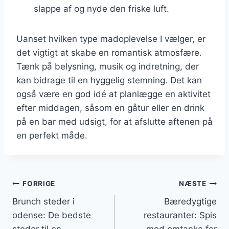
slappe af og nyde den friske luft.
Uanset hvilken type madoplevelse I vælger, er
det vigtigt at skabe en romantisk atmosfære.
Tænk på belysning, musik og indretning, der
kan bidrage til en hyggelig stemning. Det kan
også være en god idé at planlægge en aktivitet
efter middagen, såsom en gåtur eller en drink
på en bar med udsigt, for at afslutte aftenen på
en perfekt måde.
Indlægsnavigation
FORRIGE
NÆSTE
Brunch steder i
Bæredygtige
odense: De bedste
restauranter: Spis
steder til en
med omtanke for