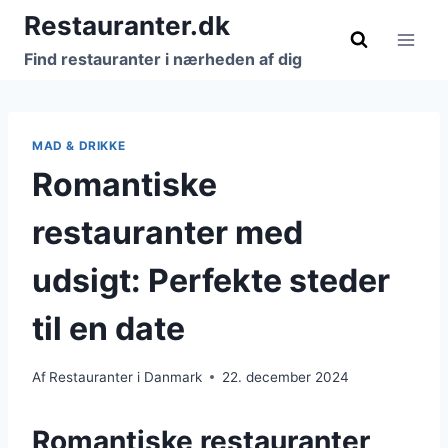
Fortsæt
Restauranter.dk
til
Find restauranter i nærheden af dig
indhold
MAD & DRIKKE
Romantiske
restauranter med
udsigt: Perfekte steder
til en date
Af
Restauranter i Danmark
22. december 2024
Romantiske restauranter