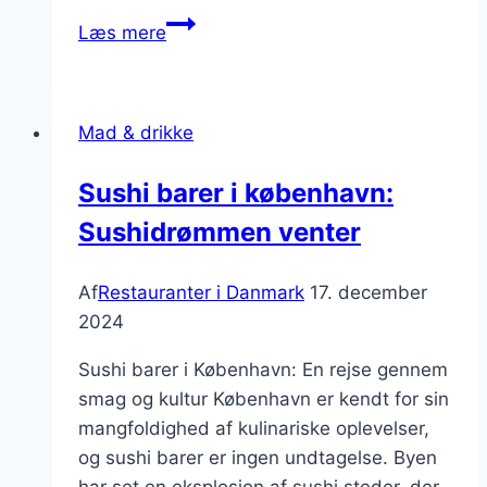
Madoplevelser
Læs mere
i
Aarhus:
Oplev
Mad & drikke
gourmetretter
Sushi barer i københavn:
Sushidrømmen venter
Af
Restauranter i Danmark
17. december
2024
Sushi barer i København: En rejse gennem
smag og kultur København er kendt for sin
mangfoldighed af kulinariske oplevelser,
og sushi barer er ingen undtagelse. Byen