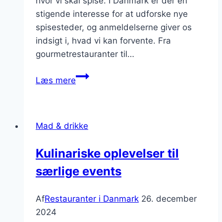
hvor vi skal spise. I Danmark er der en
stigende interesse for at udforske nye
spisesteder, og anmeldelserne giver os
indsigt i, hvad vi kan forvente. Fra
gourmetrestauranter til…
Restaurantanmeldelser:
Læs mere
Oplev
de
nyeste
Mad & drikke
trends
inden
Kulinariske oplevelser til
for
særlige events
dining
Af
Restauranter i Danmark
26. december
2024