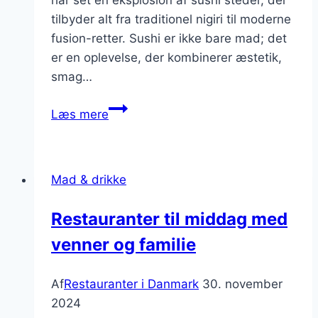
har set en eksplosion af sushi steder, der
tilbyder alt fra traditionel nigiri til moderne
fusion-retter. Sushi er ikke bare mad; det
er en oplevelse, der kombinerer æstetik,
smag…
Sushi
Læs mere
barer
i
københavn:
Mad & drikke
Sushidrømmen
venter
Restauranter til middag med
venner og familie
Af
Restauranter i Danmark
30. november
2024