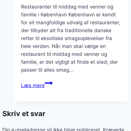
Restauranter til middag med venner og
familie i København København er kendt
for sit mangfoldige udvalg af restauranter,
der tilbyder alt fra traditionelle danske
retter til eksotiske smagsoplevelser fra
hele verden. Når man skal vælge en
restaurant til middag med venner og
familie, er det vigtigt at finde et sted, der
passer til alles smag…
Restauranter
Læs mere
til
middag
med
Skriv et svar
venner
og
Din e-mailadresse vil ikke blive publiceret.
familie
Krævede