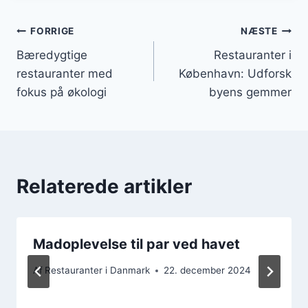
Indlægsnavigation
FORRIGE
NÆSTE
Bæredygtige
Restauranter i
restauranter med
København: Udforsk
fokus på økologi
byens gemmer
Relaterede artikler
Madoplevelse til par ved havet
Af
Restauranter i Danmark
22. december 2024