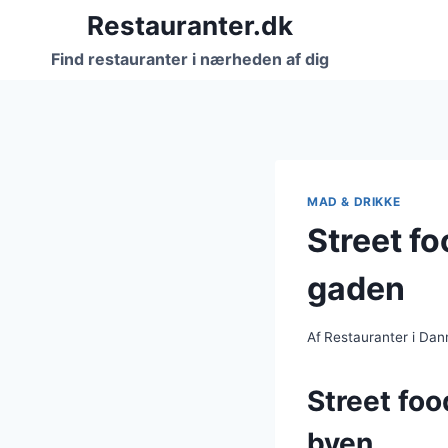
Fortsæt
Restauranter.dk
til
Find restauranter i nærheden af dig
indhold
MAD & DRIKKE
Street f
gaden
Af
Restauranter i Da
Street foo
byen