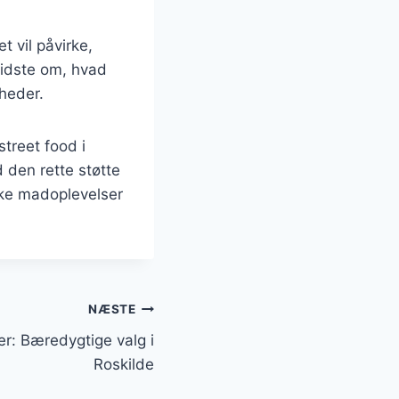
 vil påvirke,
vidste om, hvad
heder.
street food i
den rette støtte
kke madoplevelser
NÆSTE
er: Bæredygtige valg i
Roskilde