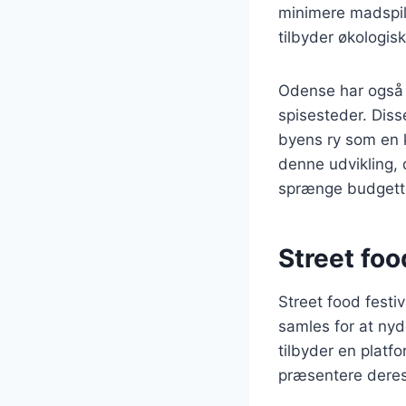
minimere madspil
tilbyder økologis
Odense har også s
spisesteder. Diss
byens ry som en k
denne udvikling, 
sprænge budgett
Street foo
Street food fest
samles for at nyd
tilbyder en platf
præsentere dere