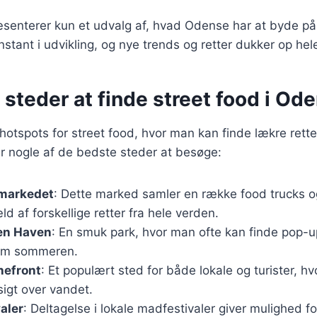
æsenterer kun et udvalg af, hvad Odense har at byde på
stant i udvikling, og nye trends og retter dukker op hele
steder at finde street food i Od
hotspots for street food, hvor man kan finde lækre retter
r nogle af de bedste steder at besøge:
-markedet
: Dette marked samler en række food trucks o
ld af forskellige retter fra hele verden.
en Haven
: En smuk park, hvor man ofte kan finde pop-u
 om sommeren.
efront
: Et populært sted for både lokale og turister, 
gt over vandet.
valer
: Deltagelse i lokale madfestivaler giver mulighed f