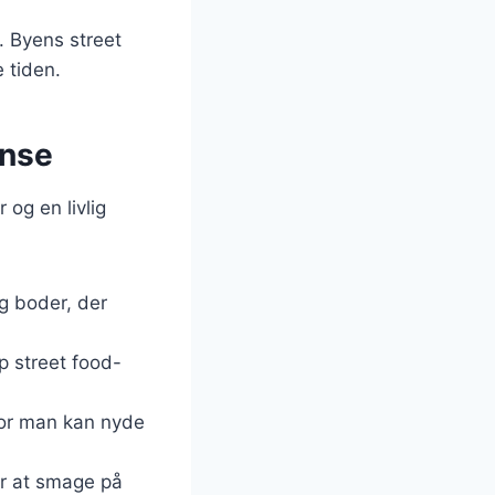
. Byens street
 tiden.
ense
 og en livlig
g boder, der
p street food-
hvor man kan nyde
or at smage på