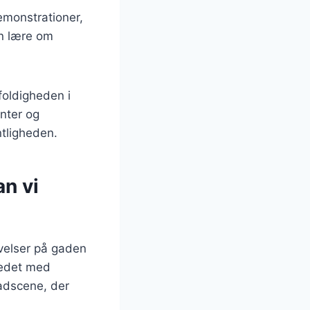
emonstrationer,
an lære om
foldigheden i
nter og
ntligheden.
an vi
evelser på gaden
kedet med
adscene, der