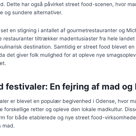
d. Dette har også påvirket street food-scenen, hvor m
ke og sundere alternativer.
et en stigning i antallet af gourmetrestauranter og Mic
e restauranter tiltrækker madentusiaster fra hele landet 
ulinarisk destination. Samtidig er street food blevet en v
da det giver folk mulighed for at opleve nye smagsoplev
et.
d festivaler: En fejring af mad og 
ivaler er blevet en populær begivenhed i Odense, hvor 
e forskellige retter og opleve den lokale madkultur. Disse
orm for både etablerede og nye street food-virksomheder 
s mad.