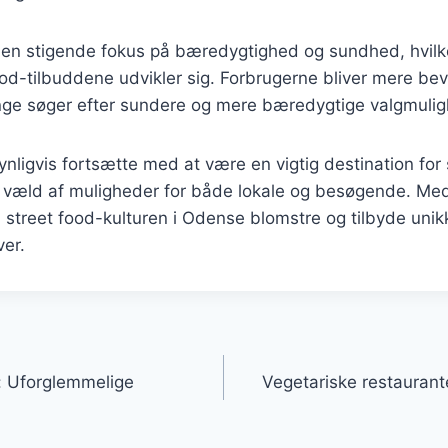
en stigende fokus på bæredygtighed og sundhed, hvilket
od-tilbuddene udvikler sig. Forbrugerne bliver mere be
nge søger efter sundere og mere bæredygtige valgmulig
nligvis fortsætte med at være en vigtig destination for 
væld af muligheder for både lokale og besøgende. Med 
 street food-kulturen i Odense blomstre og tilbyde uni
ver.
gation
r: Uforglemmelige
Vegetariske restaurant