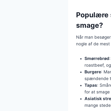
Populære 
smage?
Når man besøger O
nogle af de mest
Smørrebrød
roastbeef, og
Burgere
: Ma
spændende top
Tapas
: Småre
for at smage 
Asiatisk str
mange steder