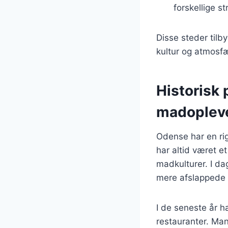
forskellige s
Disse steder tilb
kultur og atmosf
Historisk 
madopleve
Odense har en rig
har altid været e
madkulturer. I da
mere afslappede 
I de seneste år h
restauranter. Man