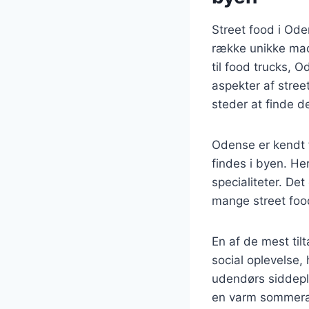
Street food i Ode
række unikke mad
til food trucks, 
aspekter af stree
steder at finde d
Odense er kendt f
findes i byen. Her
specialiteter. De
mange street foo
En af de mest til
social oplevelse,
udendørs siddepla
en varm sommera