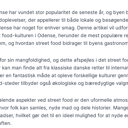
nse har vundet stor popularitet de seneste år, og byen
oplevelser, der appellerer til både lokale og besøgend
Odense har noget for enhver smag. Denne artikel vil udfor
t food-kulturen i Odense, herunder de mest populære re
em, og hvordan street food bidrager til byens gastrono
or sin mangfoldighed, og dette afspejles i det street 
 kan man finde alt fra klassiske danske retter til interna
t er en fantastisk måde at opleve forskellige kulturer g
d-steder tilbyder også økologiske og bæredygtige valg
talende aspekter ved street food er den uformelle atmos
 hvor folk kan samles, nyde mad og dele historier. Mang
dser, hvilket gør det til en ideel mulighed for at nyde
ften.