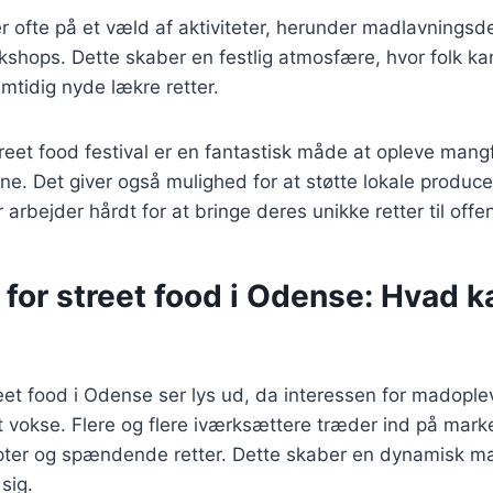
r ofte på et væld af aktiviteter, herunder madlavningsd
kshops. Dette skaber en festlig atmosfære, hvor folk k
tidig nyde lækre retter.
treet food festival er en fantastisk måde at opleve mang
. Det giver også mulighed for at støtte lokale produce
arbejder hårdt for at bringe deres unikke retter til offe
for street food i Odense: Hvad k
eet food i Odense ser lys ud, da interessen for madopl
t vokse. Flere og flere iværksættere træder ind på mar
pter og spændende retter. Dette skaber en dynamisk m
sig.