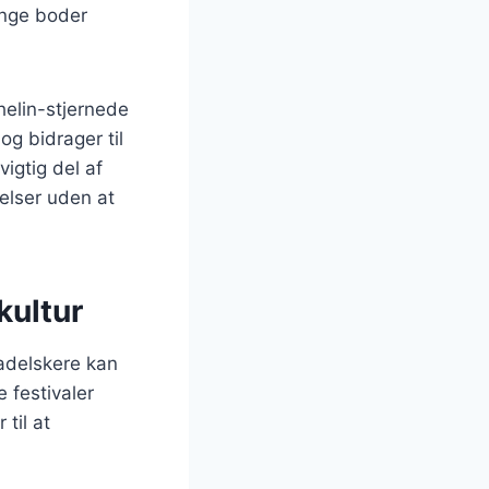
ange boder
helin-stjernede
og bidrager til
igtig del af
elser uden at
kultur
madelskere kan
 festivaler
til at