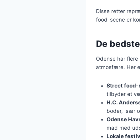
Disse retter repr
food-scene er kon
De bedste 
Odense har flere 
atmosfære. Her e
Street food
tilbyder et væ
H.C. Anders
boder, især
Odense Havn
mad med udsi
Lokale festi