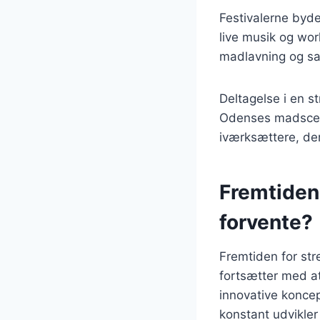
Festivalerne byde
live musik og wor
madlavning og sam
Deltagelse i en s
Odenses madscene
iværksættere, der 
Fremtiden 
forvente?
Fremtiden for str
fortsætter med a
innovative konce
konstant udvikler 