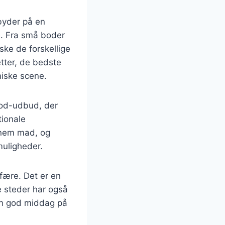
 byder på en
e. Fra små boder
ske de forskellige
tter, de bedste
miske scene.
food-udbud, der
tionale
ennem mad, og
muligheder.
fære. Det er en
e steder har også
 en god middag på