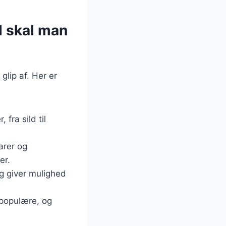
d skal man
glip af. Her er
fra sild til
arer og
er.
og giver mulighed
t populære, og