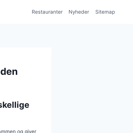
Restauranter
Nyheder
Sitemap
aden
skellige
sammen og giver