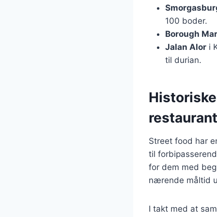
Smorgasbur
100 boder.
Borough Mar
Jalan Alor
i 
til durian.
Historiske
restauran
Street food har e
til forbipasseren
for dem med begræ
nærende måltid ud
I takt med at sam