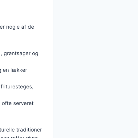
n
 er nogle af de
d, grøntsager og
og en lækker
 frituresteges,
 ofte serveret
relle traditioner
sse retter giver