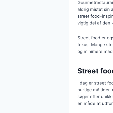
Gourmetrestaurant
aldrig mistet sin 
street food-inspi
vigtig del af den 
Street food er og
fokus. Mange str
og minimere madspi
Street fo
I dag er street f
hurtige måltider
søger efter unikk
en måde at udfor