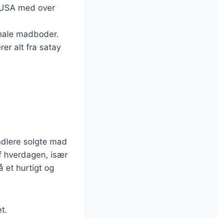
i USA med over
onale madboder.
er alt fra satay
andlere solgte mad
af hverdagen, især
 et hurtigt og
t.