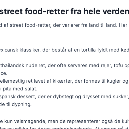
treet food-retter fra hele verde
 af street food-retter, der varierer fra land til land. Her
xicansk klassiker, der består af en tortilla fyldt med kø
 thailandsk nudelret, der ofte serveres med rejer, tofu 
ce.
ellemøstlig ret lavet af kikærter, der formes til kugler og
 i pita med salat.
 spansk dessert, der er dybstegt og drysset med sukker,
e til dypning.
kke kun velsmagende, men de repræsenterer også de kultu
der er unikke for deres oprindelseslande. At smage på di