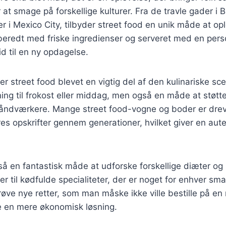
at smage på forskellige kulturer. Fra de travle gader i B
r i Mexico City, tilbyder street food en unik måde at opl
ilberedt med friske ingredienser og serveret med en pers
id til en ny opdagelse.
r street food blevet en vigtig del af den kulinariske sce
ning til frokost eller middag, men også en måde at støtte
åndværkere. Mange street food-vogne og boder er drevet
res opskrifter gennem generationer, hvilket giver en aute
så en fantastisk måde at udforske forskellige diæter og
er til kødfulde specialiteter, der er noget for enhver sma
røve nye retter, som man måske ikke ville bestille på en 
e en mere økonomisk løsning.