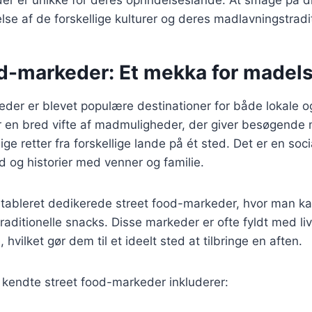
lse af de forskellige kulturer og deres madlavningstradi
od-markeder: Et mekka for madel
der er blevet populære destinationer for både lokale og 
r en bred vifte af madmuligheder, der giver besøgende 
ge retter fra forskellige lande på ét sted. Det er en soci
 og historier med venner og familie.
tableret dedikerede street food-markeder, hvor man kan
traditionelle snacks. Disse markeder er ofte fyldt med li
 hvilket gør dem til et ideelt sted at tilbringe en aften.
 kendte street food-markeder inkluderer: