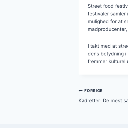
Street food festi
festivaler samler
mulighed for at s
madproducenter, 
I takt med at str
dens betydning i 
fremmer kulturel u
Indlægsnavi
FORRIGE
Kødretter: De mest sa