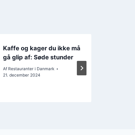
Kaffe og kager du ikke må
Madopl
gå glip af: Søde stunder
spises
Af
Restauranter i Danmark
Af
Restaura
21. december 2024
22. decem