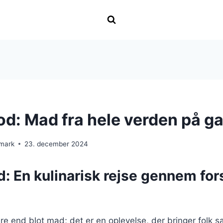
ood: Mad fra hele verden på g
nmark
23. december 2024
d: En kulinarisk rejse gennem for
re end blot mad; det er en oplevelse, der bringer folk 