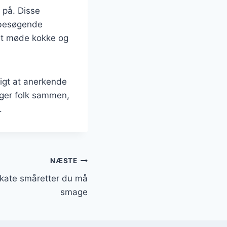
 på. Disse
r besøgende
 at møde kokke og
tigt at anerkende
nger folk sammen,
.
NÆSTE
ikate småretter du må
smage