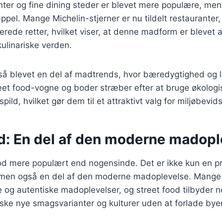
er og fine dining steder er blevet mere populære, men 
appel. Mange Michelin-stjerner er nu tildelt restauranter,
rerede retter, hvilket viser, at denne madform er blevet
kulinariske verden.
så blevet en del af madtrends, hvor bæredygtighed og lo
eet food-vogne og boder stræber efter at bruge økologi
ld, hvilket gør dem til et attraktivt valg for miljøbevid
od: En del af den moderne madopl
ood mere populært end nogensinde. Det er ikke kun en pra
, men også en del af den moderne madoplevelse. Mang
e og autentiske madoplevelser, og street food tilbyder n
ske nye smagsvarianter og kulturer uden at forlade bye