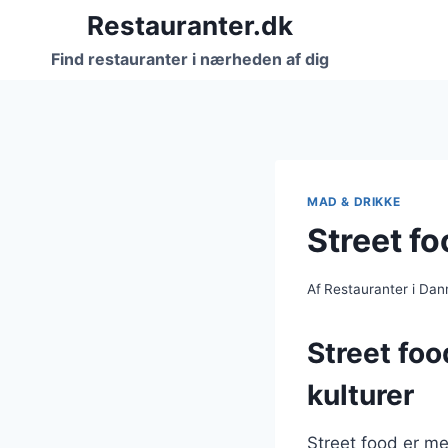
Fortsæt
Restauranter.dk
til
Find restauranter i nærheden af dig
indhold
MAD & DRIKKE
Street f
Af
Restauranter i Da
Street foo
kulturer
Street food er me