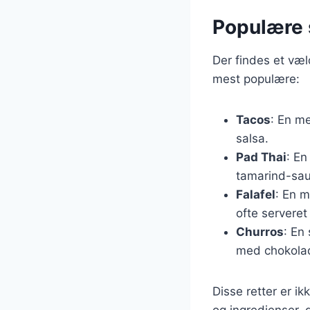
Populære s
Der findes et væld
mest populære:
Tacos
: En me
salsa.
Pad Thai
: En
tamarind-sau
Falafel
: En m
ofte serveret
Churros
: En
med chokolad
Disse retter er i
og ingredienser, 