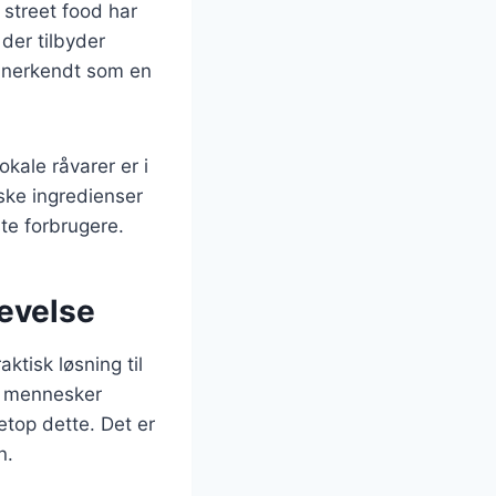
street food har
 der tilbyder
 anerkendt som en
kale råvarer er i
ske ingredienser
ste forbrugere.
evelse
ktisk løsning til
e mennesker
etop dette. Det er
n.