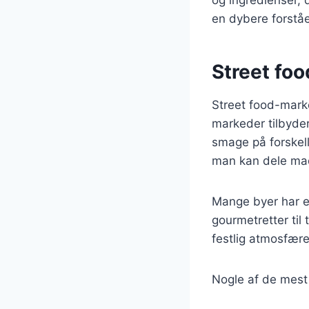
en dybere forståe
Street fo
Street food-marke
markeder tilbyde
smage på forskelli
man kan dele mad
Mange byer har e
gourmetretter til 
festlig atmosfære,
Nogle af de mest