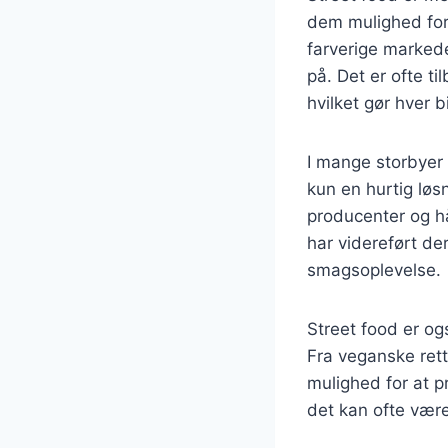
dem mulighed for 
farverige markede
på. Det er ofte t
hvilket gør hver b
I mange storbyer e
kun en hurtig løs
producenter og h
har videreført de
smagsoplevelse.
Street food er og
Fra veganske rett
mulighed for at p
det kan ofte vær