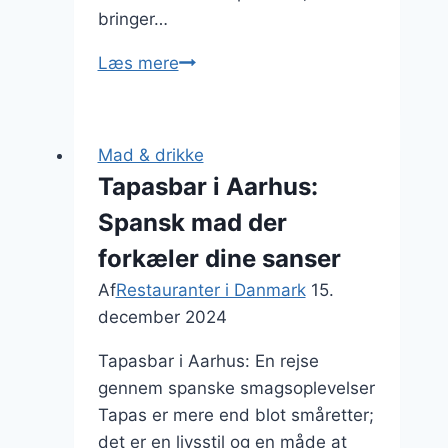
bringer…
Kaffe
Læs mere
og
kager
i
Mad & drikke
københavn
Tapasbar i Aarhus:
Spansk mad der
forkæler dine sanser
Af
Restauranter i Danmark
15.
december 2024
Tapasbar i Aarhus: En rejse
gennem spanske smagsoplevelser
Tapas er mere end blot småretter;
det er en livsstil og en måde at