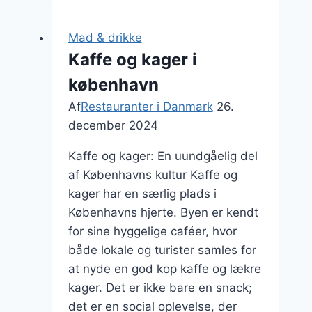
de
bedste
Mad & drikke
restauranter
Kaffe og kager i
københavn
Af
Restauranter i Danmark
26.
december 2024
Kaffe og kager: En uundgåelig del
af Københavns kultur Kaffe og
kager har en særlig plads i
Københavns hjerte. Byen er kendt
for sine hyggelige caféer, hvor
både lokale og turister samles for
at nyde en god kop kaffe og lækre
kager. Det er ikke bare en snack;
det er en social oplevelse, der