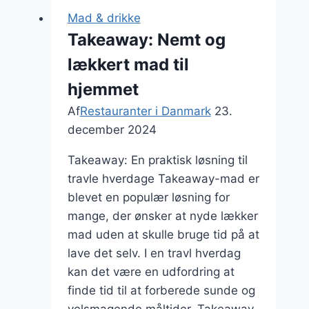
byens
Mad & drikke
skjulte
Takeaway: Nemt og
hjørner
lækkert mad til
hjemmet
Af
Restauranter i Danmark
23.
december 2024
Takeaway: En praktisk løsning til
travle hverdage Takeaway-mad er
blevet en populær løsning for
mange, der ønsker at nyde lækker
mad uden at skulle bruge tid på at
lave det selv. I en travl hverdag
kan det være en udfordring at
finde tid til at forberede sunde og
velsmagende måltider. Takeaway