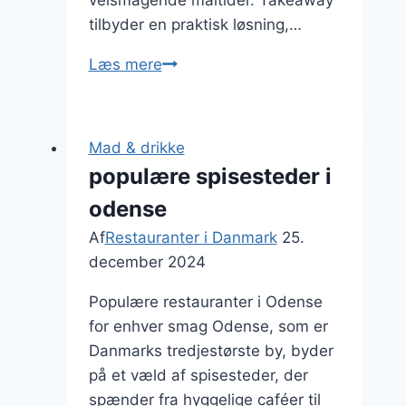
tilbyder en praktisk løsning,…
Takeaway:
Læs mere
Nemt
og
lækkert
Mad & drikke
mad
populære spisesteder i
til
odense
hjemmet
Af
Restauranter i Danmark
25.
december 2024
Populære restauranter i Odense
for enhver smag Odense, som er
Danmarks tredjestørste by, byder
på et væld af spisesteder, der
spænder fra hyggelige caféer til