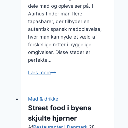
dele mad og oplevelser på. I
Aarhus finder man flere
tapasbarer, der tilbyder en
autentisk spansk madoplevelse,
hvor man kan nyde et væld af
forskellige retter i hyggelige
omgivelser. Disse steder er
perfekte…
Tapasbar
Læs mere
i
Aarhus:
Spansk
Mad & drikke
mad
Street food i byens
der
skjulte hjørner
forkæler
dine
Af
Restauranter i Danmark
28.