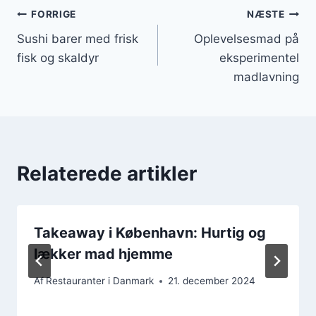
Indlægsnavigation
FORRIGE
NÆSTE
Sushi barer med frisk
Oplevelsesmad på
fisk og skaldyr
eksperimentel
madlavning
Relaterede artikler
Takeaway i København: Hurtig og
lækker mad hjemme
Af
Restauranter i Danmark
21. december 2024