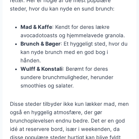
retter. Her er nogle af de mest populære
steder, hvor du kan nyde en sund brunch:
Mad & Kaffe
: Kendt for deres lækre
avocadotoasts og hjemmelavede granola.
Brunch & Bøger
: Et hyggeligt sted, hvor du
kan nyde brunch med en god bog i
hånden.
Wulff & Konstali
: Berømt for deres
sundere brunchmuligheder, herunder
smoothies og salater.
Disse steder tilbyder ikke kun lækker mad, men
også en hyggelig atmosfære, der gør
brunchoplevelsen endnu bedre. Det er en god
idé at reservere bord, især i weekenden, da
disse populære steder hurtigt kan blive fyldt