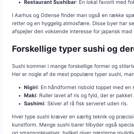
Restaurant Sushibar
: En lokal favorit med fo
I Aarhus og Odense finder man også en række spæn
retter og en hyggelig atmosfære. Disse byer har set 
afspejler den voksende interesse for japansk mad i
Forskellige typer sushi og der
Sushi kommer i mange forskellige former og stilarte
Her er nogle af de mest populære typer sushi, man
Nigiri
: En håndformet risbold toppet med en sk
Maki
: Ruller lavet af ris og fyld, der er pakket 
Sashimi
: Skiver af rå fisk serveret uden ris.
Hver type sushi kræver en særlig teknik og præcision
kunstform. Mange sushi barer tilbyder også special
og smagsoplevelser, hvilket giver gæsterne mulig