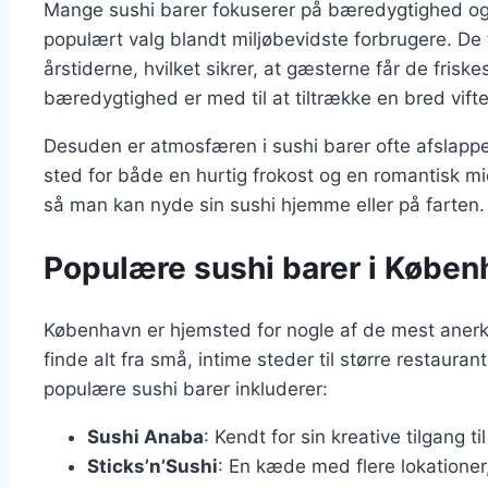
Mange sushi barer fokuserer på bæredygtighed og ø
populært valg blandt miljøbevidste forbrugere. De 
årstiderne, hvilket sikrer, at gæsterne får de frisk
bæredygtighed er med til at tiltrække en bred vifte a
Desuden er atmosfæren i sushi barer ofte afslappet
sted for både en hurtig frokost og en romantisk 
så man kan nyde sin sushi hjemme eller på farten.
Populære sushi barer i Køben
København er hjemsted for nogle af de mest aner
finde alt fra små, intime steder til større restau
populære sushi barer inkluderer:
Sushi Anaba
: Kendt for sin kreative tilgang t
Sticks’n’Sushi
: En kæde med flere lokationer, 