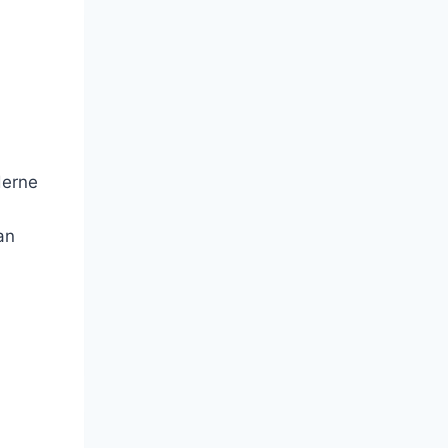
derne
an