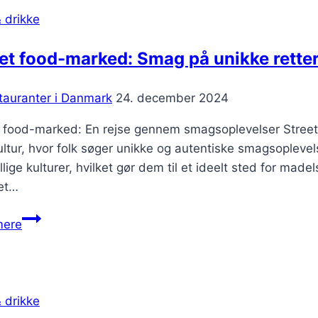
 drikke
et food-marked: Smag på unikke rette
tauranter i Danmark
24. december 2024
t food-marked: En rejse gennem smagsoplevelser Street
tur, hvor folk søger unikke og autentiske smagsoplevelse
llige kulturer, hvilket gør dem til et ideelt sted for 
 et…
Street
mere
food-
marked:
Smag
på
 drikke
unikke