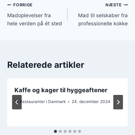
Indlægsnavigation
FORRIGE
NÆSTE
Madoplevelser fra
Mad til selskaber fra
hele verden på ét sted
professionelle kokke
Relaterede artikler
Kaffe og kager til hyggeaftener
Af
Restauranter i Danmark
24. december 2024