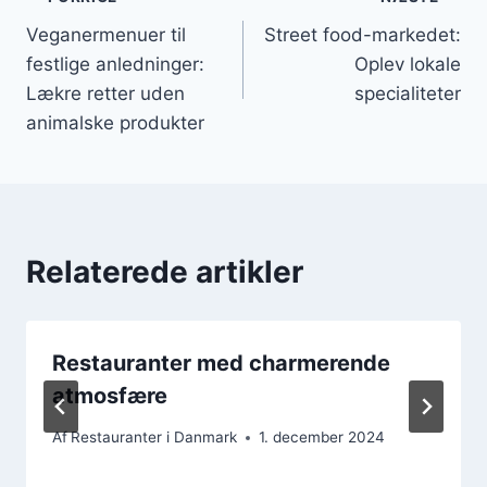
Indlægsnavigation
Veganermenuer til
Street food-markedet:
festlige anledninger:
Oplev lokale
Lækre retter uden
specialiteter
animalske produkter
Relaterede artikler
Restauranter med charmerende
atmosfære
Af
Restauranter i Danmark
1. december 2024