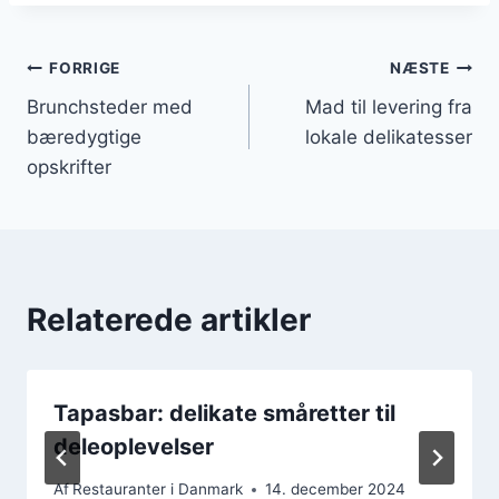
Indlægsnavigation
FORRIGE
NÆSTE
Brunchsteder med
Mad til levering fra
bæredygtige
lokale delikatesser
opskrifter
Relaterede artikler
Tapasbar: delikate småretter til
deleoplevelser
Af
Restauranter i Danmark
14. december 2024