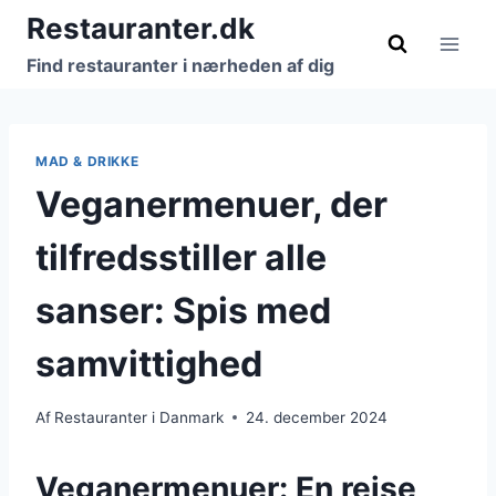
Fortsæt
Restauranter.dk
til
Find restauranter i nærheden af dig
indhold
MAD & DRIKKE
Veganermenuer, der
tilfredsstiller alle
sanser: Spis med
samvittighed
Af
Restauranter i Danmark
24. december 2024
Veganermenuer: En rejse