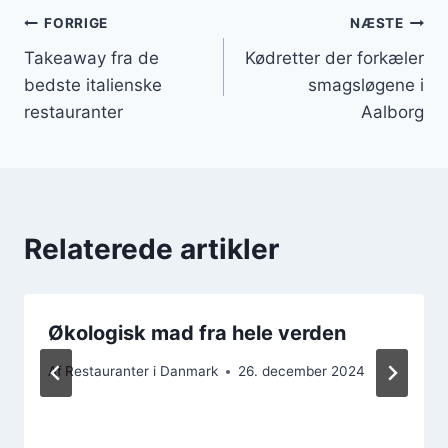
Indlægsnavigation
FORRIGE
NÆSTE
Takeaway fra de
Kødretter der forkæler
bedste italienske
smagsløgene i
restauranter
Aalborg
Relaterede artikler
Økologisk mad fra hele verden
Af
Restauranter i Danmark
26. december 2024